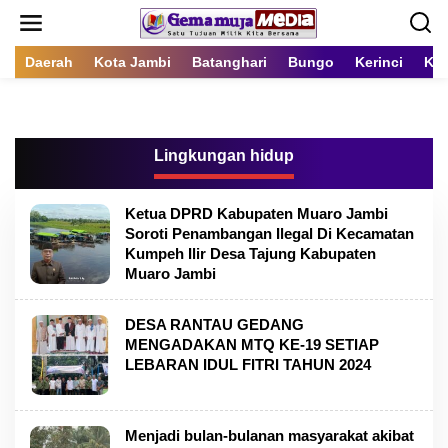
L
e
w
a
Daerah
Kota Jambi
Batanghari
Bungo
Kerinci
Kot
t
i
k
e
k
Lingkungan hidup
o
n
t
Ketua DPRD Kabupaten Muaro Jambi
e
Soroti Penambangan Ilegal Di Kecamatan
n
Kumpeh Ilir Desa Tajung Kabupaten
Muaro Jambi
DESA RANTAU GEDANG
MENGADAKAN MTQ KE-19 SETIAP
LEBARAN IDUL FITRI TAHUN 2024
Menjadi bulan-bulanan masyarakat akibat