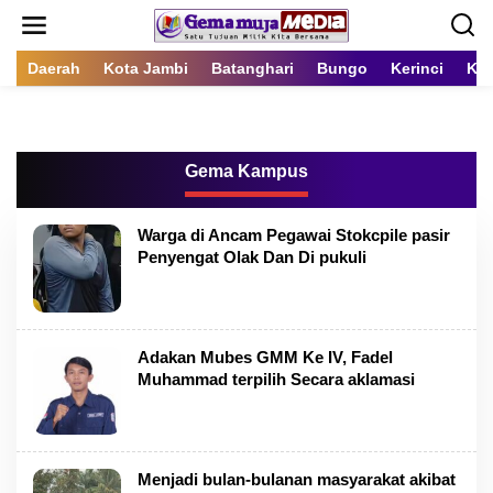
L
e
w
a
Daerah
Kota Jambi
Batanghari
Bungo
Kerinci
Kot
t
i
k
e
k
Gema Kampus
o
n
t
Warga di Ancam Pegawai Stokcpile pasir
e
Penyengat Olak Dan Di pukuli
n
Adakan Mubes GMM Ke IV, Fadel
Muhammad terpilih Secara aklamasi
Menjadi bulan-bulanan masyarakat akibat