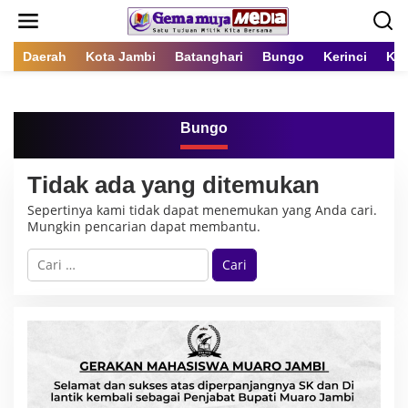
L
e
w
a
Daerah
Kota Jambi
Batanghari
Bungo
Kerinci
Kot
t
i
k
e
Bungo
k
o
n
Tidak ada yang ditemukan
t
e
Sepertinya kami tidak dapat menemukan yang Anda cari.
n
Mungkin pencarian dapat membantu.
C
a
r
i
u
n
t
u
k
: