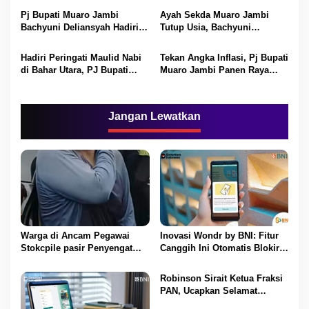
Pj Bupati Muaro Jambi
Ayah Sekda Muaro Jambi
Bachyuni Deliansyah Hadiri
Tutup Usia, Bachyuni
Renungan Suci di Makam
Deliansyah Ucapkan Duka
Pahlawan.
Mendalam.
Hadiri Peringati Maulid Nabi
Tekan Angka Inflasi, Pj Bupati
di Bahar Utara, PJ Bupati
Muaro Jambi Panen Raya
Ajak Masyarakat Tiru Sifat
Cabai.
Nabi Muhammad.
Jangan Lewatkan
Warga di Ancam Pegawai
Inovasi Wondr by BNI: Fitur
Stokcpile pasir Penyengat
Canggih Ini Otomatis Blokir
Olak Dan Di pukuli
Transaksi Saat Ada Telepon
Masuk
Robinson Sirait Ketua Fraksi
PAN, Ucapkan Selamat
Kepada 1.553 PPPK yang