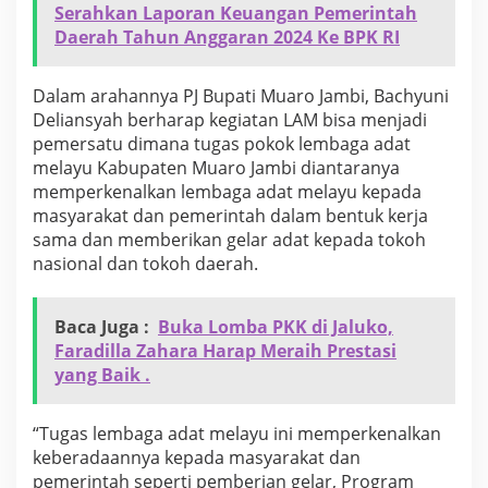
Serahkan Laporan Keuangan Pemerintah
u
n
Daerah Tahun Anggaran 2024 Ke BPK RI
i
D
e
Dalam arahannya PJ Bupati Muaro Jambi, Bachyuni
l
Deliansyah berharap kegiatan LAM bisa menjadi
i
pemersatu dimana tugas pokok lembaga adat
a
melayu Kabupaten Muaro Jambi diantaranya
n
s
memperkenalkan lembaga adat melayu kepada
y
masyarakat dan pemerintah dalam bentuk kerja
a
sama dan memberikan gelar adat kepada tokoh
h
nasional dan tokoh daerah.
H
a
r
Baca Juga :
Buka Lomba PKK di Jaluko,
a
p
Faradilla Zahara Harap Meraih Prestasi
L
yang Baik .
A
M
D
“Tugas lembaga adat melayu ini memperkenalkan
u
keberadaannya kepada masyarakat dan
k
pemerintah seperti pemberian gelar, Program
u