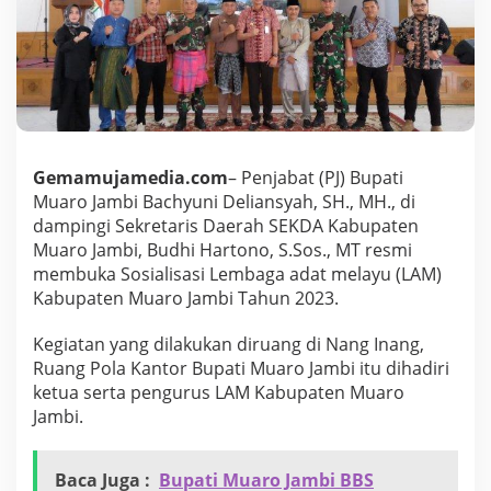
K
a
b
u
p
a
t
e
n
Gemamujamedia.com
– Penjabat (PJ) Bupati
M
Muaro Jambi Bachyuni Deliansyah, SH., MH., di
u
dampingi Sekretaris Daerah SEKDA Kabupaten
a
r
Muaro Jambi, Budhi Hartono, S.Sos., MT resmi
o
membuka Sosialisasi Lembaga adat melayu (LAM)
J
Kabupaten Muaro Jambi Tahun 2023.
a
m
Kegiatan yang dilakukan diruang di Nang Inang,
b
i
Ruang Pola Kantor Bupati Muaro Jambi itu dihadiri
,
ketua serta pengurus LAM Kabupaten Muaro
B
Jambi.
a
c
h
Baca Juga :
Bupati Muaro Jambi BBS
y