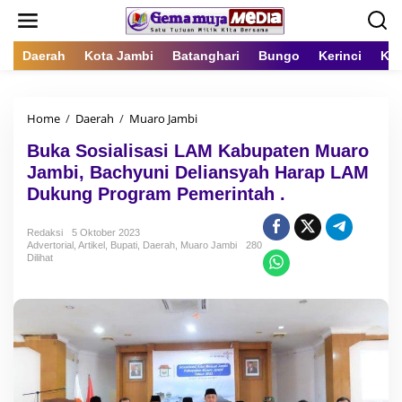
L
e
w
a
Daerah
Kota Jambi
Batanghari
Bungo
Kerinci
Kot
t
i
k
Home
/
Daerah
/
Muaro Jambi
B
e
u
k
Buka Sosialisasi LAM Kabupaten Muaro
k
o
a
n
Jambi, Bachyuni Deliansyah Harap LAM
S
t
Dukung Program Pemerintah .
o
e
s
n
i
Redaksi
5 Oktober 2023
Advertorial
,
Artikel
,
Bupati
,
Daerah
,
Muaro Jambi
a
280
Dilihat
l
i
s
a
s
i
L
A
M