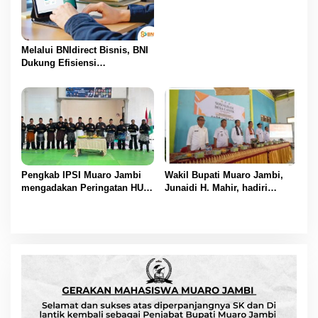
Telah Menerima SK
Pengangkatannya
Melalui BNIdirect Bisnis, BNI
Dukung Efisiensi
Pengelolaan Keuangan
UMKM
Pengkab IPSI Muaro Jambi
Wakil Bupati Muaro Jambi,
mengadakan Peringatan HUT
Junaidi H. Mahir, hadiri
IPSI ke 77
Pencanangan Desa Cinta
Statistik (Desa Cantik) Tahun
2025