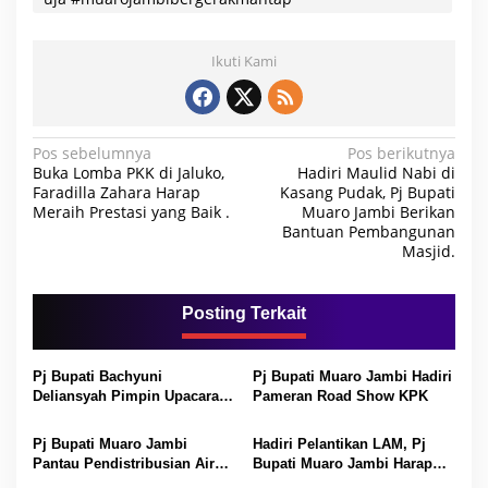
Ikuti Kami
N
Pos sebelumnya
Pos berikutnya
Buka Lomba PKK di Jaluko,
Hadiri Maulid Nabi di
a
Faradilla Zahara Harap
Kasang Pudak, Pj Bupati
Meraih Prestasi yang Baik .
Muaro Jambi Berikan
v
Bantuan Pembangunan
i
Masjid.
g
a
Posting Terkait
s
i
Pj Bupati Bachyuni
Pj Bupati Muaro Jambi Hadiri
p
Deliansyah Pimpin Upacara
Pameran Road Show KPK
Peringati HUT Kabupaten
o
Muaro Jambi Ke-24
Pj Bupati Muaro Jambi
Hadiri Pelantikan LAM, Pj
s
Pantau Pendistribusian Air
Bupati Muaro Jambi Harap
Bersih pada Warga Kumpeh.
LAM Jadi Tali Pengikat.