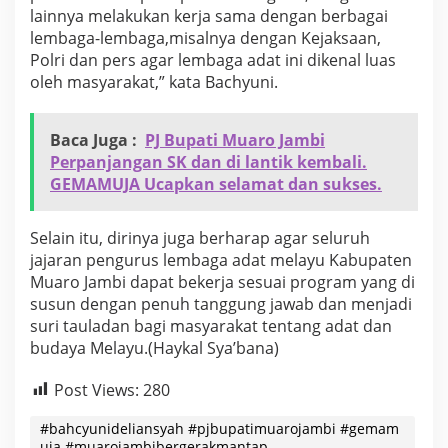
n
lainnya melakukan kerja sama dengan berbagai
g
lembaga-lembaga,misalnya dengan Kejaksaan,
P
Polri dan pers agar lembaga adat ini dikenal luas
r
oleh masyarakat,” kata Bachyuni.
o
g
r
Baca Juga :
PJ Bupati Muaro Jambi
a
m
Perpanjangan SK dan di lantik kembali.
P
GEMAMUJA Ucapkan selamat dan sukses.
e
m
e
Selain itu, dirinya juga berharap agar seluruh
r
jajaran pengurus lembaga adat melayu Kabupaten
i
Muaro Jambi dapat bekerja sesuai program yang di
n
t
susun dengan penuh tanggung jawab dan menjadi
a
suri tauladan bagi masyarakat tentang adat dan
h
budaya Melayu.(Haykal Sya’bana)
.
Post Views:
280
#bahcyunideliansyah #pjbupatimuarojambi #gemam
uja #muarojambibergerakmantap