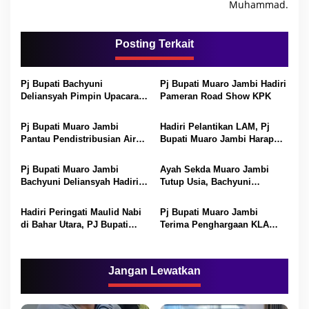
i
Muhammad.
g
a
Posting Terkait
s
i
Pj Bupati Bachyuni
Pj Bupati Muaro Jambi Hadiri
p
Deliansyah Pimpin Upacara
Pameran Road Show KPK
Peringati HUT Kabupaten
o
Muaro Jambi Ke-24
Pj Bupati Muaro Jambi
Hadiri Pelantikan LAM, Pj
s
Pantau Pendistribusian Air
Bupati Muaro Jambi Harap
Bersih pada Warga Kumpeh.
LAM Jadi Tali Pengikat.
Pj Bupati Muaro Jambi
Ayah Sekda Muaro Jambi
Bachyuni Deliansyah Hadiri
Tutup Usia, Bachyuni
Renungan Suci di Makam
Deliansyah Ucapkan Duka
Pahlawan.
Mendalam.
Hadiri Peringati Maulid Nabi
Pj Bupati Muaro Jambi
di Bahar Utara, PJ Bupati
Terima Penghargaan KLA
Ajak Masyarakat Tiru Sifat
Kategori Pratama.
Nabi Muhammad.
Jangan Lewatkan