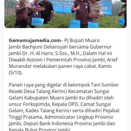
P
j
B
u
p
a
t
i
Gemamujamedia.com
– Pj Bupati Muaro
M
Jambi Bachyuni Deliansyah bersama Gubernur
u
Jambi Dr. H. Al Haris, S.Sos., M.H., Dalam Hal ini
a
Diwakili Asisten I Pemerintah Provinsi Jambi, Arief
r
Munandar melakukan panen raya cabai. Kamis
o
J
(5/10).
a
m
Panen raya yang digelar di kelompok Tani Sumber
b
Rezeki Desa Talang Kerinci Kecamatan Sungai
i
Gelam Kabupaten Muaro Jambi itu dihadiri oleh
P
a
unsur Forkopimda, Kepala OPD, Camat Sungai
n
Gelam, Kades Talang Kerinci serta dihadiri Pejabat
e
Tinggi Pratama, Administrator Lingkup Provinsi
n
Jambi, Deputi Bank Indonesia Provinsi Jambi dan
R
a
Kepala Bulog Provinsi Jambi.