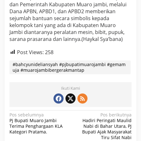
dan Pemerintah Kabupaten Muaro jambi, melalui
Dana APBN, APBD1, dan APBD2 memberikan
sejumlah bantuan secara simbolis kepada
kelompok tani yang ada di Kabupaten Muaro
Jambi diantaranya peralatan mesin, bibit, pupuk,
sarana prasarana dan lainnya.(Haykal Sya’bana)
Post Views:
258
#bahcyunideliansyah #pjbupatimuarojambi #gemam
uja #muarojambibergerakmantap
Ikuti Kami
N
Pos sebelumnya
Pos berikutnya
Pj Bupati Muaro Jambi
Hadiri Peringati Maulid
a
Terima Penghargaan KLA
Nabi di Bahar Utara, PJ
Kategori Pratama.
Bupati Ajak Masyarakat
v
Tiru Sifat Nabi