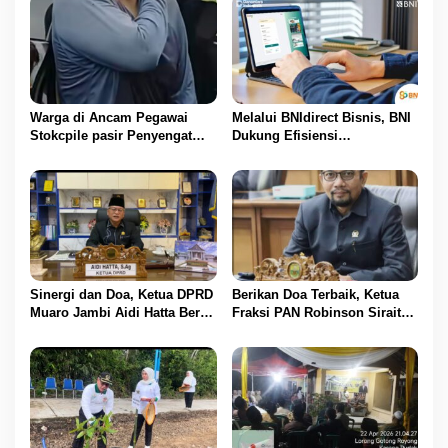
Warga di Ancam Pegawai
Melalui BNIdirect Bisnis, BNI
Stokcpile pasir Penyengat
Dukung Efisiensi
Olak Dan Di pukuli
Pengelolaan Keuangan
UMKM
Sinergi dan Doa, Ketua DPRD
Berikan Doa Terbaik, Ketua
Muaro Jambi Aidi Hatta Beri
Fraksi PAN Robinson Sirait
Ucapan Ultah ke-54 untuk
Ucapkan Selamat HUT ke-54
BBS
untuk BBS