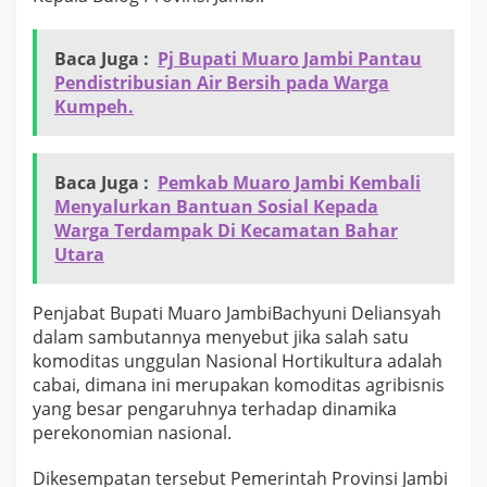
y
a
C
Baca Juga :
Pj Bupati Muaro Jambi Pantau
a
Pendistribusian Air Bersih pada Warga
b
Kumpeh.
a
i
.
Baca Juga :
Pemkab Muaro Jambi Kembali
Menyalurkan Bantuan Sosial Kepada
Warga Terdampak Di Kecamatan Bahar
Utara
Penjabat Bupati Muaro JambiBachyuni Deliansyah
dalam sambutannya menyebut jika salah satu
komoditas unggulan Nasional Hortikultura adalah
cabai, dimana ini merupakan komoditas agribisnis
yang besar pengaruhnya terhadap dinamika
perekonomian nasional.
Dikesempatan tersebut Pemerintah Provinsi Jambi