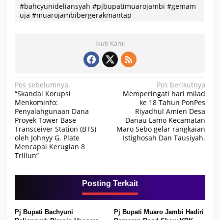
#bahcyunideliansyah #pjbupatimuarojambi #gemam
uja #muarojambibergerakmantap
Ikuti Kami
N
Pos sebelumnya
Pos berikutnya
“Skandal Korupsi
Memperingati hari milad
a
Menkominfo:
ke 18 Tahun PonPes
Penyalahgunaan Dana
Riyadhul Amien Desa
v
Proyek Tower Base
Danau Lamo Kecamatan
i
Transceiver Station (BTS)
Maro Sebo gelar rangkaian
oleh Johnyy G. Plate
Istighosah Dan Tausiyah.
g
Mencapai Kerugian 8
a
Triliun”
s
i
Posting Terkait
p
o
Pj Bupati Bachyuni
Pj Bupati Muaro Jambi Hadiri