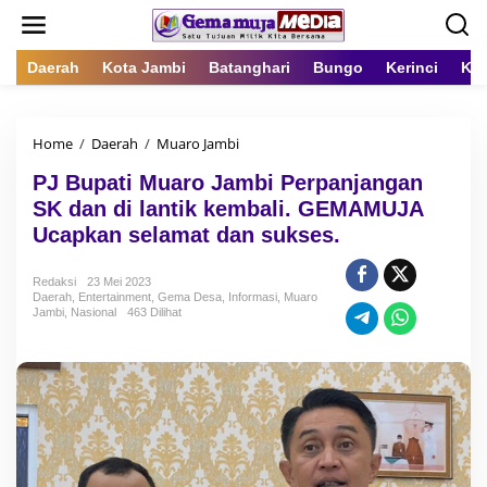
L
e
w
a
Daerah
Kota Jambi
Batanghari
Bungo
Kerinci
Kot
t
i
k
Home
/
Daerah
/
Muaro Jambi
P
e
J
k
PJ Bupati Muaro Jambi Perpanjangan
B
o
u
n
SK dan di lantik kembali. GEMAMUJA
p
t
Ucapkan selamat dan sukses.
a
e
t
n
i
Redaksi
23 Mei 2023
Daerah
,
Entertainment
,
Gema Desa
,
Informasi
M
,
Muaro
Jambi
,
Nasional
463 Dilihat
u
a
r
o
J
a
m
b
i