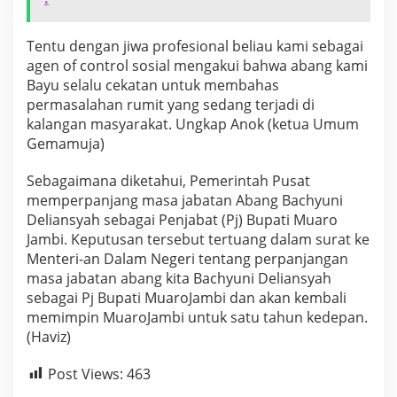
l
a
m
Tentu dengan jiwa profesional beliau kami sebagai
a
agen of control sosial mengakui bahwa abang kami
t
Bayu selalu cekatan untuk membahas
d
permasalahan rumit yang sedang terjadi di
a
kalangan masyarakat. Ungkap Anok (ketua Umum
n
s
Gemamuja)
u
k
Sebagaimana diketahui, Pemerintah Pusat
s
memperpanjang masa jabatan Abang Bachyuni
e
Deliansyah sebagai Penjabat (Pj) Bupati Muaro
s
.
Jambi. Keputusan tersebut tertuang dalam surat ke
Menteri-an Dalam Negeri tentang perpanjangan
masa jabatan abang kita Bachyuni Deliansyah
sebagai Pj Bupati MuaroJambi dan akan kembali
memimpin MuaroJambi untuk satu tahun kedepan.
(Haviz)
Post Views:
463