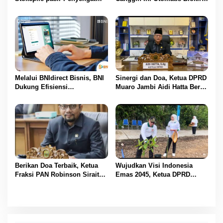
Olak Dan Di pukuli
Transaksi Saat Ada Telepon
Masuk
Melalui BNIdirect Bisnis, BNI
Sinergi dan Doa, Ketua DPRD
Dukung Efisiensi
Muaro Jambi Aidi Hatta Beri
Pengelolaan Keuangan
Ucapan Ultah ke-54 untuk
UMKM
BBS
Berikan Doa Terbaik, Ketua
Wujudkan Visi Indonesia
Fraksi PAN Robinson Sirait
Emas 2045, Ketua DPRD
Ucapkan Selamat HUT ke-54
Muaro Jambi Dampingi
untuk BBS
Bupati dalam Aksi
Penanaman Pohon Serentak