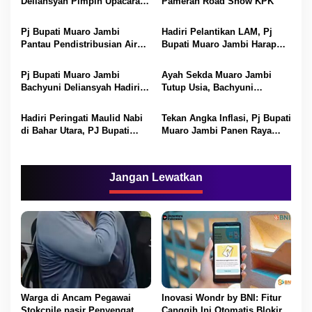
Deliansyah Pimpin Upacara
Pameran Road Show KPK
s
Peringati HUT Kabupaten
Muaro Jambi Ke-24
Pj Bupati Muaro Jambi
Hadiri Pelantikan LAM, Pj
Pantau Pendistribusian Air
Bupati Muaro Jambi Harap
Bersih pada Warga Kumpeh.
LAM Jadi Tali Pengikat.
Pj Bupati Muaro Jambi
Ayah Sekda Muaro Jambi
Bachyuni Deliansyah Hadiri
Tutup Usia, Bachyuni
Renungan Suci di Makam
Deliansyah Ucapkan Duka
Pahlawan.
Mendalam.
Hadiri Peringati Maulid Nabi
Tekan Angka Inflasi, Pj Bupati
di Bahar Utara, PJ Bupati
Muaro Jambi Panen Raya
Ajak Masyarakat Tiru Sifat
Cabai.
Nabi Muhammad.
Jangan Lewatkan
Warga di Ancam Pegawai
Inovasi Wondr by BNI: Fitur
Stokcpile pasir Penyengat
Canggih Ini Otomatis Blokir