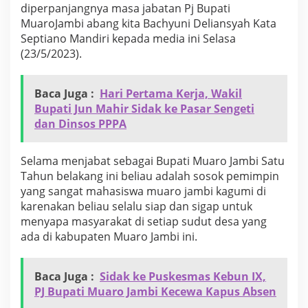
diperpanjangnya masa jabatan Pj Bupati
k
e
MuaroJambi abang kita Bachyuni Deliansyah Kata
m
Septiano Mandiri kepada media ini Selasa
b
(23/5/2023).
a
l
i
Baca Juga :
Hari Pertama Kerja, Wakil
.
G
Bupati Jun Mahir Sidak ke Pasar Sengeti
E
dan Dinsos PPPA
M
A
M
Selama menjabat sebagai Bupati Muaro Jambi Satu
U
Tahun belakang ini beliau adalah sosok pemimpin
J
yang sangat mahasiswa muaro jambi kagumi di
A
karenakan beliau selalu siap dan sigap untuk
U
c
menyapa masyarakat di setiap sudut desa yang
a
ada di kabupaten Muaro Jambi ini.
p
k
a
Baca Juga :
Sidak ke Puskesmas Kebun IX,
n
PJ Bupati Muaro Jambi Kecewa Kapus Absen
s
e
.