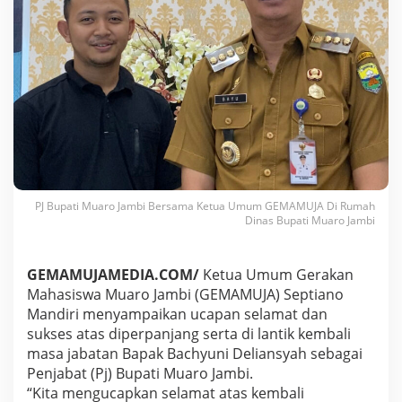
P
e
r
p
a
n
j
a
n
g
a
n
S
PJ Bupati Muaro Jambi Bersama Ketua Umum GEMAMUJA Di Rumah
K
Dinas Bupati Muaro Jambi
d
a
n
GEMAMUJAMEDIA.COM/
Ketua Umum Gerakan
d
Mahasiswa Muaro Jambi (GEMAMUJA) Septiano
i
Mandiri menyampaikan ucapan selamat dan
l
a
sukses atas diperpanjang serta di lantik kembali
n
masa jabatan Bapak Bachyuni Deliansyah sebagai
t
Penjabat (Pj) Bupati Muaro Jambi.
i
“Kita mengucapkan selamat atas kembali
k