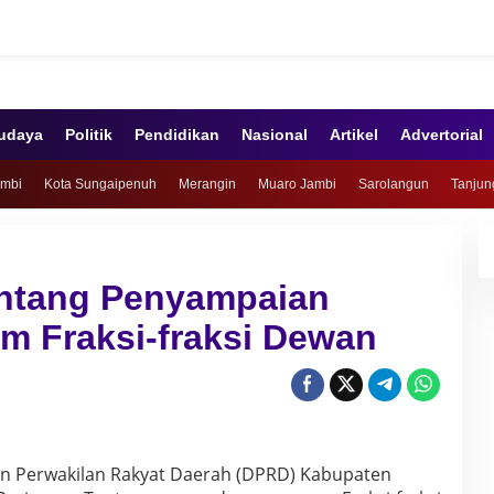
udaya
Politik
Pendidikan
Nasional
Artikel
Advertorial
ambi
Kota Sungaipenuh
Merangin
Muaro Jambi
Sarolangun
Tanjun
entang Penyampaian
 Fraksi-fraksi Dewan
n Perwakilan Rakyat Daerah (DPRD) Kabupaten