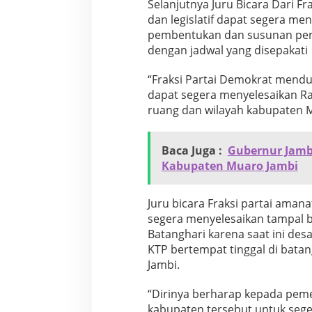
w
Selanjutnya Juru Bicara Dari F
a
dan legislatif dapat segera m
n
pembentukan dan susunan pera
dengan jadwal yang disepakati
“Fraksi Partai Demokrat menduk
dapat segera menyelesaikan R
ruang dan wilayah kabupaten 
Baca Juga :
Gubernur Jambi 
Kabupaten Muaro Jambi
Juru bicara Fraksi partai ama
segera menyelesaikan tampal 
Batanghari karena saat ini de
KTP bertempat tinggal di bata
Jambi.
“Dirinya berharap kepada peme
kabupaten tersebut untuk sege