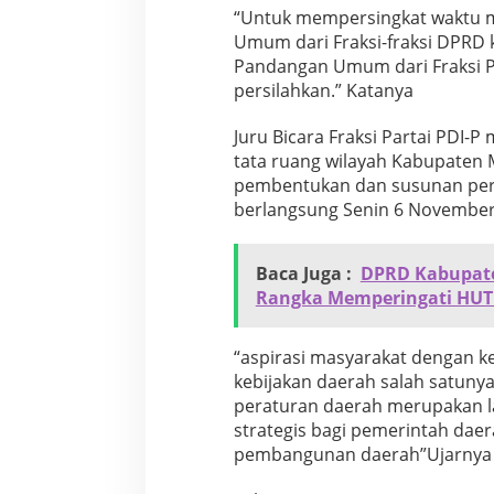
“Untuk mempersingkat waktu m
a
n
Umum dari Fraksi-fraksi DPRD 
g
Pandangan Umum dari Fraksi PDI
a
persilahkan.” Katanya
n
U
Juru Bicara Fraksi Partai PD
m
u
tata ruang wilayah Kabupaten 
m
pembentukan dan susunan pera
F
berlangsung Senin 6 November
r
a
k
Baca Juga :
DPRD Kabupate
s
Rangka Memperingati HUT
i
-
f
“aspirasi masyarakat dengan k
r
a
kebijakan daerah salah satuny
k
peraturan daerah merupakan l
s
strategis bagi pemerintah da
i
pembangunan daerah”Ujarnya
D
e