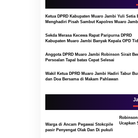
g
a
Ketua DPRD Kabupaten Muaro Jambi Yuli Setia 
s
Menghadiri Pisah Sambut Kapolres Muaro Jamb
i
Sekda Merasa Kecewa Rapat Paripurna DPRD
p
Kabupaten Muaro Jambi Banyak Kepala OPD Ti
Hadir
o
Anggota DPRD Muaro Jambi Robinson Sirait Be
s
Persoalan Tapal batas Cepat Selesai
Wakil Ketua DPRD Muaro Jambi Hadiri Tabur B
dan Doa Bersama di Makam Pahlawan
J
Robinson 
Ucapkan 
Warga di Ancam Pegawai Stokcpile
PPPK yan
pasir Penyengat Olak Dan Di pukuli
Pengangk