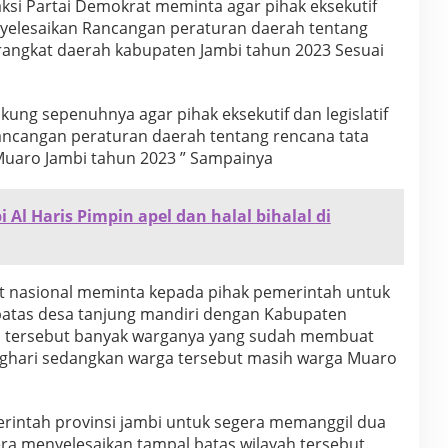
raksi Partai Demokrat meminta agar pihak eksekutif
enyelesaikan Rancangan peraturan daerah tentang
ngkat daerah kabupaten Jambi tahun 2023 Sesuai
ung sepenuhnya agar pihak eksekutif dan legislatif
ancangan peraturan daerah tentang rencana tata
Muaro Jambi tahun 2023 ” Sampainya
Al Haris Pimpin apel dan halal bihalal di
nat nasional meminta kepada pihak pemerintah untuk
batas desa tanjung mandiri dengan Kabupaten
sa tersebut banyak warganya yang sudah membuat
nghari sedangkan warga tersebut masih warga Muaro
rintah provinsi jambi untuk segera memanggil dua
ra menyelesaikan tampal batas wilayah tersebut.