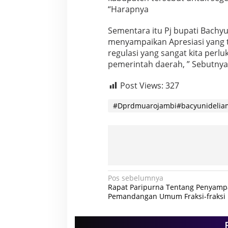
“Harapnya
Sementara itu Pj bupati Bachyuni
menyampaikan Apresiasi yang t
regulasi yang sangat kita per
pemerintah daerah, ” Sebutnya
Post Views:
327
#Dprdmuarojambi#bacyunideliam
N
Pos sebelumnya
Rapat Paripurna Tentang Penyamp
a
Pemandangan Umum Fraksi-fraksi
v
i