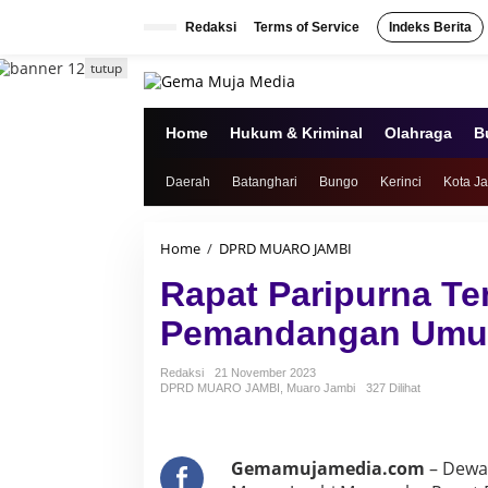
L
e
Redaksi
Terms of Service
Indeks Berita
w
a
tutup
t
i
k
Home
Hukum & Kriminal
Olahraga
B
e
k
Daerah
Batanghari
Bungo
Kerinci
Kota J
o
n
t
e
Home
/
DPRD MUARO JAMBI
R
n
a
Rapat Paripurna T
p
a
Pemandangan Umum
t
P
a
Redaksi
21 November 2023
r
DPRD MUARO JAMBI
,
Muaro Jambi
327 Dilihat
i
p
u
r
Gemamujamedia.com
– Dewa
n