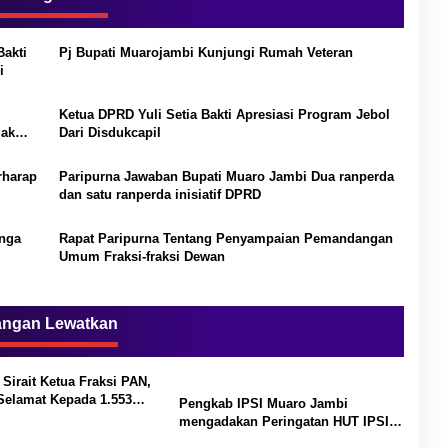
Bakti
Pj Bupati Muarojambi Kunjungi Rumah Veteran
i
Ketua DPRD Yuli Setia Bakti Apresiasi Program Jebol
dak
Dari Disdukcapil
rharap
Paripurna Jawaban Bupati Muaro Jambi Dua ranperda
dan satu ranperda inisiatif DPRD
unga
Rapat Paripurna Tentang Penyampaian Pemandangan
Umum Fraksi-fraksi Dewan
angan Lewatkan
Sirait Ketua Fraksi PAN,
Selamat Kepada 1.553
Pengkab IPSI Muaro Jambi
g Telah Menerima SK
mengadakan Peringatan HUT IPSI
atannya
ke 77