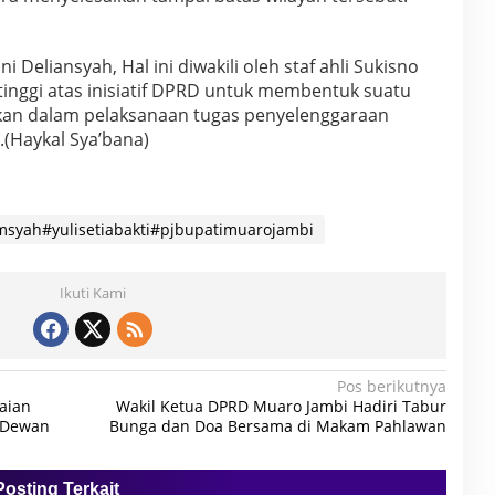
 Deliansyah, Hal ini diwakili oleh staf ahli Sukisno
inggi atas inisiatif DPRD untuk membentuk suatu
lukan dalam pelaksanaan tugas penyelenggaraan
.(Haykal Sya’bana)
syah#yulisetiabakti#pjbupatimuarojambi
Ikuti Kami
Pos berikutnya
aian
Wakil Ketua DPRD Muaro Jambi Hadiri Tabur
 Dewan
Bunga dan Doa Bersama di Makam Pahlawan
Posting Terkait