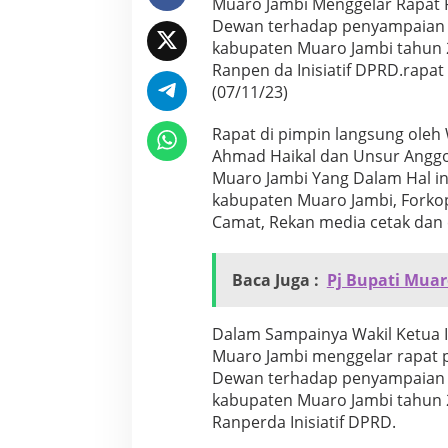
Muaro Jambi Menggelar Rapat 
a
Dewan terhadap penyampaian s
T
kabupaten Muaro Jambi tahun
e
Ranpen da Inisiatif DPRD.rapat
n
t
(07/11/23)
a
n
Rapat di pimpin langsung oleh W
g
Ahmad Haikal dan Unsur Anggota
P
Muaro Jambi Yang Dalam Hal ini
e
n
kabupaten Muaro Jambi, Forko
y
Camat, Rekan media cetak dan 
a
m
p
Baca Juga :
Pj Bupati Muar
a
i
a
Dalam Sampainya Wakil Ketua I
n
Muaro Jambi menggelar rapat 
P
e
Dewan terhadap penyampaian s
m
kabupaten Muaro Jambi tahun
a
Ranperda Inisiatif DPRD.
n
d