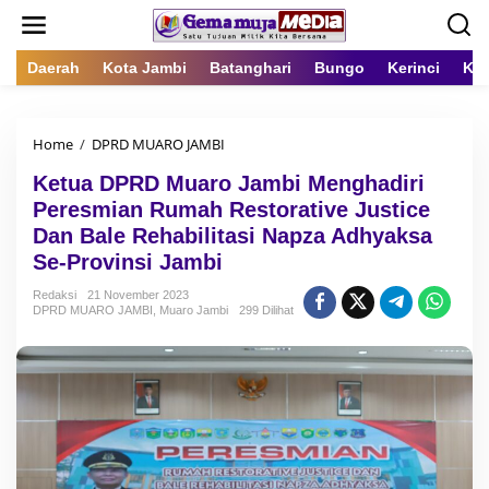
L
e
w
a
Daerah
Kota Jambi
Batanghari
Bungo
Kerinci
Kot
t
i
k
Home
/
DPRD MUARO JAMBI
K
e
e
k
Ketua DPRD Muaro Jambi Menghadiri
t
o
u
n
Peresmian Rumah Restorative Justice
a
t
Dan Bale Rehabilitasi Napza Adhyaksa
D
e
Se-Provinsi Jambi
P
n
R
Redaksi
21 November 2023
D
DPRD MUARO JAMBI
,
Muaro Jambi
299 Dilihat
M
u
a
r
o
J
a
m
b