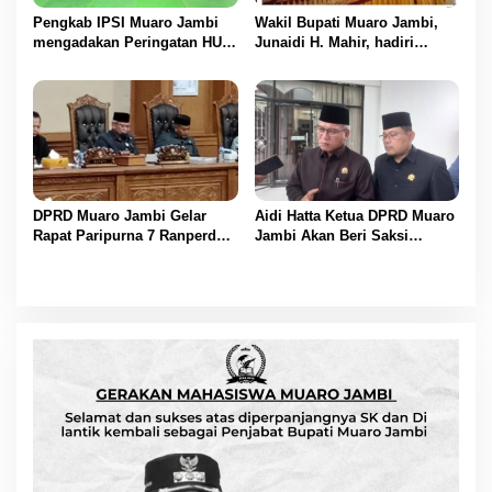
Pengkab IPSI Muaro Jambi
Wakil Bupati Muaro Jambi,
mengadakan Peringatan HUT
Junaidi H. Mahir, hadiri
IPSI ke 77
Pencanangan Desa Cinta
Statistik (Desa Cantik) Tahun
2025
DPRD Muaro Jambi Gelar
Aidi Hatta Ketua DPRD Muaro
Rapat Paripurna 7 Ranperda
Jambi Akan Beri Saksi
Muaro Jambi Tahun 2025
Kepada Perusahaan yang
Disetujui
Melanggar Aturan