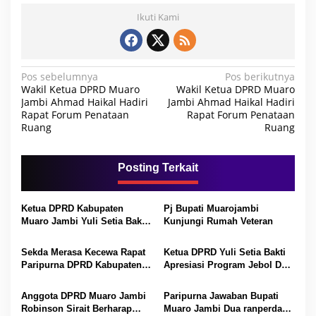
Ikuti Kami
N
Pos sebelumnya
Pos berikutnya
Wakil Ketua DPRD Muaro
Wakil Ketua DPRD Muaro
a
Jambi Ahmad Haikal Hadiri
Jambi Ahmad Haikal Hadiri
Rapat Forum Penataan
Rapat Forum Penataan
v
Ruang
Ruang
i
g
Posting Terkait
a
s
Ketua DPRD Kabupaten
Pj Bupati Muarojambi
i
Muaro Jambi Yuli Setia Bakti
Kunjungi Rumah Veteran
p
Menghadiri Pisah Sambut
Kapolres Muaro Jambi
Sekda Merasa Kecewa Rapat
Ketua DPRD Yuli Setia Bakti
o
Paripurna DPRD Kabupaten
Apresiasi Program Jebol Dari
s
Muaro Jambi Banyak Kepala
Disdukcapil
OPD Tidak Hadir
Anggota DPRD Muaro Jambi
Paripurna Jawaban Bupati
Robinson Sirait Berharap
Muaro Jambi Dua ranperda