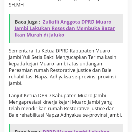
R
SH.MH
e
h
a
Baca Juga :
Zulkifli Anggota DPRD Muaro
b
Jambi Lakukan Reses dan Membuka Bazar
i
Ikan Murah di Jaluko
l
i
t
Sementara itu Ketua DPRD Kabupaten Muaro
a
Jambi Yuli Setia Bakti Mengucapkan Terima kasih
s
i
kepada kejari Muaro Jambi atas undangan
N
Peresmian rumah Restorative justice dan Bale
a
rehabilitasi Napza Adhyaksa se-provinsi provinsi
p
jambi.
z
a
A
Lanjut Ketua DPRD Kabupaten Muaro Jambi
d
Mengapresiasi kinerja kejari Muaro Jambi yang
h
telah mendirikan rumah Restorative justice dan
y
Bale rehabilitasi Napza Adhyaksa se-provinsi Jambi.
a
k
s
a
Baca Juga :
DPRD Muaro Jambi Lakukan