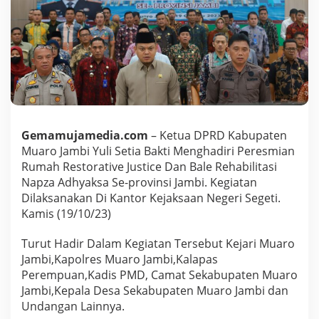
i
M
e
n
g
h
a
d
i
r
Gemamujamedia.com
– Ketua DPRD Kabupaten
i
P
Muaro Jambi Yuli Setia Bakti Menghadiri Peresmian
e
Rumah Restorative Justice Dan Bale Rehabilitasi
r
Napza Adhyaksa Se-provinsi Jambi. Kegiatan
e
Dilaksanakan Di Kantor Kejaksaan Negeri Segeti.
s
m
Kamis (19/10/23)
i
a
Turut Hadir Dalam Kegiatan Tersebut Kejari Muaro
n
Jambi,Kapolres Muaro Jambi,Kalapas
R
Perempuan,Kadis PMD, Camat Sekabupaten Muaro
u
m
Jambi,Kepala Desa Sekabupaten Muaro Jambi dan
a
Undangan Lainnya.
h