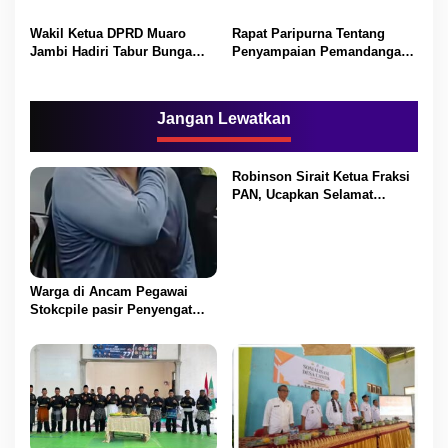
Persoalan Tapal batas Cepat
dan satu ranperda inisiatif
Selesai
DPRD
Wakil Ketua DPRD Muaro
Rapat Paripurna Tentang
Jambi Hadiri Tabur Bunga
Penyampaian Pemandangan
dan Doa Bersama di Makam
Umum Fraksi-fraksi Dewan
Pahlawan
Jangan Lewatkan
Robinson Sirait Ketua Fraksi
PAN, Ucapkan Selamat
Kepada 1.553 PPPK yang
Telah Menerima SK
Pengangkatannya
Warga di Ancam Pegawai
Stokcpile pasir Penyengat
Olak Dan Di pukuli