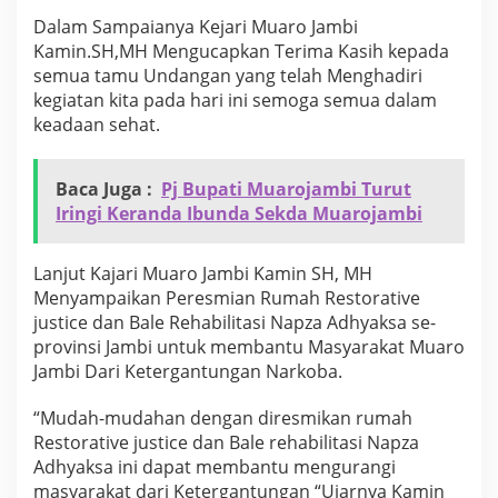
R
Dalam Sampaianya Kejari Muaro Jambi
e
Kamin.SH,MH Mengucapkan Terima Kasih kepada
s
t
semua tamu Undangan yang telah Menghadiri
o
kegiatan kita pada hari ini semoga semua dalam
r
keadaan sehat.
a
t
i
Baca Juga :
Pj Bupati Muarojambi Turut
v
Iringi Keranda Ibunda Sekda Muarojambi
e
J
u
Lanjut Kajari Muaro Jambi Kamin SH, MH
s
t
Menyampaikan Peresmian Rumah Restorative
i
justice dan Bale Rehabilitasi Napza Adhyaksa se-
c
provinsi Jambi untuk membantu Masyarakat Muaro
e
Jambi Dari Ketergantungan Narkoba.
D
a
n
“Mudah-mudahan dengan diresmikan rumah
B
Restorative justice dan Bale rehabilitasi Napza
a
Adhyaksa ini dapat membantu mengurangi
l
masyarakat dari Ketergantungan “Ujarnya Kamin
e