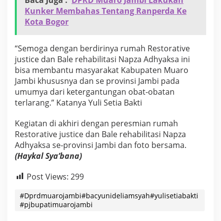
S
Kunker Membahas Tentang Ranperda Ke
e
Kota Bogor
-
P
r
“Semoga dengan berdirinya rumah Restorative
o
justice dan Bale rehabilitasi Napza Adhyaksa ini
v
bisa membantu masyarakat Kabupaten Muaro
i
n
Jambi khususnya dan se provinsi Jambi pada
s
umumya dari ketergantungan obat-obatan
i
terlarang.” Katanya Yuli Setia Bakti
J
a
Kegiatan di akhiri dengan peresmian rumah
m
b
Restorative justice dan Bale rehabilitasi Napza
i
Adhyaksa se-provinsi Jambi dan foto bersama.
(Haykal Sya’bana)
Post Views:
299
#Dprdmuarojambi#bacyunideliamsyah#yulisetiabakti
#pjbupatimuarojambi