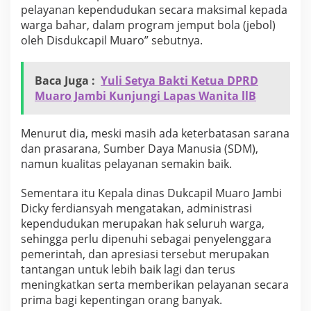
i
pelayanan kependudukan secara maksimal kepada
n
warga bahar, dalam program jemput bola (jebol)
e
oleh Disdukcapil Muaro” sebutnya.
r
j
a
Baca Juga :
Yuli Setya Bakti Ketua DPRD
d
Muaro Jambi Kunjungi Lapas Wanita llB
a
n
L
Menurut dia, meski masih ada keterbatasan sarana
a
y
dan prasarana, Sumber Daya Manusia (SDM),
a
namun kualitas pelayanan semakin baik.
n
a
Sementara itu Kepala dinas Dukcapil Muaro Jambi
n
Dicky ferdiansyah mengatakan, administrasi
D
i
kependudukan merupakan hak seluruh warga,
s
sehingga perlu dipenuhi sebagai penyelenggara
d
pemerintah, dan apresiasi tersebut merupakan
u
tantangan untuk lebih baik lagi dan terus
k
c
meningkatkan serta memberikan pelayanan secara
a
prima bagi kepentingan orang banyak.
p