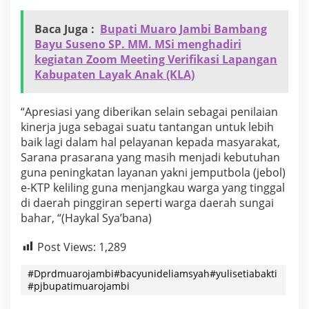
i
l
Baca Juga :
Bupati Muaro Jambi Bambang
Bayu Suseno SP. MM. MSi menghadiri
kegiatan Zoom Meeting Verifikasi Lapangan
Kabupaten Layak Anak (KLA)
“Apresiasi yang diberikan selain sebagai penilaian
kinerja juga sebagai suatu tantangan untuk lebih
baik lagi dalam hal pelayanan kepada masyarakat,
Sarana prasarana yang masih menjadi kebutuhan
guna peningkatan layanan yakni jemputbola (jebol)
e-KTP keliling guna menjangkau warga yang tinggal
di daerah pinggiran seperti warga daerah sungai
bahar, “(Haykal Sya’bana)
Post Views:
1,289
#Dprdmuarojambi#bacyunideliamsyah#yulisetiabakti
#pjbupatimuarojambi