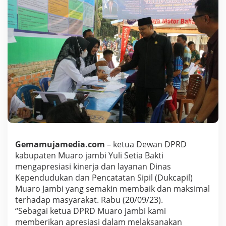
i
Y
u
l
i
S
e
t
i
a
B
a
k
t
i
A
Gemamujamedia.com
– ketua Dewan DPRD
p
kabupaten Muaro jambi Yuli Setia Bakti
r
mengapresiasi kinerja dan layanan Dinas
e
Kependudukan dan Pencatatan Sipil (Dukcapil)
s
i
Muaro Jambi yang semakin membaik dan maksimal
a
terhadap masyarakat. Rabu (20/09/23).
s
“Sebagai ketua DPRD Muaro jambi kami
i
memberikan apresiasi dalam melaksanakan
K