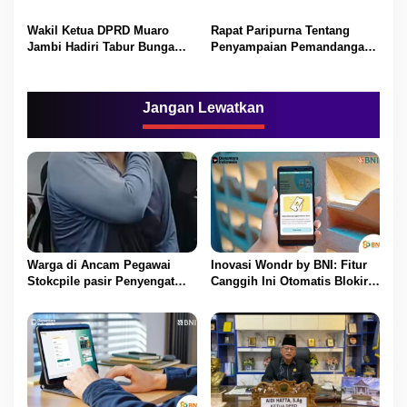
Persoalan Tapal batas Cepat
dan satu ranperda inisiatif
Selesai
DPRD
Wakil Ketua DPRD Muaro
Rapat Paripurna Tentang
Jambi Hadiri Tabur Bunga
Penyampaian Pemandangan
dan Doa Bersama di Makam
Umum Fraksi-fraksi Dewan
Pahlawan
Jangan Lewatkan
Warga di Ancam Pegawai
Inovasi Wondr by BNI: Fitur
Stokcpile pasir Penyengat
Canggih Ini Otomatis Blokir
Olak Dan Di pukuli
Transaksi Saat Ada Telepon
Masuk