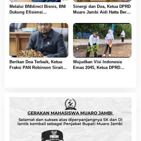
Melalui BNIdirect Bisnis, BNI
Sinergi dan Doa, Ketua DPRD
Dukung Efisiensi
Muaro Jambi Aidi Hatta Beri
Pengelolaan Keuangan
Ucapan Ultah ke-54 untuk
UMKM
BBS
Berikan Doa Terbaik, Ketua
Wujudkan Visi Indonesia
Fraksi PAN Robinson Sirait
Emas 2045, Ketua DPRD
Ucapkan Selamat HUT ke-54
Muaro Jambi Dampingi
untuk BBS
Bupati dalam Aksi
Penanaman Pohon Serentak