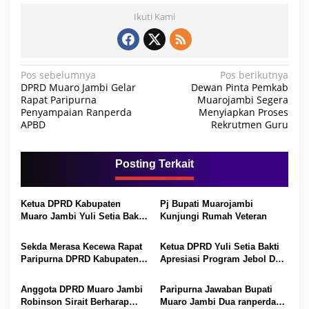
Ikuti Kami
N
Pos sebelumnya
Pos berikutnya
DPRD Muaro Jambi Gelar
Dewan Pinta Pemkab
a
Rapat Paripurna
Muarojambi Segera
Penyampaian Ranperda
Menyiapkan Proses
v
APBD
Rekrutmen Guru
i
g
Posting Terkait
a
s
Ketua DPRD Kabupaten
Pj Bupati Muarojambi
i
Muaro Jambi Yuli Setia Bakti
Kunjungi Rumah Veteran
p
Menghadiri Pisah Sambut
Kapolres Muaro Jambi
Sekda Merasa Kecewa Rapat
Ketua DPRD Yuli Setia Bakti
o
Paripurna DPRD Kabupaten
Apresiasi Program Jebol Dari
s
Muaro Jambi Banyak Kepala
Disdukcapil
OPD Tidak Hadir
Anggota DPRD Muaro Jambi
Paripurna Jawaban Bupati
Robinson Sirait Berharap
Muaro Jambi Dua ranperda