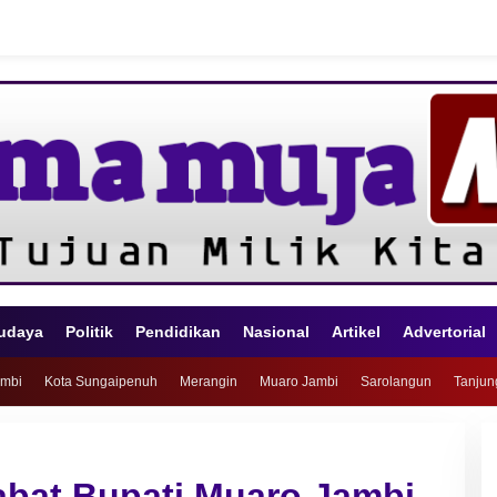
udaya
Politik
Pendidikan
Nasional
Artikel
Advertorial
ambi
Kota Sungaipenuh
Merangin
Muaro Jambi
Sarolangun
Tanjun
abat Bupati Muaro Jambi