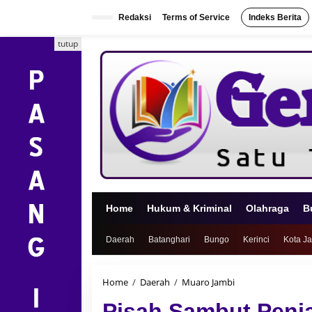
L
e
Redaksi
Terms of Service
Indeks Berita
w
a
tutup
t
i
k
e
k
o
n
t
e
n
Home
Hukum & Kriminal
Olahraga
B
Daerah
Batanghari
Bungo
Kerinci
Kota J
Home
/
Daerah
/
Muaro Jambi
P
i
Pisah Sambut Penj
s