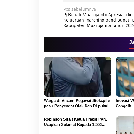
N
Pos sebelumnya
Pj Bupati Muarojambi Apresiasi ke
a
Kejuaraan marching band Bupati C
Kabupaten Muarojambi tahun 202
v
i
g
J
a
s
i
p
o
s
Warga di Ancam Pegawai Stokcpile
Inovasi W
pasir Penyengat Olak Dan Di pukuli
Canggih I
Transaksi
Robinson Sirait Ketua Fraksi PAN,
Ucapkan Selamat Kepada 1.553
PPPK yang Telah Menerima SK