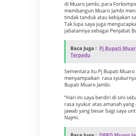
di Muaro Jambi, para Forkompi
r
o
membangun Muaro Jambi menuju 
J
tindak tanduk atau kebijakan s
a
Tak lupa saya juga mengucapk
m
jabatannya sebagai Penjabat Bu
b
i
2
Baca Juga :
Pj Bupati Mua
0
2
Terpadu
4
Sementara itu Pj Bupati Muaro
menyampaikan rasa syukurnya 
Bupati Muaro Jambi.
“Hari ini saya berdiri di sini 
rasa syukur atas amanah yang 
jawab yang besar bagi saya unt
Najmi.
Baca Juga :
DPRD Muaro Ja