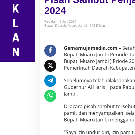
a
2024
h
S
a
Redaksi
3 Juni 2024
m
Bupati
,
Daerah
,
Muaro Jambi
193 Dilihat
b
u
t
P
Gemamujamedia.com –
Serah
e
Bupati Muaro Jambi Periode Ta
n
Bupati Muaro Jambi ) Priode 20
j
Pemerintah Daerah Kabupaten 
a
b
a
Sebelumnya telah dilaksanakan
t
Gubernur Al Haris , pada Rabu
B
Jambi.
u
p
Di acara pisah sambut tersebut
a
t
pamit dan menyampaikan sela
i
Bupati Muaro Jambi menggantik
M
u
“Saya izin undur diri, izin pam
a