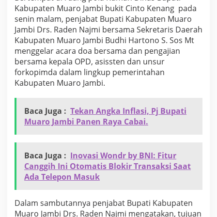
u
Kabupaten Muaro Jambi bukit Cinto Kenang pada
a
senin malam, penjabat Bupati Kabupaten Muaro
r
Jambi Drs. Raden Najmi bersama Sekretaris Daerah
o
J
Kabupaten Muaro Jambi Budhi Hartono S. Sos Mt
a
menggelar acara doa bersama dan pengajian
m
bersama kepala OPD, asissten dan unsur
b
forkopimda dalam lingkup pemerintahan
i
Kabupaten Muaro Jambi.
b
e
r
s
Baca Juga :
Tekan Angka Inflasi, Pj Bupati
a
Muaro Jambi Panen Raya Cabai.
m
a
S
e
Baca Juga :
Inovasi Wondr by BNI: Fitur
k
Canggih Ini Otomatis Blokir Transaksi Saat
d
Ada Telepon Masuk
a
m
e
Dalam sambutannya penjabat Bupati Kabupaten
n
Muaro Jambi Drs. Raden Najmi mengatakan, tujuan
g