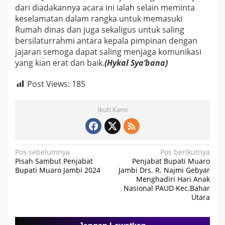
h
dari diadakannya acara ini ialah selain meminta
a
keselamatan dalam rangka untuk memasuki
d
Rumah dinas dan juga sekaligus untuk saling
i
bersilaturrahmi antara kepala pimpinan dengan
r
i
jajaran semoga dapat saling menjaga komunikasi
a
yang kian erat dan baik.
(Hykal Sya’bana)
c
a
Post Views:
185
r
a
d
Ikuti Kami
o
a
b
e
r
N
Pos sebelumnya
Pos berikutnya
s
Pisah Sambut Penjabat
Penjabat Bupati Muaro
a
a
Bupati Muaro Jambi 2024
Jambi Drs. R. Najmi Gebyar
m
Menghadiri Hari Anak
v
a
Nasional PAUD Kec.Bahar
i
Utara
g
a