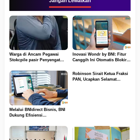
Jangan Lewatkan
s
i
p
o
s
Warga di Ancam Pegawai
Inovasi Wondr by BNI: Fitur
Stokcpile pasir Penyengat
Canggih Ini Otomatis Blokir
Olak Dan Di pukuli
Transaksi Saat Ada Telepon
Masuk
Robinson Sirait Ketua Fraksi
PAN, Ucapkan Selamat
Kepada 1.553 PPPK yang
Telah Menerima SK
Pengangkatannya
Melalui BNIdirect Bisnis, BNI
Dukung Efisiensi
Pengelolaan Keuangan
UMKM