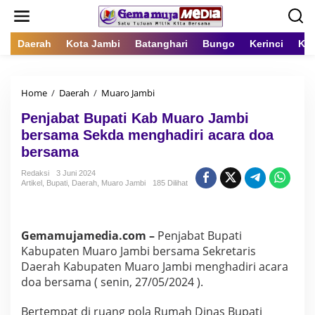
L
e
w
a
Daerah
Kota Jambi
Batanghari
Bungo
Kerinci
Kot
t
i
k
Home
/
Daerah
/
Muaro Jambi
P
e
e
k
Penjabat Bupati Kab Muaro Jambi
n
o
j
n
bersama Sekda menghadiri acara doa
a
t
bersama
b
e
a
n
Redaksi
3 Juni 2024
t
Artikel
,
Bupati
,
Daerah
,
Muaro Jambi
185 Dilihat
B
u
p
a
Gemamujamedia.com –
Penjabat Bupati
t
Kabupaten Muaro Jambi bersama Sekretaris
i
Daerah Kabupaten Muaro Jambi menghadiri acara
K
doa bersama ( senin, 27/05/2024 ).
a
b
M
Bertempat di ruang pola Rumah Dinas Bupati