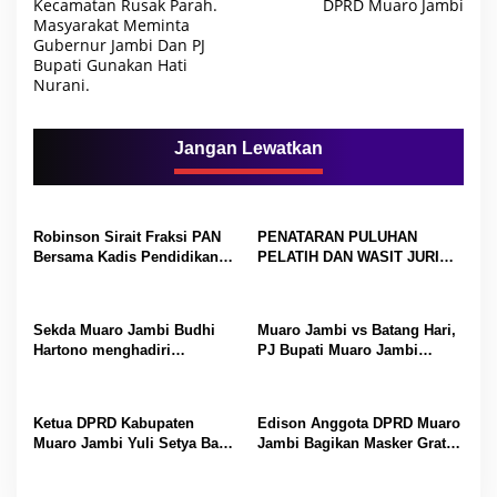
Kecamatan Rusak Parah.
DPRD Muaro Jambi
v
Masyarakat Meminta
i
Gubernur Jambi Dan PJ
Bupati Gunakan Hati
g
Nurani.
a
s
Jangan Lewatkan
i
p
o
Robinson Sirait Fraksi PAN
PENATARAN PULUHAN
s
Bersama Kadis Pendidikan
PELATIH DAN WASIT JURI
Hadiri Pembukaan O2SN,
IPSI MUARO JAMBI DI
FLS2N, dan PKPS Tingkat SD
APRESIASI KETUA KONI
Kecamatan Bahar Utara Tahun
Sekda Muaro Jambi Budhi
Muaro Jambi vs Batang Hari,
2025
Hartono menghadiri
PJ Bupati Muaro Jambi
Musrenbang Tingkat
Tonton Langsung Laga
Kecamatan Taman Rajo
Gubenur Cup di Lapangan Tri
Lomba Juang Koni Jambi
Ketua DPRD Kabupaten
Edison Anggota DPRD Muaro
Muaro Jambi Yuli Setya Bakti
Jambi Bagikan Masker Gratis
Hadiri Pelantikan Pengurus
Di Sengeti
SMSI