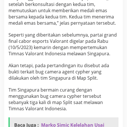
s
setelah berkonsultasi dengan kedua tim,
V
memutuskan untuk memberikan medali emas
a
bersama kepada kedua tim. Kedua tim menerima
l
medali emas bersama,” jelas pernyataan tersebut.
o
r
a
Seperti yang diberitakan sebelumnya, partai grand
n
final cabor esports Valorant digelar pada Rabu
t
(10/5/2023) kemarin dengan mempertemukan
Timnas Valorant Indonesia melawan Singapura.
Akan tetapi, pada pertandingan itu disebut ada
bukti terkait bug camera agent cypher yang
dilakukan oleh tim Singapura di Map Split.
Tim Singapura bermain curang dengan
menggunakan bug camera cypher tersebut
sebanyak tiga kali di map Split saat melawan
Timnas Valorant Indonesia.
Baca Juga :
Marko Simic Kelelahan Usai