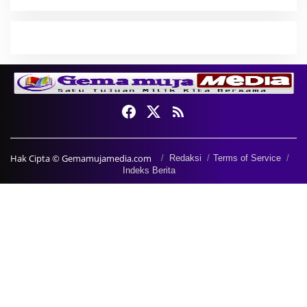
Hak Cipta © Gemamujamedia.com
Redaksi
Terms of Service
Indeks Berita