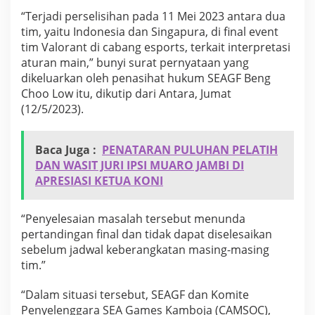
s
“Terjadi perselisihan pada 11 Mei 2023 antara dua
i
tim, yaitu Indonesia dan Singapura, di final event
a
d
tim Valorant di cabang esports, terkait interpretasi
a
aturan main,” bunyi surat pernyataan yang
n
dikeluarkan oleh penasihat hukum SEAGF Beng
S
Choo Low itu, dikutip dari Antara, Jumat
i
(12/5/2023).
n
g
a
p
Baca Juga :
PENATARAN PULUHAN PELATIH
u
DAN WASIT JURI IPSI MUARO JAMBI DI
r
APRESIASI KETUA KONI
a
B
e
“Penyelesaian masalah tersebut menunda
r
pertandingan final dan tidak dapat diselesaikan
b
a
sebelum jadwal keberangkatan masing-masing
g
tim.”
i
E
“Dalam situasi tersebut, SEAGF dan Komite
m
Penyelenggara SEA Games Kamboja (CAMSOC),
a