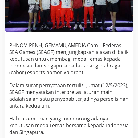
3
U
n
g
k
a
p
A
PHNOM PENH, GEMAMUJAMEDIA.Com – Federasi
l
SEA Games (SEAGF) mengungkapkan alasan di balik
a
s
keputusan untuk membagi medali emas kepada
a
Indonesia dan Singapura pada cabang olahraga
n
(cabor) esports nomor Valorant.
K
e
Dalam surat pernyataan tertulis, Jumat (12/5/2023),
n
a
SEAGF menyatakan interpretasi aturan main
p
adalah salah satu penyebab terjadinya perselisihan
a
antara kedua tim.
I
n
Hal itu kemudian yang mendorong adanya
d
o
keputusan medali emas bersama kepada Indonesia
n
dan Singapura.
e