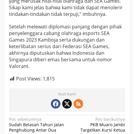
yang merusak nilai-nilai olahraga dan SEA Games.
Sikap kami jelas bahwa kami tidak dapat menolerir
tindakan-tindakan tidak terpuji,” imbuhnya.
Setelah melewati diplomasi panjang dengan pihak
penyelenggara cabang olahraga esports SEA
Games 2023 Kamboja serta dukungan dan
keterlibatan serius dari Federasi SEA Games,
akhirnya diputuskan bahwa Indonesia dan
Singapura diberi emas bersama untuk nomor
Valorant.
Post Views:
1,815
Ikuti Kami
N
Pos sebelumnya
Pos berikutnya
Sudah Belasan Tahun Jalan
PKB Muaro Jambi
a
Penghubung Antar Dua
Targetkan Kursi Ketua