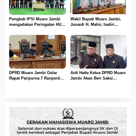
Pengkab IPSI Muaro Jambi
Wakil Bupati Muaro Jambi,
mengadakan Peringatan HUT
Junaidi H. Mahir, hadiri
IPSI ke 77
Pencanangan Desa Cinta
Statistik (Desa Cantik) Tahun
2025
DPRD Muaro Jambi Gelar
Aidi Hatta Ketua DPRD Muaro
Rapat Paripurna 7 Ranperda
Jambi Akan Beri Saksi
Muaro Jambi Tahun 2025
Kepada Perusahaan yang
Disetujui
Melanggar Aturan