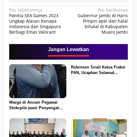
N
Pos sebelumnya
Pos berikutnya
Panitia SEA Games 2023
Gubernur Jambi Al Haris
a
Ungkap Alasan Kenapa
Pimpin apel dan halal
Indonesia dan Singapura
bihalal di Kabupaten
v
Berbagi Emas Valorant
Muaro Jambi
i
g
Jangan Lewatkan
a
s
Robinson Sirait Ketua Fraksi
i
PAN, Ucapkan Selamat
p
Kepada 1.553 PPPK yang
Telah Menerima SK
o
Pengangkatannya
s
Warga di Ancam Pegawai
Stokcpile pasir Penyengat
Olak Dan Di pukuli