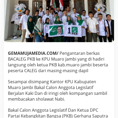
t
k
a
n
K
u
r
s
i
K
e
GEMAMUJAMEDIA.COM/
Pengantaran berkas
t
BACALEG PKB ke KPU Muaro Jambi yang di hadiri
u
a
langsung oleh ketua PKB kab.muaro jambi beserta
D
peserta CALEG dari masing-masing dapil
P
R
Sesampai disimpang Kantor KPU Kabupaten
D
Muaro Jambi Bakal Calon Anggota Legislatif
M
u
Berjalan Kaki Dan di iringi oleh kompangan sambil
a
membacakan sholawat Nabi.
r
o
Bakal Calon Anggota Legislatif Dan Ketua DPC
J
Partai Kebangkitan Bangsa (PKB) Gerhana Saputra
a