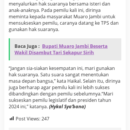
S
menyalurkan hak suaranya bersama isteri dan
0
anak-anaknya. Pada pemilu kali ini, dirinya
1
meminta kepada masyarakat Muaro Jambi untuk
S
mensukseskan pemilu, caranya datang ke TPS dan
e
gunakan hak suaranya.
b
a
p
o
Baca Juga :
Bupati Muaro Jambi Beserta
Wakil Disambut Tari Sekapur Sirih
“Jangan sia-siakan kesempatan ini, mari gunakan
hak suaranya. Satu suara sangat menentukan
masa depan bangsa,” kata Haikal. Selain itu, dirinya
juga berharap agar pemilu kali ini lebih sukses
dibandingkan dengan pemilu sebelumnya.“Mari
sukseskan pemilu legislatif dan presiden tahun
2024 ini,” katanya.
(Hykal Sya’bana)
Post Views:
247