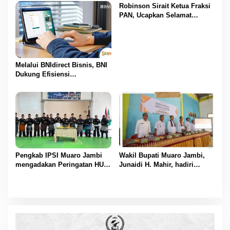
Masuk
Robinson Sirait Ketua Fraksi
PAN, Ucapkan Selamat
Kepada 1.553 PPPK yang
Telah Menerima SK
Pengangkatannya
Melalui BNIdirect Bisnis, BNI
Dukung Efisiensi
Pengelolaan Keuangan
UMKM
Pengkab IPSI Muaro Jambi
Wakil Bupati Muaro Jambi,
mengadakan Peringatan HUT
Junaidi H. Mahir, hadiri
IPSI ke 77
Pencanangan Desa Cinta
Statistik (Desa Cantik) Tahun
2025