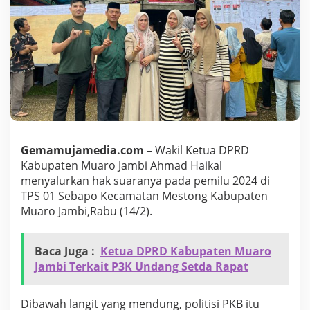
D
P
R
D
M
u
a
r
o
j
a
m
Gemamujamedia.com –
Wakil Ketua DPRD
b
Kabupaten Muaro Jambi Ahmad Haikal
i
menyalurkan hak suaranya pada pemilu 2024 di
N
y
TPS 01 Sebapo Kecamatan Mestong Kabupaten
o
Muaro Jambi,Rabu (14/2).
b
l
o
Baca Juga :
Ketua DPRD Kabupaten Muaro
s
Jambi Terkait P3K Undang Setda Rapat
d
i
T
Dibawah langit yang mendung, politisi PKB itu
P