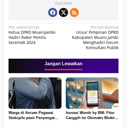
Ikuti Kami
N
Pos sebelumnya
Pos berikutnya
Ketua DPRD Muarojambi
Unsur Pimpinan DPRD
a
Hadiri Rakor Pemilu
Kabupaten Muaro Jambi
Serentak 2024
Menghadiri Forum
v
Konsultasi Publik
i
g
Jangan Lewatkan
a
s
i
p
o
s
Warga di Ancam Pegawai
Inovasi Wondr by BNI: Fitur
Stokcpile pasir Penyengat
Canggih Ini Otomatis Blokir
Olak Dan Di pukuli
Transaksi Saat Ada Telepon