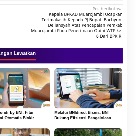
Pos berikutnya
Kepala BPKAD Muarojambi Ucapkan
Terimakasih Kepada PJ Bupati Bachyuni
Deliansyah Atas Pencapaian Pemkab
Muarojambi Pada Penerimaan Opini WTP ke-
8 Dari BPK RI
angan Lewatkan
ondr by BNI: Fitur
Melalui BNIdirect Bisnis, BNI
ni Otomatis Blokir
Dukung Efisiensi Pengelolaan
 Saat Ada Telepon Masuk
Keuangan UMKM