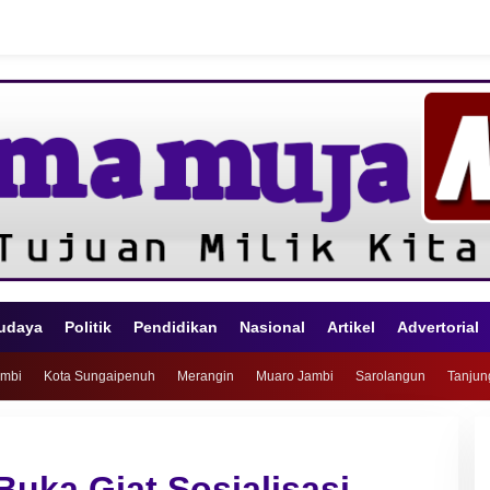
udaya
Politik
Pendidikan
Nasional
Artikel
Advertorial
ambi
Kota Sungaipenuh
Merangin
Muaro Jambi
Sarolangun
Tanjun
uka Giat Sosialisasi