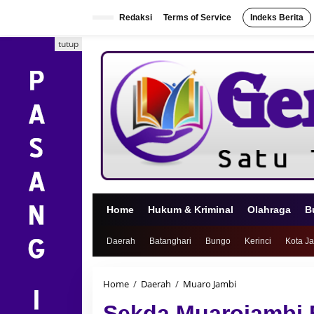
L
e
Redaksi
Terms of Service
Indeks Berita
w
a
tutup
t
i
k
e
k
o
n
t
e
n
Home
Hukum & Kriminal
Olahraga
B
Daerah
Batanghari
Bungo
Kerinci
Kota J
Home
/
Daerah
/
Muaro Jambi
S
e
Sekda Muarojambi B
k