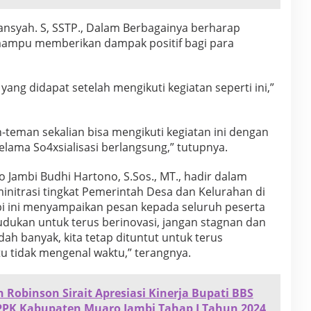
iansyah. S, SSTP., Dalam Berbagainya berharap
 mampu memberikan dampak positif bagi para
 yang didapat setelah mengikuti kegiatan seperti ini,”
-teman sekalian bisa mengikuti kegiatan ini dengan
selama So4xsialisasi berlangsung,” tutupnya.
 Jambi Budhi Hartono, S.Sos., MT., hadir dalam
initrasi tingkat Pemerintah Desa dan Kelurahan di
i ini menyampaikan pesan kepada seluruh peserta
udukan untuk terus berinovasi, jangan stagnan dan
udah banyak, kita tetap dituntut untuk terus
u tidak mengenal waktu,” terangnya.
Robinson Sirait Apresiasi Kinerja Bupati BBS
PPK Kabupaten Muaro Jambi Tahap I Tahun 2024