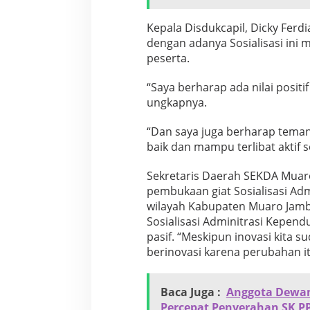
a
p
Kepala Disdukcapil, Dicky Ferd
i
dengan adanya Sosialisasi ini
l
peserta.
M
u
a
“Saya berharap ada nilai positif
r
ungkapnya.
o
j
“Dan saya juga berharap teman
a
baik dan mampu terlibat aktif 
m
b
i
Sekretaris Daerah SEKDA Muaro
pembukaan giat Sosialisasi Adm
wilayah Kabupaten Muaro Jamb
Sosialisasi Adminitrasi Kepend
pasif. “Meskipun inovasi kita s
berinovasi karena perubahan it
Baca Juga :
Anggota Dewan 
Percepat Penyerahan SK P