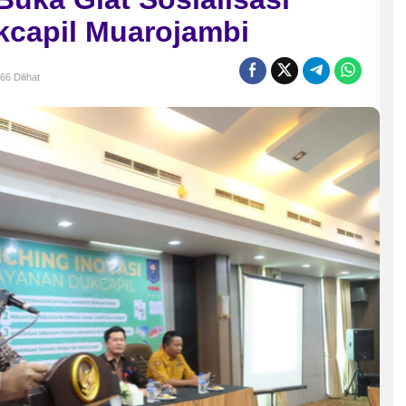
kcapil Muarojambi
66 Dilihat