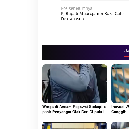
N
Pos sebelumnya
Pj Bupati Muarojambi Buka Galeri
a
Dekranasda
v
i
g
a
J
s
i
p
o
s
Warga di Ancam Pegawai Stokcpile
Inovasi W
pasir Penyengat Olak Dan Di pukuli
Canggih I
Transaksi