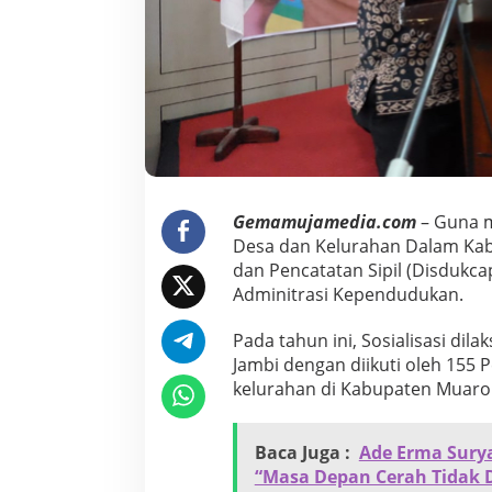
l
i
s
a
s
i
A
d
m
i
n
Gemamujamedia.com
–
Guna m
i
Desa dan Kelurahan Dalam Kab
s
dan Pencatatan Sipil (Disdukca
t
r
Adminitrasi Kependudukan.
a
s
Pada tahun ini, Sosialisasi dil
i
Jambi dengan diikuti oleh 155
D
kelurahan di Kabupaten Muaro 
i
s
d
u
Baca Juga :
Ade Erma Surya
k
“Masa Depan Cerah Tidak 
c