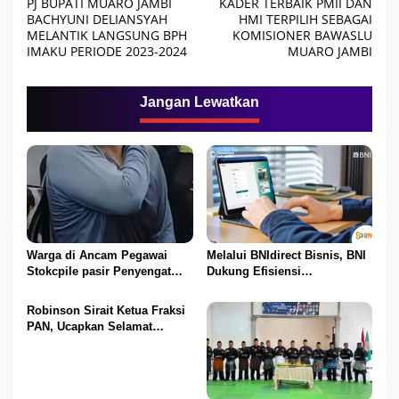
PJ BUPATI MUARO JAMBI
KADER TERBAIK PMII DAN
a
BACHYUNI DELIANSYAH
HMI TERPILIH SEBAGAI
MELANTIK LANGSUNG BPH
KOMISIONER BAWASLU
v
IMAKU PERIODE 2023-2024
MUARO JAMBI
i
g
Jangan Lewatkan
a
s
i
p
o
s
Warga di Ancam Pegawai
Melalui BNIdirect Bisnis, BNI
Stokcpile pasir Penyengat
Dukung Efisiensi
Olak Dan Di pukuli
Pengelolaan Keuangan
UMKM
Robinson Sirait Ketua Fraksi
PAN, Ucapkan Selamat
Kepada 1.553 PPPK yang
Telah Menerima SK
Pengangkatannya