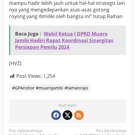
mampu hadir lebih jauh untuk hal-hal strategis lain
nya yang mengedepankan asas-asas gotong
royong yang dimiliki oleh bangsa ini” tutup Raihan
Baca Juga :
Wakil Ketua I DPRD Muaro
Jambi Hadiri Rapat Koordinasi Sinergitas
Persiapan Pemilu 2024
(HVZ)
Post Views:
1,254
#GPAnshor #muarojambi #tamanrajo
Ikuti Kami
N
Pos sebelumnya
Pos berikutnya