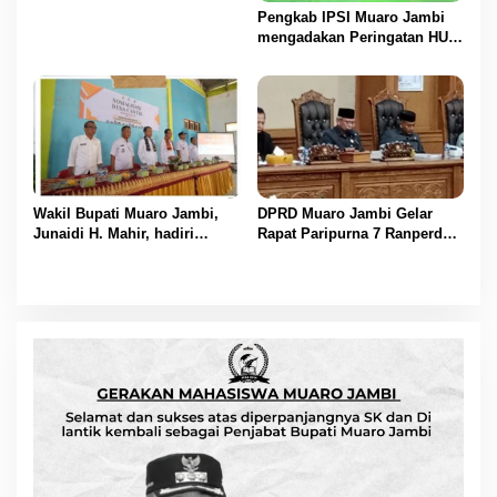
Pengkab IPSI Muaro Jambi
mengadakan Peringatan HUT
IPSI ke 77
Wakil Bupati Muaro Jambi,
DPRD Muaro Jambi Gelar
Junaidi H. Mahir, hadiri
Rapat Paripurna 7 Ranperda
Pencanangan Desa Cinta
Muaro Jambi Tahun 2025
Statistik (Desa Cantik) Tahun
Disetujui
2025