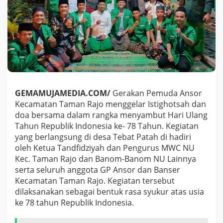
L
A
R
D
O
A
U
N
T
U
GEMAMUJAMEDIA.COM/
Gerakan Pemuda Ansor
K
N
Kecamatan Taman Rajo menggelar Istighotsah dan
E
doa bersama dalam rangka menyambut Hari Ulang
G
Tahun Republik Indonesia ke- 78 Tahun. Kegiatan
E
yang berlangsung di desa Tebat Patah di hadiri
R
oleh Ketua Tandfidziyah dan Pengurus MWC NU
I
Kec. Taman Rajo dan Banom-Banom NU Lainnya
serta seluruh anggota GP Ansor dan Banser
Kecamatan Taman Rajo. Kegiatan tersebut
dilaksanakan sebagai bentuk rasa syukur atas usia
ke 78 tahun Republik Indonesia.