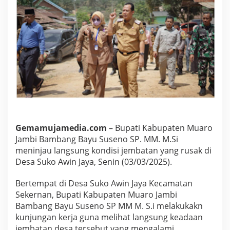
m
b
a
n
g
B
a
y
u
S
u
s
e
n
Gemamujamedia.com
– Bupati Kabupaten Muaro
o
Jambi Bambang Bayu Suseno SP. MM. M.Si
S
meninjau langsung kondisi jembatan yang rusak di
P
Desa Suko Awin Jaya, Senin (03/03/2025).
.
M
M
Bertempat di Desa Suko Awin Jaya Kecamatan
.
Sekernan, Bupati Kabupaten Muaro Jambi
M
Bambang Bayu Suseno SP MM M. S.i melakukakn
.
kunjungan kerja guna melihat langsung keadaan
S
i
jembatan desa tersebut yang mengalami