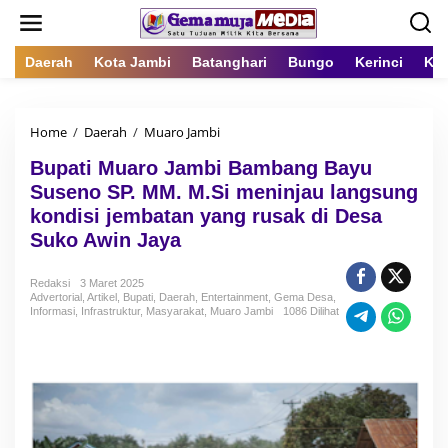
L
e
w
a
Daerah
Kota Jambi
Batanghari
Bungo
Kerinci
Kot
t
i
k
Home
/
Daerah
/
Muaro Jambi
B
e
u
k
Bupati Muaro Jambi Bambang Bayu
p
o
a
n
Suseno SP. MM. M.Si meninjau langsung
t
t
kondisi jembatan yang rusak di Desa
i
e
Suko Awin Jaya
M
n
u
a
Redaksi
3 Maret 2025
r
Advertorial
,
Artikel
,
Bupati
,
Daerah
,
Entertainment
,
Gema Desa
,
o
Informasi
,
Infrastruktur
,
Masyarakat
,
Muaro Jambi
1086 Dilihat
J
a
m
b
i
B
a