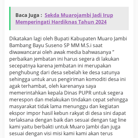
m
b
Baca Juga :
Sekda Muarojambi Jadi Irup
a
t
Memperingati Hardiknas Tahun 2024
a
n
y
Dikatakan lagi oleh Bupati Kabupaten Muaro Jambi
a
Bambang Bayu Suseno SP MM M.S.i saat
n
diwawancarai oleh awak media bahwasanya ”
g
perbaikan jembatan ini harus segera di lakukan
r
u
secepatnya karena jembatan ini merupakan
s
penghubung dari desa sebelah ke desa satunya
a
sehingga untuk arus pengiriman komoditi desa ini
k
agak terhambat, oleh karenanya saya
d
memerintahkan kepala Dinas PUPR untuk segera
i
D
merespon dan melakukan tindakan cepat sehingga
e
masyarakat tidak lama menunggu dan kegiatan
s
ekspor impor hasil kebun rakyat di desa sini dapat
a
terlaksana dengan baik dan sesuai dengan tag line
S
u
kami yaitu berbakti untuk Muaro Jambi dan juga
k
sesuai dengan visi misi kami kami akan terus
o