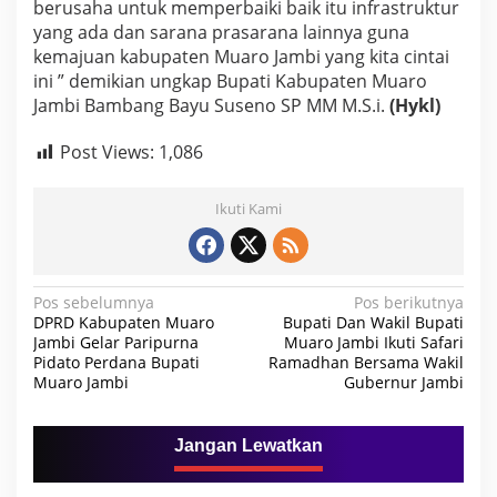
berusaha untuk memperbaiki baik itu infrastruktur
A
yang ada dan sarana prasarana lainnya guna
w
kemajuan kabupaten Muaro Jambi yang kita cintai
i
n
ini ” demikian ungkap Bupati Kabupaten Muaro
J
Jambi Bambang Bayu Suseno SP MM M.S.i.
(Hykl)
a
y
Post Views:
1,086
a
Ikuti Kami
N
Pos sebelumnya
Pos berikutnya
DPRD Kabupaten Muaro
Bupati Dan Wakil Bupati
a
Jambi Gelar Paripurna
Muaro Jambi Ikuti Safari
Pidato Perdana Bupati
Ramadhan Bersama Wakil
v
Muaro Jambi
Gubernur Jambi
i
g
Jangan Lewatkan
a
s