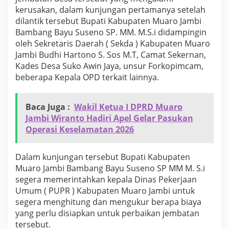
m
kerusakan, dalam kunjungan pertamanya setelah
e
dilantik tersebut Bupati Kabupaten Muaro Jambi
n
Bambang Bayu Suseno SP. MM. M.S.i didampingin
i
n
oleh Sekretaris Daerah ( Sekda ) Kabupaten Muaro
j
Jambi Budhi Hartono S. Sos M.T, Camat Sekernan,
a
Kades Desa Suko Awin Jaya, unsur Forkopimcam,
u
beberapa Kepala OPD terkait lainnya.
l
a
n
Baca Juga :
Wakil Ketua I DPRD Muaro
g
s
Jambi Wiranto Hadiri Apel Gelar Pasukan
u
Operasi Keselamatan 2026
n
g
k
Dalam kunjungan tersebut Bupati Kabupaten
o
Muaro Jambi Bambang Bayu Suseno SP MM M. S.i
n
segera memerintahkan kepala Dinas Pekerjaan
d
i
Umum ( PUPR ) Kabupaten Muaro Jambi untuk
s
segera menghitung dan mengukur berapa biaya
i
yang perlu disiapkan untuk perbaikan jembatan
j
tersebut.
e