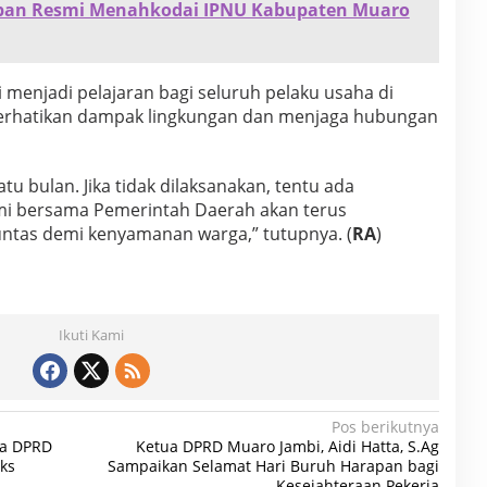
an Resmi Menahkodai IPNU Kabupaten Muaro
ni menjadi pelajaran bagi seluruh pelaku usaha di
erhatikan dampak lingkungan dan menjaga hubungan
tu bulan. Jika tidak dilaksanakan, tentu ada
ami bersama Pemerintah Daerah akan terus
untas demi kenyamanan warga,” tutupnya. (
RA
)
Ikuti Kami
Pos berikutnya
tua DPRD
Ketua DPRD Muaro Jambi, Aidi Hatta, S.Ag
ks
Sampaikan Selamat Hari Buruh Harapan bagi
Kesejahteraan Pekerja