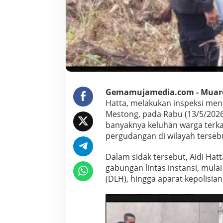
t
u
a
D
P
R
D
M
u
a
Gemamujamedia.com ​- Muar
r
Hatta, melakukan inspeksi men
o
Mestong, pada Rabu (13/5/2026)
J
a
banyaknya keluhan warga terkai
m
pergudangan di wilayah terseb
b
i
​Dalam sidak tersebut, Aidi Hat
B
gabungan lintas instansi, mula
e
r
(DLH), hingga aparat kepolisian
i
D
e
a
d