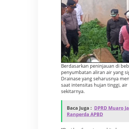
l
i
n
e
S
a
t
u
B
u
l
a
Berdasarkan peninjauan di beb
n
penyumbatan aliran air yang si
k
e
Drainase yang seharusnya menj
P
saat intensitas hujan tinggi,
e
sekitarnya.
r
u
s
Baca Juga :
DPRD Muaro Ja
a
h
Ranperda APBD
a
a
n