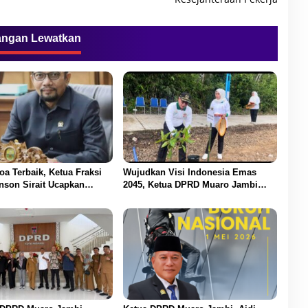
angan Lewatkan
oa Terbaik, Ketua Fraksi
Wujudkan Visi Indonesia Emas
nson Sirait Ucapkan
2045, Ketua DPRD Muaro Jambi
HUT ke-54 untuk BBS
Dampingi Bupati dalam Aksi
Penanaman Pohon Serentak