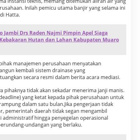
ama instansi teknis, memang ditemukan aliran air yang
rusahaan. Inilah pemicu utama banjir yang selama ini
di Hatta.
o Jambi Drs Raden Najmi Pimpin Apel Siaga
Kebakaran Hutan dan Lahan Kabupaten Muaro
, pihak manajemen perusahaan menyatakan
angun kembali sistem drainase yang
tuangkan secara resmi dalam berita acara mediasi.
pihaknya tidak akan sekadar menerima janji manis.
deadline) yang ketat kepada pihak perusahaan untuk
ampung dalam satu bulan.Jika pengerjaan tidak
ar, pemerintah daerah tidak segan mengambil
si administratif hingga penyegelan operasional
perundang-undangan yang berlaku.