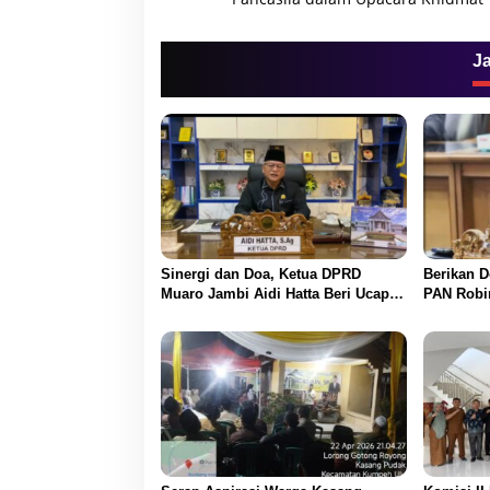
v
i
g
J
a
s
i
p
o
s
Sinergi dan Doa, Ketua DPRD
Berikan D
Muaro Jambi Aidi Hatta Beri Ucapan
PAN Robi
Ultah ke-54 untuk BBS
Selamat 