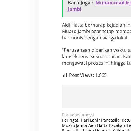
Baca Juga :
Muhammad Irp
Jambi
​Aidi Hatta berharap kejadian i
Muaro Jambi agar tetap memp
harmonis dengan warga lokal.
​“Perusahaan diberikan waktu sa
konsekuensi sesuai aturan. K
mengawasi proses ini hingga t
Post Views:
1,665
N
Pos sebelumnya
Peringati Hari Lahir Pancasila, Ke
a
Muaro Jambi Aidi Hatta Bacakan Te
Pancasila dalam Upacara Khidmat