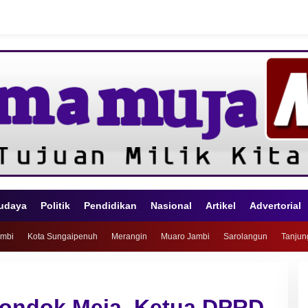
udaya
Politik
Pendidikan
Nasional
Artikel
Advertorial
ambi
Kota Sungaipenuh
Merangin
Muaro Jambi
Sarolangun
Tanjun
Pondok Meja, Ketua DPRD