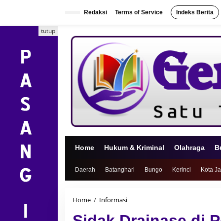
L
e
Redaksi
Terms of Service
Indeks Berita
w
a
tutup
t
i
k
e
k
o
n
t
e
n
Home
Hukum & Kriminal
Olahraga
B
Daerah
Batanghari
Bungo
Kerinci
Kota J
Home
/
Informasi
S
i
Sidak Drainase di 
d