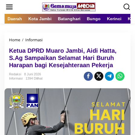
L
e
w
a
Daerah
Kota Jambi
Batanghari
Bungo
Kerinci
Kot
t
i
k
Home
/
Informasi
K
e
e
k
Ketua DPRD Muaro Jambi, Aidi Hatta,
t
o
u
n
S.Ag Sampaikan Selamat Hari Buruh
a
t
Harapan bagi Kesejahteraan Pekerja
D
e
P
n
Redaksi
8 Juni 2026
R
Informasi
1394 Dilihat
D
M
u
a
r
o
J
a
m
b