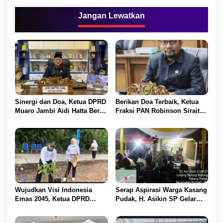
g
a
Jangan Lewatkan
s
i
p
o
s
Sinergi dan Doa, Ketua DPRD
Berikan Doa Terbaik, Ketua
Muaro Jambi Aidi Hatta Beri
Fraksi PAN Robinson Sirait
Ucapan Ultah ke-54 untuk
Ucapkan Selamat HUT ke-54
BBS
untuk BBS
Wujudkan Visi Indonesia
Serap Aspirasi Warga Kasang
Emas 2045, Ketua DPRD
Pudak, H. Asikin SP Gelar
Muaro Jambi Dampingi
Reses Masa Sidang II di
Bupati dalam Aksi
Lorong Gotong Royong