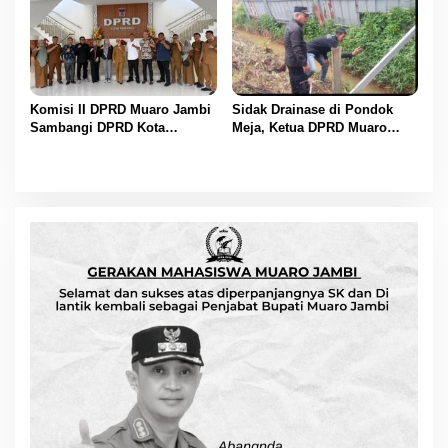
Penanaman Pohon Serentak
Komisi II DPRD Muaro Jambi
Sidak Drainase di Pondok
Sambangi DPRD Kota
Meja, Ketua DPRD Muaro
Padang, Perkuat Koordinasi
Jambi Beri Deadline Satu
Sektor Ekonomi dan
Bulan ke Perusahaan
Keuangan