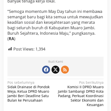
banyak tenaga kerja lokal.
“Semoga momentum May Day tahun ini membawa
semangat baru bagi kita semua untuk mewujudkan
keadilan sosial dan kesejahteraan yang merata
bagi seluruh buruh di Kabupaten Muaro Jambi.
Buruh Sejahtera, Indonesia Maju,” pungkasnya.
(
RA
)
Post Views:
1,394
Ikuti Kami
N
Pos sebelumnya
Pos berikutnya
Sidak Drainase di Pondok
Komisi II DPRD Muaro
a
Meja, Ketua DPRD Muaro
Jambi Sambangi DPRD Kota
Jambi Beri Deadline Satu
Padang, Perkuat Koordinasi
v
Bulan ke Perusahaan
Sektor Ekonomi dan
i
Keuangan