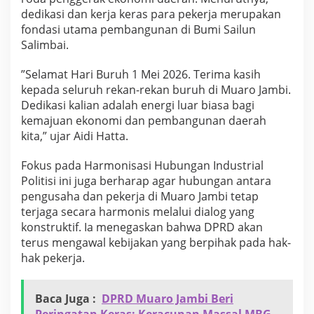
g
dedikasi dan kerja keras para pekerja merupakan
i
fondasi utama pembangunan di Bumi Sailun
K
Salimbai.
e
s
e
​”Selamat Hari Buruh 1 Mei 2026. Terima kasih
j
kepada seluruh rekan-rekan buruh di Muaro Jambi.
a
Dedikasi kalian adalah energi luar biasa bagi
h
kemajuan ekonomi dan pembangunan daerah
t
kita,” ujar Aidi Hatta.
e
r
a
​Fokus pada Harmonisasi Hubungan Industrial
a
Politisi ini juga berharap agar hubungan antara
n
pengusaha dan pekerja di Muaro Jambi tetap
P
terjaga secara harmonis melalui dialog yang
e
k
konstruktif. Ia menegaskan bahwa DPRD akan
e
terus mengawal kebijakan yang berpihak pada hak-
r
hak pekerja.
j
a
Baca Juga :
DPRD Muaro Jambi Beri
Peringatan Keras: Keracunan Massal MBG