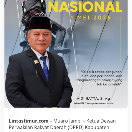
i
,
A
i
d
i
H
a
t
t
a
,
S
.
A
g
S
a
m
p
a
i
k
Lintastimur.com
– ​Muaro Jambi – Ketua Dewan
a
Perwakilan Rakyat Daerah (DPRD) Kabupaten
n