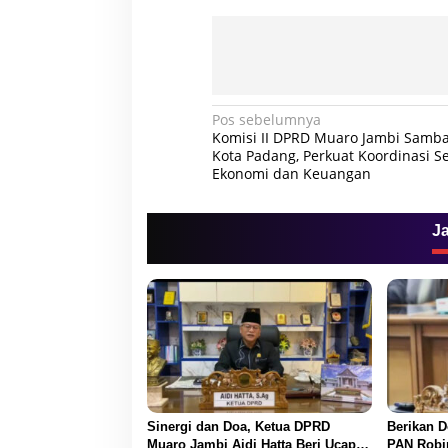
N
Pos sebelumnya
Komisi II DPRD Muaro Jambi Samb
a
Kota Padang, Perkuat Koordinasi Se
Ekonomi dan Keuangan
v
i
g
J
a
s
i
p
o
s
Sinergi dan Doa, Ketua DPRD
Berikan D
Muaro Jambi Aidi Hatta Beri Ucapan
PAN Robi