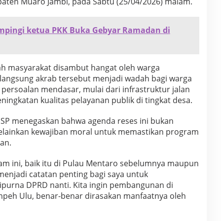
ten Muaro Jambi, pada Sabtu (25/04/2026) malam.
mpingi ketua PKK Buka Gebyar Ramadan di
ngah masyarakat disambut hangat oleh warga
langsung akrab tersebut menjadi wadah bagi warga
ersoalan mendasar, mulai dari infrastruktur jalan
ningkatan kualitas pelayanan publik di tingkat desa.
, SP menegaskan bahwa agenda reses ini bukan
 melainkan kewajiban moral untuk memastikan program
an.
lam ini, baik itu di Pulau Mentaro sebelumnya maupun
 menjadi catatan penting bagi saya untuk
ipurna DPRD nanti. Kita ingin pembangunan di
mpeh Ulu, benar-benar dirasakan manfaatnya oleh