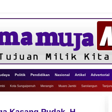
udaya
Politik
Pendidikan
Nasional
Artikel
Advertorial
ambi
Kota Sungaipenuh
Merangin
Muaro Jambi
Sarolangun
Tanjun
ga Kasang Pudak, H.