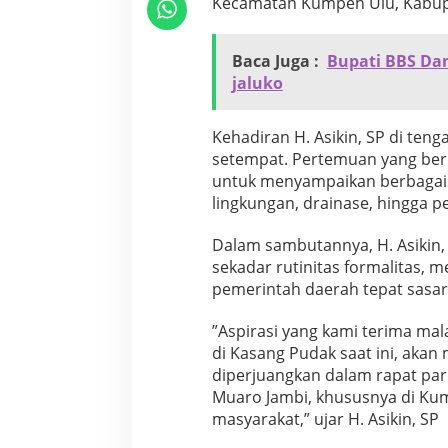
Kecamatan Kumpeh Ulu, Kabupa
a
S
i
Baca Juga :
Bupati BBS Da
d
jaluko
a
n
g
​Kehadiran H. Asikin, SP di te
I
setempat. Pertemuan yang ber
I
d
untuk menyampaikan berbagai p
i
lingkungan, drainase, hingga pe
L
o
​Dalam sambutannya, H. Asikin
r
sekadar rutinitas formalitas,
o
n
pemerintah daerah tepat sasar
g
G
​”Aspirasi yang kami terima ma
o
di Kasang Pudak saat ini, akan
t
diperjuangkan dalam rapat par
o
n
Muaro Jambi, khususnya di Ku
g
masyarakat,” ujar H. Asikin, SP
R
o