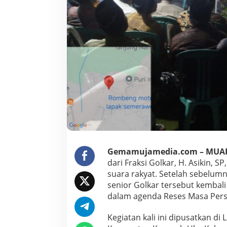
k
,
H
.
A
s
i
k
i
n
S
P
G
e
l
a
Gemamujamedia.com – ​MUA
r
dari Fraksi Golkar, H. Asikin
R
e
suara rakyat. Setelah sebelumn
s
senior Golkar tersebut kembal
e
dalam agenda Reses Masa Persi
s
M
​Kegiatan kali ini dipusatkan 
a
s