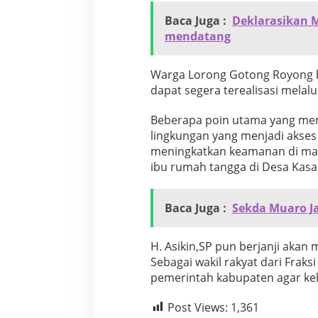
y
Baca Juga :
Deklarasikan 
o
mendatang
n
g
​Warga Lorong Gotong Royong 
dapat segera terealisasi mela
Beberapa poin utama yang menja
lingkungan yang menjadi akse
meningkatkan keamanan di mal
ibu rumah tangga di Desa Kasa
Baca Juga :
Sekda Muaro J
​H. Asikin,SP pun berjanji aka
Sebagai wakil rakyat dari Fraks
pemerintah kabupaten agar kel
Post Views:
1,361