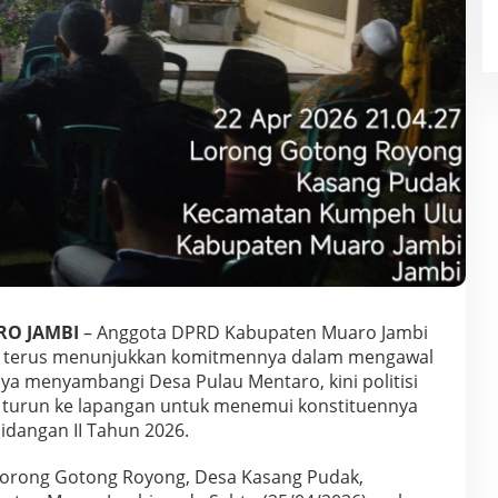
RO JAMBI
– Anggota DPRD Kabupaten Muaro Jambi
, SP, terus menunjukkan komitmennya dalam mengawal
ya menyambangi Desa Pulau Mentaro, kini politisi
i turun ke lapangan untuk menemui konstituennya
dangan II Tahun 2026.
di Lorong Gotong Royong, Desa Kasang Pudak,