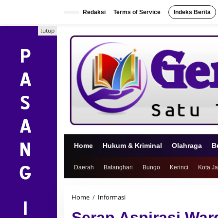
L
e
Redaksi
Terms of Service
Indeks Berita
w
a
tutup
t
i
k
e
k
o
n
t
e
n
Home
Hukum & Kriminal
Olahraga
B
Daerah
Batanghari
Bungo
Kerinci
Kota J
Home
/
Informasi
S
e
Serap Aspirasi War
r