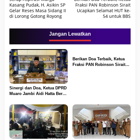
a
Kasang Pudak, H. Asikin SP
Fraksi PAN Robinson Sirait
Gelar Reses Masa Sidang II
Ucapkan Selamat HUT ke-
v
di Lorong Gotong Royong
54 untuk BBS
i
g
Jangan Lewatkan
a
s
i
Berikan Doa Terbaik, Ketua
p
Fraksi PAN Robinson Sirait
Ucapkan Selamat HUT ke-54
o
untuk BBS
s
Sinergi dan Doa, Ketua DPRD
Muaro Jambi Aidi Hatta Beri
Ucapan Ultah ke-54 untuk
BBS