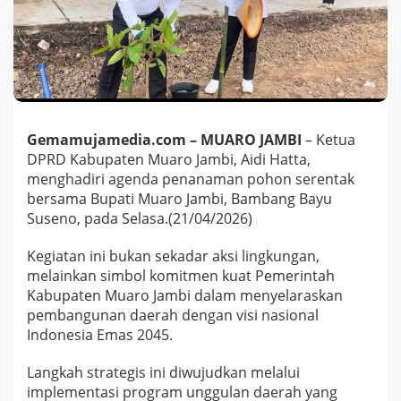
s
i
a
E
m
a
s
2
0
Gemamujamedia.com – ​MUARO JAMBI
– Ketua
4
DPRD Kabupaten Muaro Jambi, Aidi Hatta,
5
menghadiri agenda penanaman pohon serentak
,
bersama Bupati Muaro Jambi, Bambang Bayu
K
Suseno, pada Selasa.(21/04/2026)
e
t
u
Kegiatan ini bukan sekadar aksi lingkungan,
a
melainkan simbol komitmen kuat Pemerintah
D
Kabupaten Muaro Jambi dalam menyelaraskan
P
pembangunan daerah dengan visi nasional
R
D
Indonesia Emas 2045.
M
u
​Langkah strategis ini diwujudkan melalui
a
implementasi program unggulan daerah yang
r