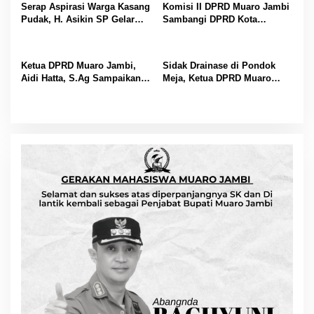
Serap Aspirasi Warga Kasang
Komisi II DPRD Muaro Jambi
Pudak, H. Asikin SP Gelar
Sambangi DPRD Kota
Reses Masa Sidang II di
Padang, Perkuat Koordinasi
Lorong Gotong Royong
Sektor Ekonomi dan
Keuangan
Ketua DPRD Muaro Jambi,
Sidak Drainase di Pondok
Aidi Hatta, S.Ag Sampaikan
Meja, Ketua DPRD Muaro
Selamat Hari Buruh Harapan
Jambi Beri Deadline Satu
bagi Kesejahteraan Pekerja
Bulan ke Perusahaan