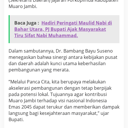
(Sekretaris Daerah) ​Jajaran Forkopimda Kabupaten
A
Muaro Jambi.
k
s
i
Baca Juga :
Hadiri Peringati Maulid Nabi di
P
Bahar Utara, PJ Bupati Ajak Masyarakat
e
n
Tiru Sifat Nabi Muhammad.
a
n
a
​Dalam sambutannya, Dr. Bambang Bayu Suseno
m
menegaskan bahwa sinergi antara kebijakan pusat
a
dan daerah adalah kunci utama keberhasilan
n
pembangunan yang merata.
P
o
h
​”Melalui Panca Cita, kita berupaya melakukan
o
akselerasi pembangunan dengan tetap berpijak
n
pada potensi lokal. Tujuannya agar kontribusi
S
Muaro Jambi terhadap visi nasional Indonesia
e
r
Emas 2045 dapat terukur dan memberikan dampak
e
langsung bagi kesejahteraan masyarakat,” ujar
n
Bupati.
t
a