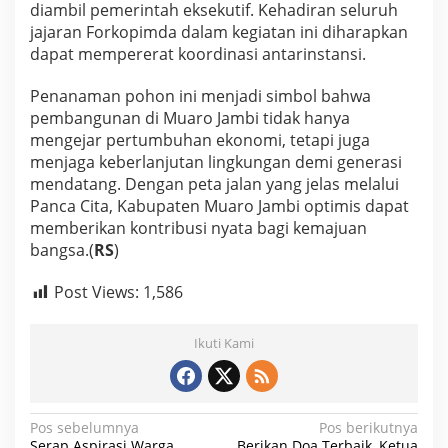
diambil pemerintah eksekutif. Kehadiran seluruh
jajaran Forkopimda dalam kegiatan ini diharapkan
dapat mempererat koordinasi antarinstansi.
​Penanaman pohon ini menjadi simbol bahwa
pembangunan di Muaro Jambi tidak hanya
mengejar pertumbuhan ekonomi, tetapi juga
menjaga keberlanjutan lingkungan demi generasi
mendatang. Dengan peta jalan yang jelas melalui
Panca Cita, Kabupaten Muaro Jambi optimis dapat
memberikan kontribusi nyata bagi kemajuan
bangsa.(
RS
)
Post Views:
1,586
Ikuti Kami
N
Pos sebelumnya
Pos berikutnya
Serap Aspirasi Warga
Berikan Doa Terbaik, Ketua