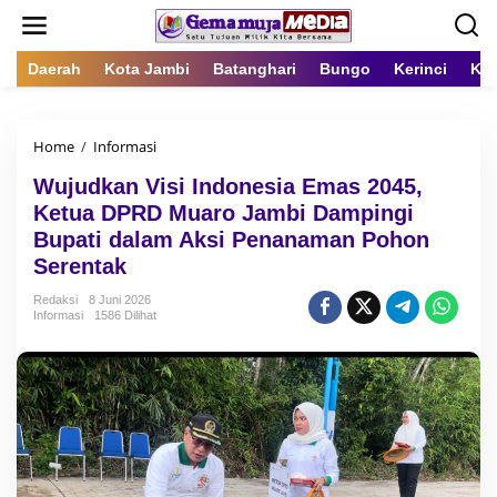
L
e
w
a
Daerah
Kota Jambi
Batanghari
Bungo
Kerinci
Kot
t
i
k
Home
/
Informasi
W
e
u
k
Wujudkan Visi Indonesia Emas 2045,
j
o
u
n
Ketua DPRD Muaro Jambi Dampingi
d
t
Bupati dalam Aksi Penanaman Pohon
k
e
Serentak
a
n
n
Redaksi
8 Juni 2026
V
Informasi
1586 Dilihat
i
s
i
I
n
d
o
n
e