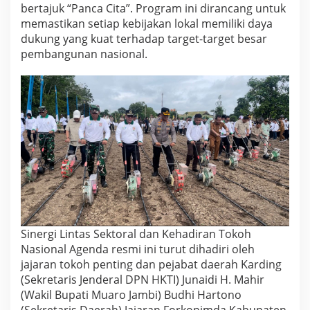
bertajuk “Panca Cita”. Program ini dirancang untuk
o
J
memastikan setiap kebijakan lokal memiliki daya
a
dukung yang kuat terhadap target-target besar
m
pembangunan nasional.
b
i
D
a
m
p
i
n
g
i
B
u
p
a
t
Sinergi Lintas Sektoral dan Kehadiran Tokoh
i
Nasional ​Agenda resmi ini turut dihadiri oleh
d
jajaran tokoh penting dan pejabat daerah ​Karding
a
(Sekretaris Jenderal DPN HKTI) ​Junaidi H. Mahir
l
a
(Wakil Bupati Muaro Jambi) ​Budhi Hartono
m