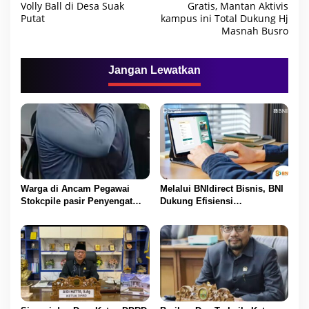
a
Volly Ball di Desa Suak
Gratis, Mantan Aktivis
Putat
kampus ini Total Dukung Hj
v
Masnah Busro
i
g
Jangan Lewatkan
a
s
i
p
o
s
Warga di Ancam Pegawai
Melalui BNIdirect Bisnis, BNI
Stokcpile pasir Penyengat
Dukung Efisiensi
Olak Dan Di pukuli
Pengelolaan Keuangan
UMKM