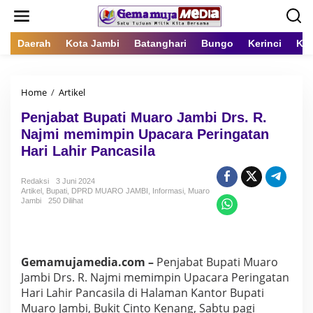
L
e
w
a
Daerah
Kota Jambi
Batanghari
Bungo
Kerinci
Kot
t
i
k
Home
/
Artikel
P
e
e
k
Penjabat Bupati Muaro Jambi Drs. R.
n
o
j
n
Najmi memimpin Upacara Peringatan
a
t
Hari Lahir Pancasila
b
e
a
n
t
Redaksi
3 Juni 2024
Artikel
,
Bupati
,
DPRD MUARO JAMBI
B
,
Informasi
,
Muaro
Jambi
250 Dilihat
u
p
a
t
i
Gemamujamedia.com –
Penjabat Bupati Muaro
M
Jambi Drs. R. Najmi memimpin Upacara Peringatan
u
Hari Lahir Pancasila di Halaman Kantor Bupati
a
r
Muaro Jambi, Bukit Cinto Kenang, Sabtu pagi