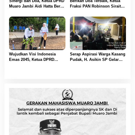
Sinergi dan Doa, Ketua DPRD
Berikan Doa Terbaik, Ketua
Muaro Jambi Aidi Hatta Beri
Fraksi PAN Robinson Sirait
Ucapan Ultah ke-54 untuk
Ucapkan Selamat HUT ke-54
BBS
untuk BBS
Wujudkan Visi Indonesia
Serap Aspirasi Warga Kasang
Emas 2045, Ketua DPRD
Pudak, H. Asikin SP Gelar
Muaro Jambi Dampingi
Reses Masa Sidang II di
Bupati dalam Aksi
Lorong Gotong Royong
Penanaman Pohon Serentak