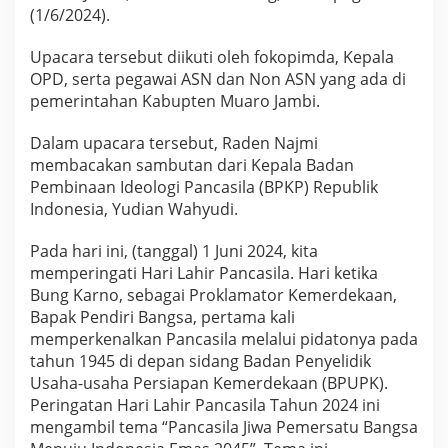
o
(1/6/2024).
J
a
Upacara tersebut diikuti oleh fokopimda, Kepala
m
OPD, serta pegawai ASN dan Non ASN yang ada di
b
i
pemerintahan Kabupten Muaro Jambi.
D
r
Dalam upacara tersebut, Raden Najmi
s
membacakan sambutan dari Kepala Badan
.
Pembinaan Ideologi Pancasila (BPKP) Republik
R
.
Indonesia, Yudian Wahyudi.
N
a
Pada hari ini, (tanggal) 1 Juni 2024, kita
j
memperingati Hari Lahir Pancasila. Hari ketika
m
Bung Karno, sebagai Proklamator Kemerdekaan,
i
m
Bapak Pendiri Bangsa, pertama kali
e
memperkenalkan Pancasila melalui pidatonya pada
m
tahun 1945 di depan sidang Badan Penyelidik
i
Usaha-usaha Persiapan Kemerdekaan (BPUPK).
m
Peringatan Hari Lahir Pancasila Tahun 2024 ini
p
i
mengambil tema “Pancasila Jiwa Pemersatu Bangsa
n