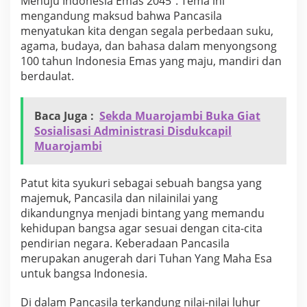
Menuju Indonesia Emas 2045”. Tema ini
U
mengandung maksud bahwa Pancasila
p
menyatukan kita dengan segala perbedaan suku,
a
c
agama, budaya, dan bahasa dalam menyongsong
a
100 tahun Indonesia Emas yang maju, mandiri dan
r
berdaulat.
a
P
e
Baca Juga :
Sekda Muarojambi Buka Giat
r
Sosialisasi Administrasi Disdukcapil
i
n
Muarojambi
g
a
t
Patut kita syukuri sebagai sebuah bangsa yang
a
majemuk, Pancasila dan nilainilai yang
n
dikandungnya menjadi bintang yang memandu
H
kehidupan bangsa agar sesuai dengan cita-cita
a
r
pendirian negara. Keberadaan Pancasila
i
merupakan anugerah dari Tuhan Yang Maha Esa
L
untuk bangsa Indonesia.
a
h
Di dalam Pancasila terkandung nilai-nilai luhur
i