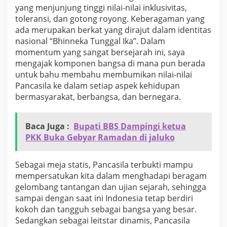
r
yang menjunjung tinggi nilai-nilai inklusivitas,
P
toleransi, dan gotong royong. Keberagaman yang
a
ada merupakan berkat yang dirajut dalam identitas
n
nasional “Bhinneka Tunggal Ika”. Dalam
c
momentum yang sangat bersejarah ini, saya
a
s
mengajak komponen bangsa di mana pun berada
i
untuk bahu membahu membumikan nilai-nilai
l
Pancasila ke dalam setiap aspek kehidupan
a
bermasyarakat, berbangsa, dan bernegara.
Baca Juga :
Bupati BBS Dampingi ketua
PKK Buka Gebyar Ramadan di jaluko
Sebagai meja statis, Pancasila terbukti mampu
mempersatukan kita dalam menghadapi beragam
gelombang tantangan dan ujian sejarah, sehingga
sampai dengan saat ini Indonesia tetap berdiri
kokoh dan tangguh sebagai bangsa yang besar.
Sedangkan sebagai leitstar dinamis, Pancasila