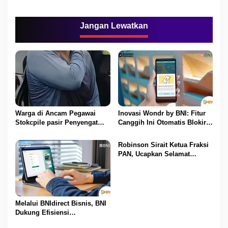
a
s
Jangan Lewatkan
i
p
o
s
Warga di Ancam Pegawai
Inovasi Wondr by BNI: Fitur
Stokcpile pasir Penyengat
Canggih Ini Otomatis Blokir
Olak Dan Di pukuli
Transaksi Saat Ada Telepon
Masuk
Robinson Sirait Ketua Fraksi
PAN, Ucapkan Selamat
Kepada 1.553 PPPK yang
Telah Menerima SK
Pengangkatannya
Melalui BNIdirect Bisnis, BNI
Dukung Efisiensi
Pengelolaan Keuangan