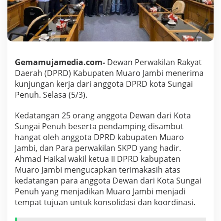
i
T
e
r
i
m
a
Gemamujamedia.com-
Dewan Perwakilan Rakyat
K
Daerah (DPRD) Kabupaten Muaro Jambi menerima
u
kunjungan kerja dari anggota DPRD kota Sungai
n
k
Penuh. Selasa (5/3).
e
r
Kedatangan 25 orang anggota Dewan dari Kota
D
Sungai Penuh beserta pendamping disambut
P
hangat oleh anggota DPRD kabupaten Muaro
R
D
Jambi, dan Para perwakilan SKPD yang hadir.
S
Ahmad Haikal wakil ketua II DPRD kabupaten
e
Muaro Jambi mengucapkan terimakasih atas
i
kedatangan para anggota Dewan dari Kota Sungai
P
Penuh yang menjadikan Muaro Jambi menjadi
e
n
tempat tujuan untuk konsolidasi dan koordinasi.
u
h