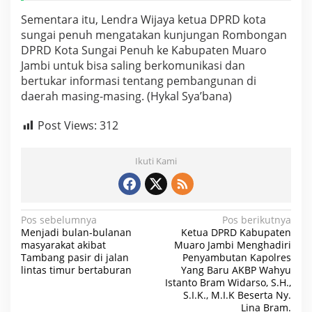
Sementara itu, Lendra Wijaya ketua DPRD kota
sungai penuh mengatakan kunjungan Rombongan
DPRD Kota Sungai Penuh ke Kabupaten Muaro
Jambi untuk bisa saling berkomunikasi dan
bertukar informasi tentang pembangunan di
daerah masing-masing. (Hykal Sya’bana)
Post Views:
312
Ikuti Kami
N
Pos sebelumnya
Pos berikutnya
Menjadi bulan-bulanan
Ketua DPRD Kabupaten
a
masyarakat akibat
Muaro Jambi Menghadiri
Tambang pasir di jalan
Penyambutan Kapolres
v
lintas timur bertaburan
Yang Baru AKBP Wahyu
i
Istanto Bram Widarso, S.H.,
S.I.K., M.I.K Beserta Ny.
g
Lina Bram.