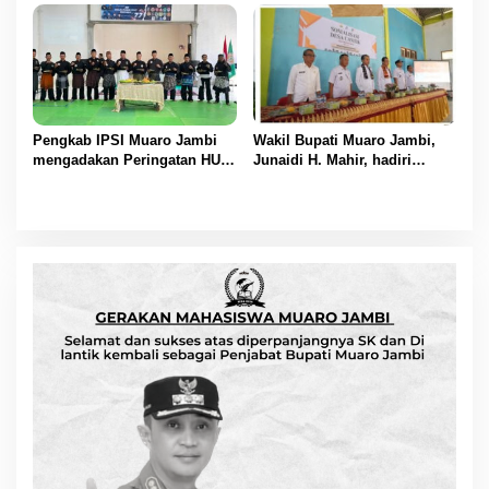
UMKM
Pengkab IPSI Muaro Jambi
Wakil Bupati Muaro Jambi,
mengadakan Peringatan HUT
Junaidi H. Mahir, hadiri
IPSI ke 77
Pencanangan Desa Cinta
Statistik (Desa Cantik) Tahun
2025