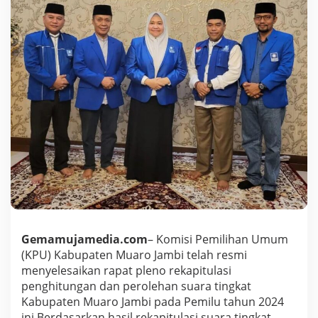
D
K
a
b
u
p
a
t
e
n
M
u
a
r
o
J
a
m
b
Gemamujamedia.com
– Komisi Pemilihan Umum
i
(KPU) Kabupaten Muaro Jambi telah resmi
M
menyelesaikan rapat pleno rekapitulasi
e
penghitungan dan perolehan suara tingkat
n
u
Kabupaten Muaro Jambi pada Pemilu tahun 2024
n
ini.Berdasarkan hasil rekapitulasi suara tingkat