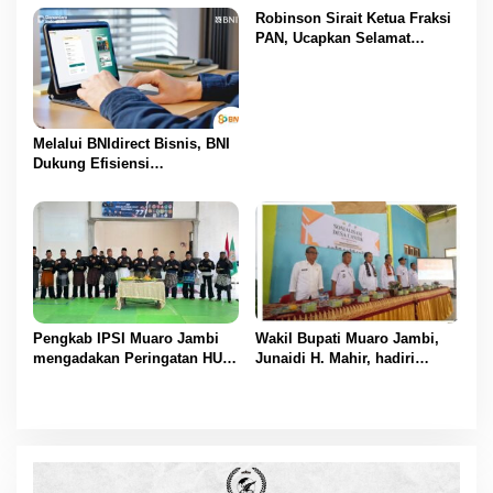
Masuk
Robinson Sirait Ketua Fraksi
PAN, Ucapkan Selamat
Kepada 1.553 PPPK yang
Telah Menerima SK
Pengangkatannya
Melalui BNIdirect Bisnis, BNI
Dukung Efisiensi
Pengelolaan Keuangan
UMKM
Pengkab IPSI Muaro Jambi
Wakil Bupati Muaro Jambi,
mengadakan Peringatan HUT
Junaidi H. Mahir, hadiri
IPSI ke 77
Pencanangan Desa Cinta
Statistik (Desa Cantik) Tahun
2025