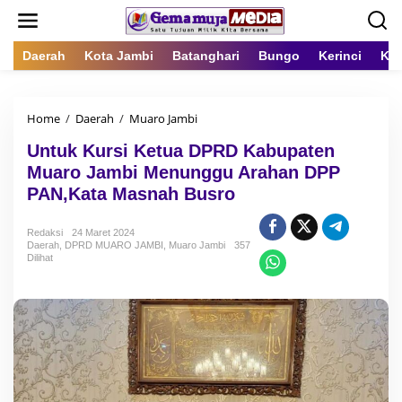
L
e
w
a
Daerah
Kota Jambi
Batanghari
Bungo
Kerinci
Kot
t
i
k
Home
/
Daerah
/
Muaro Jambi
U
e
n
k
Untuk Kursi Ketua DPRD Kabupaten
t
o
u
n
Muaro Jambi Menunggu Arahan DPP
k
t
PAN,Kata Masnah Busro
K
e
u
n
r
Redaksi
24 Maret 2024
Daerah
,
DPRD MUARO JAMBI
,
Muaro Jambi
s
357
Dilihat
i
K
e
t
u
a
D
P
R