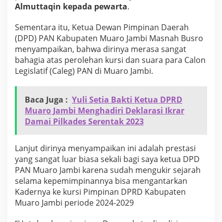
Almuttaqin kepada pewarta
.
h
B
u
Sementara itu, Ketua Dewan Pimpinan Daerah
s
(DPD) PAN Kabupaten Muaro Jambi Masnah Busro
r
menyampaikan, bahwa dirinya merasa sangat
o
bahagia atas perolehan kursi dan suara para Calon
Legislatif (Caleg) PAN di Muaro Jambi.
Baca Juga :
Yuli Setia Bakti Ketua DPRD
Muaro Jambi Menghadiri Deklarasi Ikrar
Damai Pilkades Serentak 2023
Lanjut dirinya menyampaikan ini adalah prestasi
yang sangat luar biasa sekali bagi saya ketua DPD
PAN Muaro Jambi karena sudah mengukir sejarah
selama kepemimpinannya bisa mengantarkan
Kadernya ke kursi Pimpinan DPRD Kabupaten
Muaro Jambi periode 2024-2029