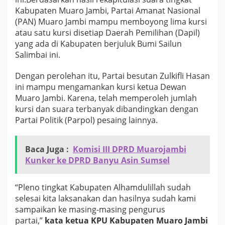
g
Kabupaten Muaro Jambi, Partai Amanat Nasional
g
(PAN) Muaro Jambi mampu memboyong lima kursi
u
atau satu kursi disetiap Daerah Pemilihan (Dapil)
A
r
yang ada di Kabupaten berjuluk Bumi Sailun
a
Salimbai ini.
h
a
Dengan perolehan itu, Partai besutan Zulkifli Hasan
n
ini mampu mengamankan kursi ketua Dewan
D
P
Muaro Jambi. Karena, telah memperoleh jumlah
P
kursi dan suara terbanyak dibandingkan dengan
P
Partai Politik (Parpol) pesaing lainnya.
A
N
,
Baca Juga :
Komisi III DPRD Muarojambi
K
a
Kunker ke DPRD Banyu Asin Sumsel
t
a
M
“Pleno tingkat Kabupaten Alhamdulillah sudah
a
selesai kita laksanakan dan hasilnya sudah kami
s
sampaikan ke masing-masing pengurus
n
partai,”
kata ketua KPU Kabupaten Muaro Jambi
a