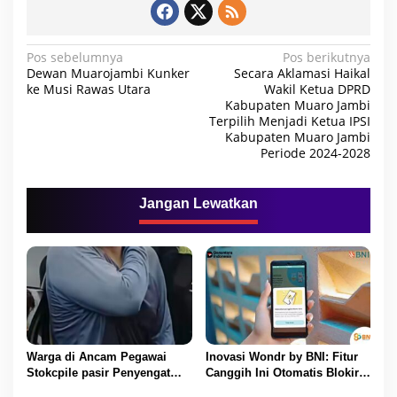
N
Pos sebelumnya
Pos berikutnya
Dewan Muarojambi Kunker
Secara Aklamasi Haikal
a
ke Musi Rawas Utara
Wakil Ketua DPRD
Kabupaten Muaro Jambi
v
Terpilih Menjadi Ketua IPSI
i
Kabupaten Muaro Jambi
Periode 2024-2028
g
a
Jangan Lewatkan
s
i
p
o
s
Warga di Ancam Pegawai
Inovasi Wondr by BNI: Fitur
Stokcpile pasir Penyengat
Canggih Ini Otomatis Blokir
Olak Dan Di pukuli
Transaksi Saat Ada Telepon