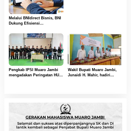
Telah Menerima SK
Pengangkatannya
Melalui BNIdirect Bisnis, BNI
Dukung Efisiensi
Pengelolaan Keuangan
UMKM
Pengkab IPSI Muaro Jambi
Wakil Bupati Muaro Jambi,
mengadakan Peringatan HUT
Junaidi H. Mahir, hadiri
IPSI ke 77
Pencanangan Desa Cinta
Statistik (Desa Cantik) Tahun
2025