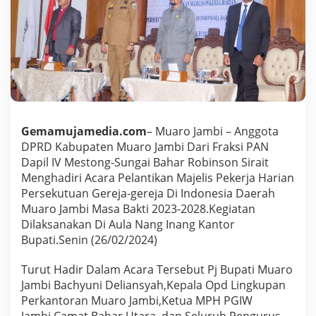
o
t
a
D
P
R
D
K
a
b
Gemamujamedia.com
– Muaro Jambi – Anggota
u
p
DPRD Kabupaten Muaro Jambi Dari Fraksi PAN
a
Dapil IV Mestong-Sungai Bahar Robinson Sirait
t
Menghadiri Acara Pelantikan Majelis Pekerja Harian
e
Persekutuan Gereja-gereja Di Indonesia Daerah
n
Muaro Jambi Masa Bakti 2023-2028.Kegiatan
M
u
Dilaksanakan Di Aula Nang Inang Kantor
a
Bupati.Senin (26/02/2024)
r
o
Turut Hadir Dalam Acara Tersebut Pj Bupati Muaro
J
Jambi Bachyuni Deliansyah,Kepala Opd Lingkupan
a
m
Perkantoran Muaro Jambi,Ketua MPH PGIW
b