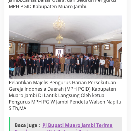
Jambi,Camat Bahar Utara, dan Seluruh Pengurus
i
MPH PGID Kabupaten Muaro Jambi.
M
e
n
g
h
a
d
i
r
i
P
e
l
a
n
Pelantikan Majelis Pengurus Harian Persekutuan
t
Gereja Indonesia Daerah (MPH PGID) Kabupaten
i
Muaro Jambi Di Lantik Langsung Oleh ketua
k
Pengurus MPH PGIW Jambi Pendeta Walsen Napitu
a
S.Th,MA
n
M
P
H
Baca Juga :
Pj Bupati Muaro Jambi Terima
P