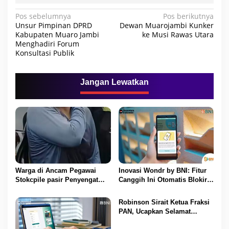
N
Pos sebelumnya
Pos berikutnya
Unsur Pimpinan DPRD
Dewan Muarojambi Kunker
a
Kabupaten Muaro Jambi
ke Musi Rawas Utara
Menghadiri Forum
v
Konsultasi Publik
i
g
Jangan Lewatkan
a
s
i
p
o
s
Warga di Ancam Pegawai
Inovasi Wondr by BNI: Fitur
Stokcpile pasir Penyengat
Canggih Ini Otomatis Blokir
Olak Dan Di pukuli
Transaksi Saat Ada Telepon
Masuk
Robinson Sirait Ketua Fraksi
PAN, Ucapkan Selamat
Kepada 1.553 PPPK yang