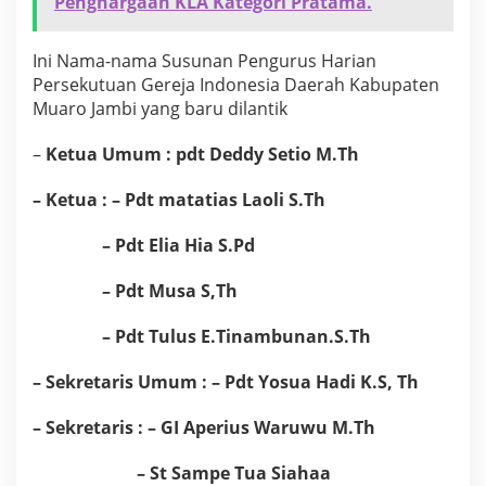
Penghargaan KLA Kategori Pratama.
G
I
D
Ini Nama-nama Susunan Pengurus Harian
K
Persekutuan Gereja Indonesia Daerah Kabupaten
a
Muaro Jambi yang baru dilantik
b
u
p
–
Ketua Umum : pdt Deddy Setio M.Th
a
t
– Ketua : – Pdt matatias Laoli S.Th
e
n
– Pdt Elia Hia S.Pd
M
u
a
– Pdt Musa S,Th
r
o
– Pdt Tulus E.Tinambunan.S.Th
J
a
– Sekretaris Umum : – Pdt Yosua Hadi K.S, Th
m
b
i
– Sekretaris : – GI Aperius Waruwu M.Th
– St Sampe Tua Siahaa