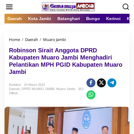
L
e
w
a
Daerah
Kota Jambi
Batanghari
Bungo
Kerinci
Kot
t
i
k
Home
/
Daerah
/
Muaro Jambi
R
e
o
k
Robinson Sirait Anggota DPRD
b
o
i
n
Kabupaten Muaro Jambi Menghadiri
n
t
Pelantikan MPH PGID Kabupaten Muaro
s
e
Jambi
o
n
n
S
Redaksi
24 Maret 2024
i
Daerah
,
DPRD MUARO JAMBI
,
Muaro Jambi
353
r
Dilihat
a
i
t
A
n
g
g