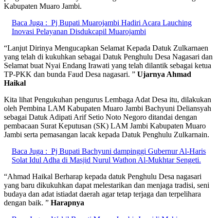
Kabupaten Muaro Jambi.
Baca Juga :
Pj Bupati Muarojambi Hadiri Acara Lauching
Inovasi Pelayanan Disdukcapil Muarojambi
“Lanjut Dirinya Mengucapkan Selamat Kepada Datuk Zulkarnaen
yang telah di kukuhkan sebagai Datuk Penghulu Desa Nagasari dan
Selamat buat Nyai Endang Irawati yang telah dilantik sebagai ketua
TP-PKK dan bunda Faud Desa nagasari. ”
Ujarnya Ahmad
Haikal
Kita lihat Pengukuhan pengurus Lembaga Adat Desa itu, dilakukan
oleh Pembina LAM Kabupaten Muaro Jambi Bachyuni Deliansyah
sebagai Datuk Adipati Arif Setio Noto Negoro ditandai dengan
pembacaan Surat Keputusan (SK) LAM Jambi Kabupaten Muaro
Jambi serta pemasangan lacak kepada Datuk Penghulu Zulkarnain.
Baca Juga :
Pj Bupati Bachyuni dampinggi Gubernur Al-Haris
Solat Idul Adha di Masjid Nurul Wathon Al-Mukhtar Sengeti.
“Ahmad Haikal Berharap kepada datuk Penghulu Desa nagasari
yang baru dikukuhkan dapat melestarikan dan menjaga tradisi, seni
budaya dan adat istiadat daerah agar tetap terjaga dan terpelihara
dengan baik. ”
Harapnya