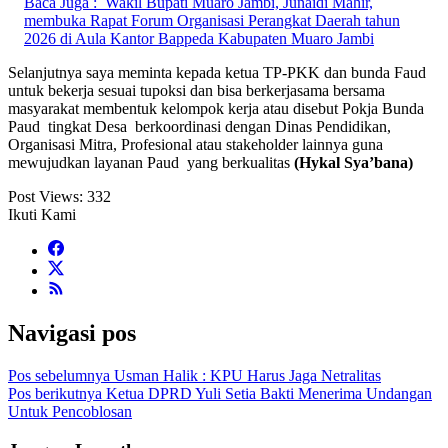
Baca Juga :
Wakil Bupati Muaro Jambi, Junaidi Mahir,
membuka Rapat Forum Organisasi Perangkat Daerah tahun
2026 di Aula Kantor Bappeda Kabupaten Muaro Jambi
Selanjutnya saya meminta kepada ketua TP-PKK dan bunda Faud
untuk bekerja sesuai tupoksi dan bisa berkerjasama bersama
masyarakat membentuk kelompok kerja atau disebut Pokja Bunda
Paud tingkat Desa berkoordinasi dengan Dinas Pendidikan,
Organisasi Mitra, Profesional atau stakeholder lainnya guna
mewujudkan layanan Paud yang berkualitas
(Hykal Sya’bana)
Post Views:
332
Ikuti Kami
Navigasi pos
Pos sebelumnya
Usman Halik : KPU Harus Jaga Netralitas
Pos berikutnya
Ketua DPRD Yuli Setia Bakti Menerima Undangan
Untuk Pencoblosan