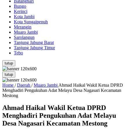
Batanghari
Bungo
Kerinci
Kota Jambi
Kota Sungaipenuh
Merangin
Muaro Jambi
Sarolangun
Tanjung Jabung Barat
Tanjung Jabung Timur
Tebo
tutup
tutup
Home
/
Daerah
/
Muaro Jambi
Ahmad Haikal Wakil Ketua DPRD
Menghadiri Pengukuhan Adat Melayu Desa Nagasari Kecamatan
Mestong
Ahmad Haikal Wakil Ketua DPRD
Menghadiri Pengukuhan Adat Melayu
Desa Nagasari Kecamatan Mestong