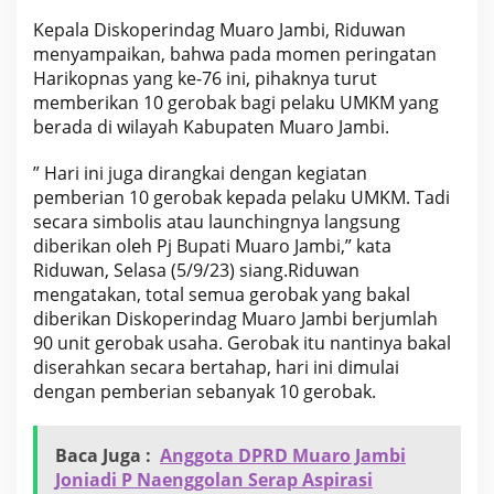
n
Kepala Diskoperindag Muaro Jambi, Riduwan
1
0
menyampaikan, bahwa pada momen peringatan
G
Harikopnas yang ke-76 ini, pihaknya turut
e
memberikan 10 gerobak bagi pelaku UMKM yang
r
berada di wilayah Kabupaten Muaro Jambi.
o
b
a
” Hari ini juga dirangkai dengan kegiatan
k
pemberian 10 gerobak kepada pelaku UMKM. Tadi
B
secara simbolis atau launchingnya langsung
a
diberikan oleh Pj Bupati Muaro Jambi,” kata
g
Riduwan, Selasa (5/9/23) siang.Riduwan
i
P
mengatakan, total semua gerobak yang bakal
e
diberikan Diskoperindag Muaro Jambi berjumlah
l
90 unit gerobak usaha. Gerobak itu nantinya bakal
a
diserahkan secara bertahap, hari ini dimulai
k
u
dengan pemberian sebanyak 10 gerobak.
U
M
K
Baca Juga :
Anggota DPRD Muaro Jambi
M
Joniadi P Naenggolan Serap Aspirasi