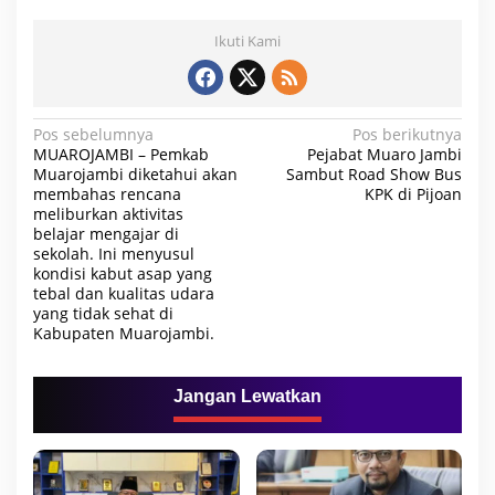
Ikuti Kami
N
Pos sebelumnya
Pos berikutnya
MUAROJAMBI – Pemkab
Pejabat Muaro Jambi
a
Muarojambi diketahui akan
Sambut Road Show Bus
membahas rencana
KPK di Pijoan
v
meliburkan aktivitas
i
belajar mengajar di
sekolah. Ini menyusul
g
kondisi kabut asap yang
a
tebal dan kualitas udara
yang tidak sehat di
s
Kabupaten Muarojambi.
i
p
Jangan Lewatkan
o
s