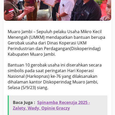
i
n
d
a
g
M
u
Muaro Jambi – Sepuluh pelaku Usaha Mikro Kecil
a
Menengah (UMKM) mendapatkan bantuan berupa
r
Gerobak usaha dari Dinas Koperasi UKM
o
Perindustrian dan Perdagangan(Diskoperindag)
J
a
Kabupaten Muaro Jambi.
m
b
Bantuan 10 gerobak usaha ini diserahkan secara
i
simbolis pada saat peringatan Hari Koperasi
B
Nasional (Harkopnas) ke-76 yang dilaksanakan
e
r
dihalaman kantor Diskoperindag Muaro Jambi,
i
Selasa (5/9/23) siang.
B
a
n
Baca Juga :
Spinamba Recenzja 2025 -
t
Zalety, Wady, Opinie Graczy
u
a