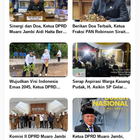
Sinergi dan Doa, Ketua DPRD
Berikan Doa Terbaik, Ketua
Muaro Jambi Aidi Hatta Beri
Fraksi PAN Robinson Sirait
Ucapan Ultah ke-54 untuk
Ucapkan Selamat HUT ke-54
BBS
untuk BBS
Wujudkan Visi Indonesia
Serap Aspirasi Warga Kasang
Emas 2045, Ketua DPRD
Pudak, H. Asikin SP Gelar
Muaro Jambi Dampingi
Reses Masa Sidang II di
Bupati dalam Aksi
Lorong Gotong Royong
Penanaman Pohon Serentak
Komisi II DPRD Muaro Jambi
Ketua DPRD Muaro Jambi,