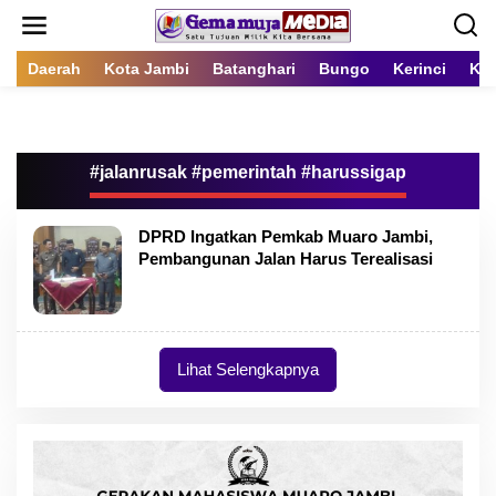
L
e
w
a
Daerah
Kota Jambi
Batanghari
Bungo
Kerinci
Kot
t
i
k
e
k
#jalanrusak #pemerintah #harussigap
o
n
t
DPRD Ingatkan Pemkab Muaro Jambi,
e
Pembangunan Jalan Harus Terealisasi
n
Lihat Selengkapnya