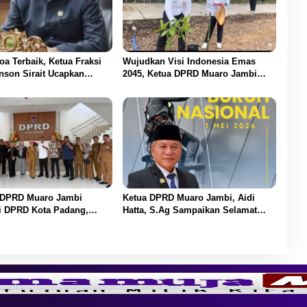
oa Terbaik, Ketua Fraksi
Wujudkan Visi Indonesia Emas
nson Sirait Ucapkan
2045, Ketua DPRD Muaro Jambi
HUT ke-54 untuk BBS
Dampingi Bupati dalam Aksi
Penanaman Pohon Serentak
I DPRD Muaro Jambi
Ketua DPRD Muaro Jambi, Aidi
 DPRD Kota Padang,
Hatta, S.Ag Sampaikan Selamat
oordinasi Sektor Ekonomi
Hari Buruh Harapan bagi
ngan
Kesejahteraan Pekerja