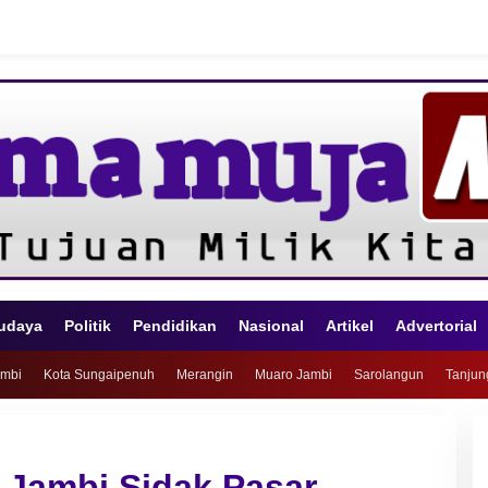
udaya
Politik
Pendidikan
Nasional
Artikel
Advertorial
ambi
Kota Sungaipenuh
Merangin
Muaro Jambi
Sarolangun
Tanjun
 Jambi Sidak Pasar