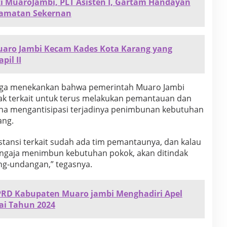
ti MuaroJambi, PLT Asisten I, Gartam Handayan
amatan Sekernan
aro Jambi Kecam Kades Kota Karang yang
il II
 juga menekankan bahwa pemerintah Muaro Jambi
ak terkait untuk terus melakukan pemantauan dan
una mengantisipasi terjadinya penimbunan kebutuhan
ang.
instansi terkait sudah ada tim pemantaunya, dan kalau
ngaja menimbun kebutuhan pokok, akan ditindak
ng-undangan,” tegasnya.
PRD Kabupaten Muaro jambi Menghadiri Apel
jai Tahun 2024