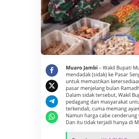
d
i
a
a
n
B
a
h
a
n
P
o
Muaro Jambi
– Wakil Bupati Mu
k
mendadak (sidak) ke Pasar Seng
o
untuk memastikan ketersediaa
k
pasar menjelang bulan Ramadha
j
e
Dalam sidak tersebut, Wakil Bu
l
pedagang dan masyarakat untu
a
terkendali, cuma memang ayam
n
Namun harga cabe cenderung tu
g
Dan itu tidak terjadi hanya di 
R
a
m
a