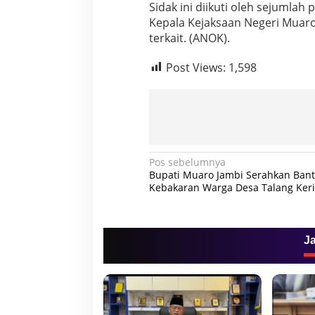
Sidak ini diikuti oleh sejumla
Kepala Kejaksaan Negeri Muaro
terkait. (ANOK).
Post Views:
1,598
N
Pos sebelumnya
Bupati Muaro Jambi Serahkan Ban
a
Kebakaran Warga Desa Talang Keri
v
i
g
J
a
s
i