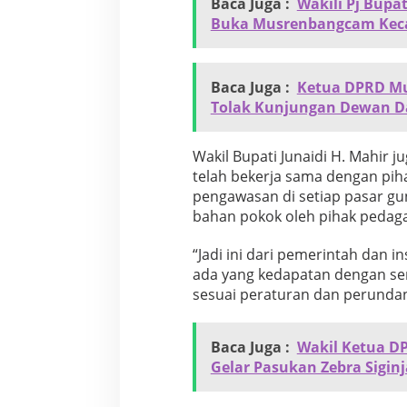
Baca Juga :
Wakili Pj Bupa
d
Buka Musrenbangcam Kec
a
n
Baca Juga :
Ketua DPRD Mu
Tolak Kunjungan Dewan Dap
Wakil Bupati Junaidi H. Mahir
telah bekerja sama dengan pih
pengawasan di setiap pasar g
bahan pokok oleh pihak pedag
“Jadi ini dari pemerintah dan 
ada yang kedapatan dengan se
sesuai peraturan dan perunda
Baca Juga :
Wakil Ketua D
Gelar Pasukan Zebra Sigin