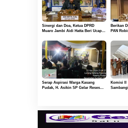
p
o
s
Sinergi dan Doa, Ketua DPRD
Berikan D
Muaro Jambi Aidi Hatta Beri Ucapan
PAN Robi
Ultah ke-54 untuk BBS
Selamat 
Serap Aspirasi Warga Kasang
Komisi I
Pudak, H. Asikin SP Gelar Reses
Sambangi
Masa Sidang II di Lorong Gotong
Perkuat K
Royong
dan Keua