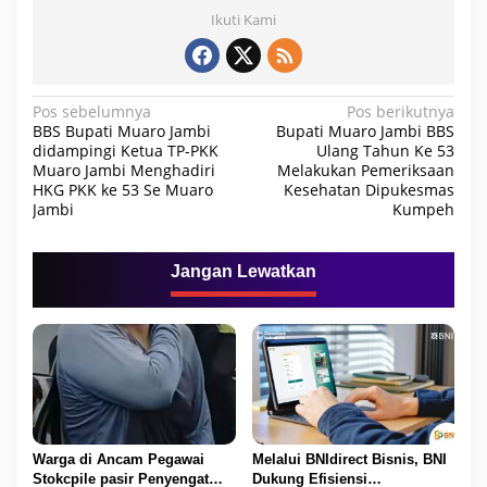
s
Ikuti Kami
i
J
a
m
b
N
Pos sebelumnya
Pos berikutnya
i
BBS Bupati Muaro Jambi
Bupati Muaro Jambi BBS
a
didampingi Ketua TP-PKK
Ulang Tahun Ke 53
Muaro Jambi Menghadiri
Melakukan Pemeriksaan
v
HKG PKK ke 53 Se Muaro
Kesehatan Dipukesmas
i
Jambi
Kumpeh
g
a
Jangan Lewatkan
s
i
p
o
s
Warga di Ancam Pegawai
Melalui BNIdirect Bisnis, BNI
Stokcpile pasir Penyengat
Dukung Efisiensi