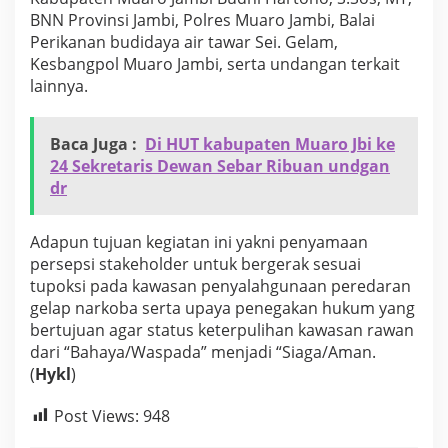
a
BNN Provinsi Jambi, Polres Muaro Jambi, Balai
p
Perikanan budidaya air tawar Sei. Gelam,
a
Kesbangpol Muaro Jambi, serta undangan terkait
t
K
lainnya.
e
r
j
Baca Juga :
Di HUT kabupaten Muaro Jbi ke
a
24 Sekretaris Dewan Sebar Ribuan undgan
B
dr
e
r
s
Adapun tujuan kegiatan ini yakni penyamaan
a
persepsi stakeholder untuk bergerak sesuai
m
a
tupoksi pada kawasan penyalahgunaan peredaran
B
gelap narkoba serta upaya penegakan hukum yang
N
bertujuan agar status keterpulihan kawasan rawan
N
dari “Bahaya/Waspada” menjadi “Siaga/Aman.
P
r
(
Hykl
)
o
v
Post Views:
948
i
n