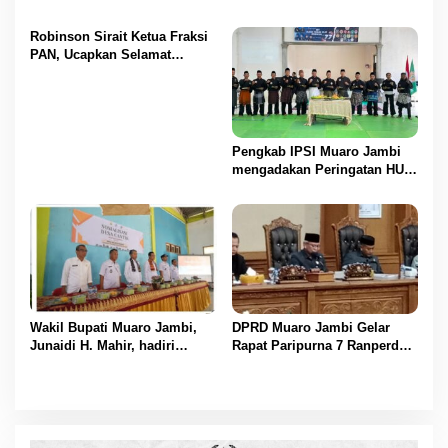
Olak Dan Di pukuli
Pengelolaan Keuangan
UMKM
Robinson Sirait Ketua Fraksi
PAN, Ucapkan Selamat
Kepada 1.553 PPPK yang
Telah Menerima SK
Pengangkatannya
Pengkab IPSI Muaro Jambi
mengadakan Peringatan HUT
IPSI ke 77
Wakil Bupati Muaro Jambi,
DPRD Muaro Jambi Gelar
Junaidi H. Mahir, hadiri
Rapat Paripurna 7 Ranperda
Pencanangan Desa Cinta
Muaro Jambi Tahun 2025
Statistik (Desa Cantik) Tahun
Disetujui
2025