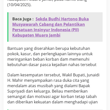
h
(10/04/2025).
k
a
n
Baca Juga :
Sekda Budhi Hartono Buka
B
Musyawarah Cabang dan Pelantikan
a
n
Persatuan Insinyur Indonesia (PII)
t
Kabupaten Muaro Jambi
u
a
n
Bantuan yang diserahkan berupa kebutuhan
K
pokok, kasur, dan perlengkapan lainnya untuk
o
meringankan beban korban dam memenuhi
r
kebutuhan dasar pasca kejadian nahas tersebut
b
a
n
Dalam kesempatan tersebut, Wakil Bupati, Junaidi
K
H. Mahir menyampaikan rasa duka cita yang
e
mendalam atas musibah yang dialami Bapak
b
Supriyadi dan keluarga. Beliau memberikan
a
k
semangat dan motivasi agar korban tetap tabah
a
dan diberikan kekuatan dalam menghadapi ujian
r
a