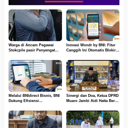
i
p
o
s
Warga di Ancam Pegawai
Inovasi Wondr by BNI: Fitur
Stokcpile pasir Penyengat
Canggih Ini Otomatis Blokir
Olak Dan Di pukuli
Transaksi Saat Ada Telepon
Masuk
Melalui BNIdirect Bisnis, BNI
Sinergi dan Doa, Ketua DPRD
Dukung Efisiensi
Muaro Jambi Aidi Hatta Beri
Pengelolaan Keuangan
Ucapan Ultah ke-54 untuk
UMKM
BBS