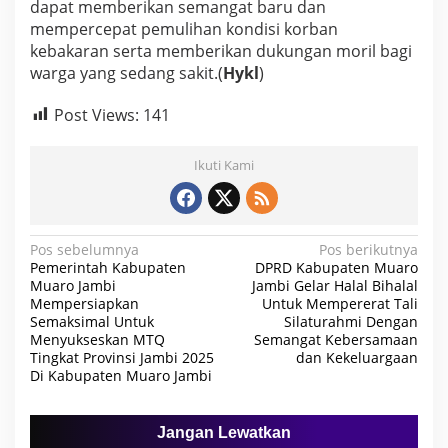
dapat memberikan semangat baru dan
mempercepat pemulihan kondisi korban
kebakaran serta memberikan dukungan moril bagi
warga yang sedang sakit.(
Hykl
)
Post Views:
141
Ikuti Kami
N
Pos sebelumnya
Pos berikutnya
Pemerintah Kabupaten
DPRD Kabupaten Muaro
a
Muaro Jambi
Jambi Gelar Halal Bihalal
Mempersiapkan
Untuk Mempererat Tali
v
Semaksimal Untuk
Silaturahmi Dengan
i
Menyukseskan MTQ
Semangat Kebersamaan
Tingkat Provinsi Jambi 2025
dan Kekeluargaan
g
Di Kabupaten Muaro Jambi
a
s
Jangan Lewatkan