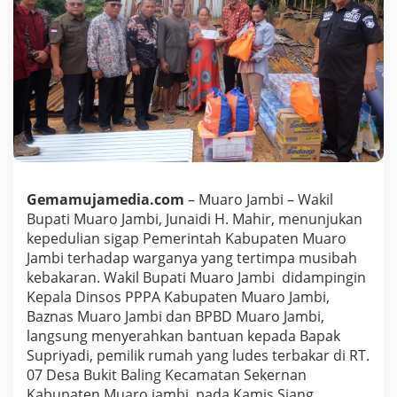
m
b
i
J
u
n
a
i
d
i
.
H
Gemamujamedia.com
– Muaro Jambi – Wakil
.
M
Bupati Muaro Jambi, Junaidi H. Mahir, menunjukan
a
kepedulian sigap Pemerintah Kabupaten Muaro
h
Jambi terhadap warganya yang tertimpa musibah
i
kebakaran. Wakil Bupati Muaro Jambi didampingin
r
M
Kepala Dinsos PPPA Kabupaten Muaro Jambi,
e
Baznas Muaro Jambi dan BPBD Muaro Jambi,
n
langsung menyerahkan bantuan kepada Bapak
y
Supriyadi, pemilik rumah yang ludes terbakar di RT.
e
07 Desa Bukit Baling Kecamatan Sekernan
r
a
Kabupaten Muaro jambi, pada Kamis Siang