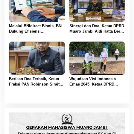
Melalui BNIdirect Bisnis, BNI
Sinergi dan Doa, Ketua DPRD
Dukung Efisiensi
Muaro Jambi Aidi Hatta Beri
Pengelolaan Keuangan
Ucapan Ultah ke-54 untuk
UMKM
BBS
Berikan Doa Terbaik, Ketua
Wujudkan Visi Indonesia
Fraksi PAN Robinson Sirait
Emas 2045, Ketua DPRD
Ucapkan Selamat HUT ke-54
Muaro Jambi Dampingi
untuk BBS
Bupati dalam Aksi
Penanaman Pohon Serentak