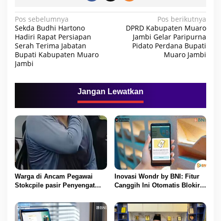
N
Pos sebelumnya
Pos berikutnya
Sekda Budhi Hartono
DPRD Kabupaten Muaro
a
Hadiri Rapat Persiapan
Jambi Gelar Paripurna
Serah Terima Jabatan
Pidato Perdana Bupati
v
Bupati Kabupaten Muaro
Muaro Jambi
i
Jambi
g
a
Jangan Lewatkan
s
i
p
o
s
Warga di Ancam Pegawai
Inovasi Wondr by BNI: Fitur
Stokcpile pasir Penyengat
Canggih Ini Otomatis Blokir
Olak Dan Di pukuli
Transaksi Saat Ada Telepon
Masuk