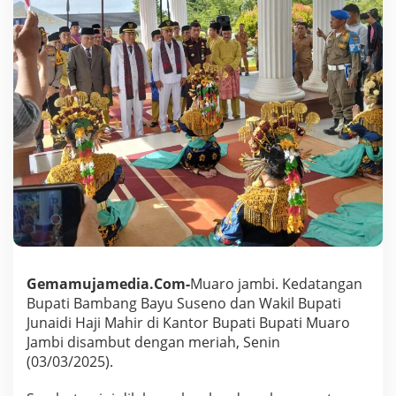
s
e
r
t
a
W
a
k
i
l
D
i
s
a
m
b
u
t
Gemamujamedia.Com-
Muaro jambi. Kedatangan
T
Bupati Bambang Bayu Suseno dan Wakil Bupati
a
Junaidi Haji Mahir di Kantor Bupati Bupati Muaro
r
Jambi disambut dengan meriah, Senin
i
S
(03/03/2025).
e
k