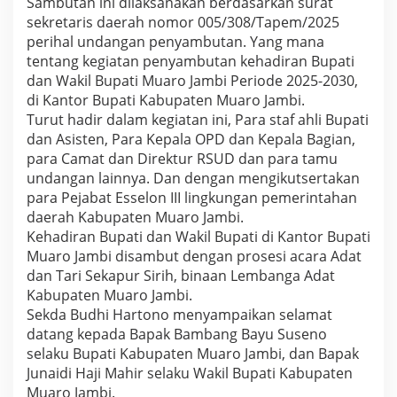
Sambutan ini dilaksanakan berdasarkan surat
a
sekretaris daerah nomor 005/308/Tapem/2025
p
perihal undangan penyambutan. Yang mana
u
r
tentang kegiatan penyambutan kehadiran Bupati
S
dan Wakil Bupati Muaro Jambi Periode 2025-2030,
i
di Kantor Bupati Kabupaten Muaro Jambi.
r
Turut hadir dalam kegiatan ini, Para staf ahli Bupati
i
h
dan Asisten, Para Kepala OPD dan Kepala Bagian,
para Camat dan Direktur RSUD dan para tamu
undangan lainnya. Dan dengan mengikutsertakan
para Pejabat Esselon III lingkungan pemerintahan
daerah Kabupaten Muaro Jambi.
Kehadiran Bupati dan Wakil Bupati di Kantor Bupati
Muaro Jambi disambut dengan prosesi acara Adat
dan Tari Sekapur Sirih, binaan Lembanga Adat
Kabupaten Muaro Jambi.
Sekda Budhi Hartono menyampaikan selamat
datang kepada Bapak Bambang Bayu Suseno
selaku Bupati Kabupaten Muaro Jambi, dan Bapak
Junaidi Haji Mahir selaku Wakil Bupati Kabupaten
Muaro Jambi.