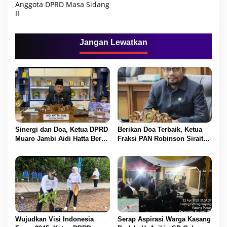
Anggota DPRD Masa Sidang
i
II
g
a
Jangan Lewatkan
s
i
p
o
s
Sinergi dan Doa, Ketua DPRD
Berikan Doa Terbaik, Ketua
Muaro Jambi Aidi Hatta Beri
Fraksi PAN Robinson Sirait
Ucapan Ultah ke-54 untuk
Ucapkan Selamat HUT ke-54
BBS
untuk BBS
Wujudkan Visi Indonesia
Serap Aspirasi Warga Kasang