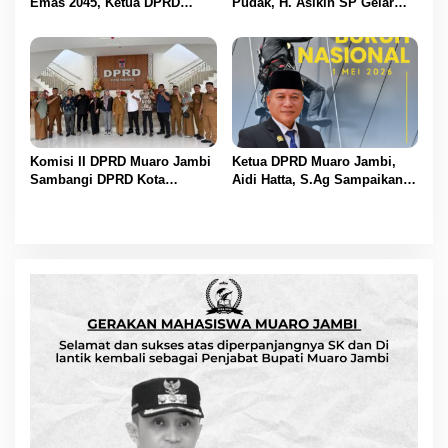
Emas 2045, Ketua DPRD
Pudak, H. Asikin SP Gelar
Muaro Jambi Dampingi
Reses Masa Sidang II di
Bupati dalam Aksi
Lorong Gotong Royong
Penanaman Pohon Serentak
Komisi II DPRD Muaro Jambi
Ketua DPRD Muaro Jambi,
Sambangi DPRD Kota
Aidi Hatta, S.Ag Sampaikan
Padang, Perkuat Koordinasi
Selamat Hari Buruh Harapan
Sektor Ekonomi dan
bagi Kesejahteraan Pekerja
Keuangan