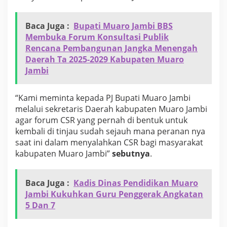
n
j
a
Baca Juga :
Bupati Muaro Jambi BBS
u
Membuka Forum Konsultasi Publik
F
Rencana Pembangunan Jangka Menengah
o
Daerah Ta 2025-2029 Kabupaten Muaro
r
Jambi
u
m
C
“Kami meminta kepada PJ Bupati Muaro Jambi
S
R
melalui sekretaris Daerah kabupaten Muaro Jambi
agar forum CSR yang pernah di bentuk untuk
kembali di tinjau sudah sejauh mana peranan nya
saat ini dalam menyalahkan CSR bagi masyarakat
kabupaten Muaro Jambi”
sebutnya
.
Baca Juga :
Kadis Dinas Pendidikan Muaro
Jambi Kukuhkan Guru Penggerak Angkatan
5 Dan 7