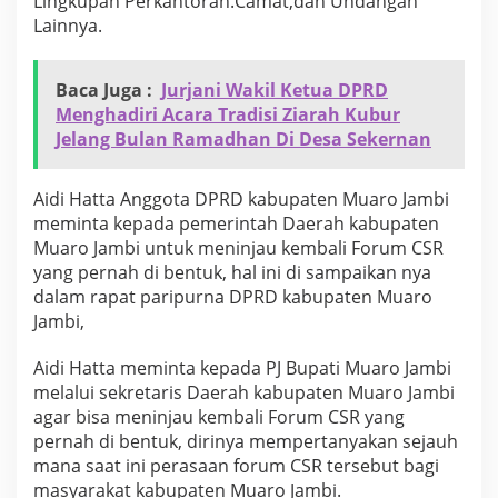
Lingkupan Perkantoran.Camat,dan Undangan
i
Lainnya.
n
t
a
Baca Juga :
Jurjani Wakil Ketua DPRD
K
e
Menghadiri Acara Tradisi Ziarah Kubur
p
Jelang Bulan Ramadhan Di Desa Sekernan
a
d
a
Aidi Hatta Anggota DPRD kabupaten Muaro Jambi
P
meminta kepada pemerintah Daerah kabupaten
j
Muaro Jambi untuk meninjau kembali Forum CSR
B
yang pernah di bentuk, hal ini di sampaikan nya
u
p
dalam rapat paripurna DPRD kabupaten Muaro
a
Jambi,
t
i
Aidi Hatta meminta kepada PJ Bupati Muaro Jambi
U
melalui sekretaris Daerah kabupaten Muaro Jambi
n
t
agar bisa meninjau kembali Forum CSR yang
u
pernah di bentuk, dirinya mempertanyakan sejauh
k
mana saat ini perasaan forum CSR tersebut bagi
T
masyarakat kabupaten Muaro Jambi.
i