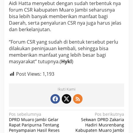
Aidi Hatta menyebut dengan sudah terbentuk nya
forum CSR kabupaten Muaro Jambi seharusnya
bisa lebih banyak memberikan manfaat bagi
Daerah, serta penyaluran CSR nya juga harus jelas
dan berkelanjutan.
“Forum CSR yang sudah di bentuk tersebut perlu
dilakukan peninjauan kembali, sehingga bisa
memberikan manfaat yang lebih besar bagi
masyarakat” tutupnya.(
Hykl
)
Post Views:
1,193
Ikuti Kami
N
Pos sebelumnya
Pos berikutnya
DPRD Muaro Jambi Gelar
Sekwan DPRD Zakaria
a
Rapat Paripurna Tentang
Hadiri Musrenbang
Penyampaian Hasil Reses
Kabupaten Muaro Jambi
v