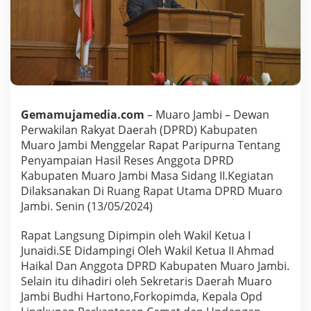
s
i
P
A
N
P
e
m
i
Gemamujamedia.com
– Muaro Jambi – Dewan
l
Perwakilan Rakyat Daerah (DPRD) Kabupaten
i
h
Muaro Jambi Menggelar Rapat Paripurna Tentang
a
Penyampaian Hasil Reses Anggota DPRD
n
Kabupaten Muaro Jambi Masa Sidang II.Kegiatan
D
Dilaksanakan Di Ruang Rapat Utama DPRD Muaro
a
Jambi. Senin (13/05/2024)
p
i
l
Rapat Langsung Dipimpin oleh Wakil Ketua I
I
Junaidi.SE Didampingi Oleh Wakil Ketua II Ahmad
I
Haikal Dan Anggota DPRD Kabupaten Muaro Jambi.
I
Selain itu dihadiri oleh Sekretaris Daerah Muaro
M
e
Jambi Budhi Hartono,Forkopimda, Kepala Opd
m