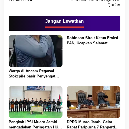
v
Qur’an
i
g
Jangan Lewatkan
a
s
Robinson Sirait Ketua Fraksi
i
PAN, Ucapkan Selamat
p
Kepada 1.553 PPPK yang
Telah Menerima SK
o
Pengangkatannya
s
Warga di Ancam Pegawai
Stokcpile pasir Penyengat
Olak Dan Di pukuli
Pengkab IPSI Muaro Jambi
DPRD Muaro Jambi Gelar
mengadakan Peringatan HUT
Rapat Paripurna 7 Ranperda