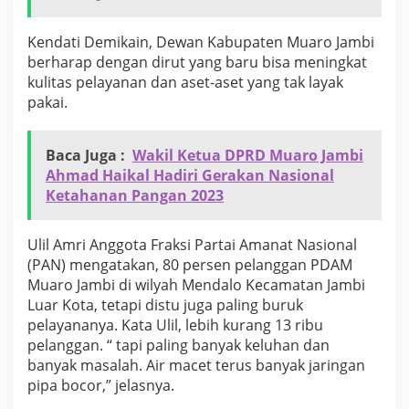
a
s
Kendati Demikain, Dewan Kabupaten Muaro Jambi
P
e
berharap dengan dirut yang baru bisa meningkat
l
kulitas pelayanan dan aset-aset yang tak layak
a
pakai.
y
a
n
Baca Juga :
Wakil Ketua DPRD Muaro Jambi
a
Ahmad Haikal Hadiri Gerakan Nasional
n
Ketahanan Pangan 2023
Ulil Amri Anggota Fraksi Partai Amanat Nasional
(PAN) mengatakan, 80 persen pelanggan PDAM
Muaro Jambi di wilyah Mendalo Kecamatan Jambi
Luar Kota, tetapi distu juga paling buruk
pelayananya. Kata Ulil, lebih kurang 13 ribu
pelanggan. “ tapi paling banyak keluhan dan
banyak masalah. Air macet terus banyak jaringan
pipa bocor,” jelasnya.