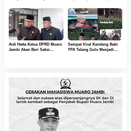
IPSI ke 77
Muaro Jambi Tahun 2025
Disetujui
Aidi Hatta Ketua DPRD Muaro
Sempat Viral Kandang Babi
Jambi Akan Beri Saksi
TPA Talang Gulo Menjadi
Kepada Perusahaan yang
Tempat Wisata Dadakan parah
Melanggar Aturan
OPD