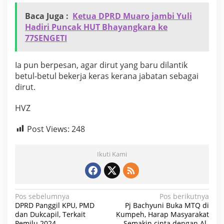
Baca Juga :
Ketua DPRD Muaro jambi Yuli
Hadiri Puncak HUT Bhayangkara ke
77SENGETI
Ia pun berpesan, agar dirut yang baru dilantik
betul-betul bekerja keras kerana jabatan sebagai
dirut.
HVZ
Post Views:
248
Ikuti Kami
N
Pos sebelumnya
Pos berikutnya
DPRD Panggil KPU, PMD
Pj Bachyuni Buka MTQ di
a
dan Dukcapil, Terkait
Kumpeh, Harap Masyarakat
Pemilu 2024
Semakin cinta dengan Al-