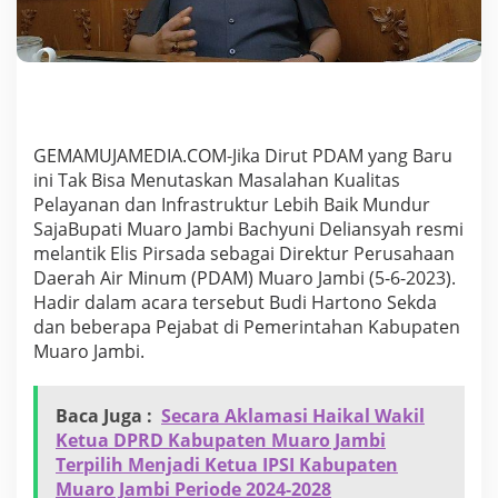
M
y
a
n
g
B
a
r
GEMAMUJAMEDIA.COM-Jika Dirut PDAM yang Baru
u
ini Tak Bisa Menutaskan Masalahan Kualitas
T
Pelayanan dan Infrastruktur Lebih Baik Mundur
i
SajaBupati Muaro Jambi Bachyuni Deliansyah resmi
n
g
melantik Elis Pirsada sebagai Direktur Perusahaan
k
Daerah Air Minum (PDAM) Muaro Jambi (5-6-2023).
a
Hadir dalam acara tersebut Budi Hartono Sekda
t
dan beberapa Pejabat di Pemerintahan Kabupaten
k
Muaro Jambi.
a
n
K
u
Baca Juga :
Secara Aklamasi Haikal Wakil
a
Ketua DPRD Kabupaten Muaro Jambi
l
Terpilih Menjadi Ketua IPSI Kabupaten
i
Muaro Jambi Periode 2024-2028
t