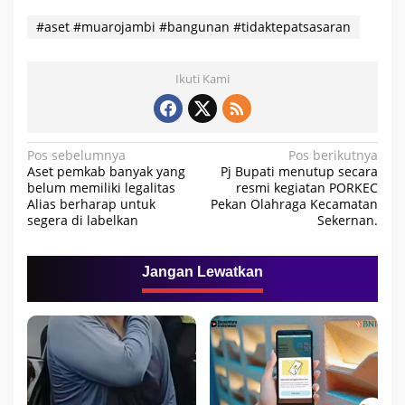
#aset #muarojambi #bangunan #tidaktepatsasaran
Ikuti Kami
N
Pos sebelumnya
Pos berikutnya
Aset pemkab banyak yang
Pj Bupati menutup secara
a
belum memiliki legalitas
resmi kegiatan PORKEC
Alias berharap untuk
Pekan Olahraga Kecamatan
v
segera di labelkan
Sekernan.
i
g
Jangan Lewatkan
a
s
i
p
o