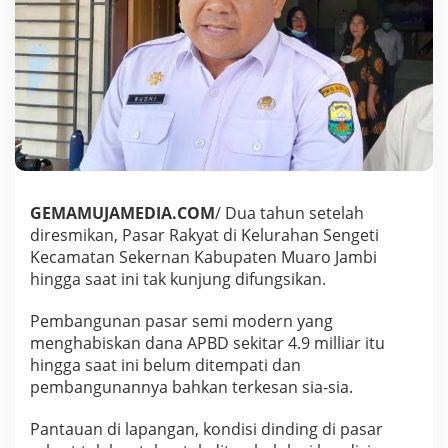
t
e
r
b
e
n
g
k
a
l
a
i
GEMAMUJAMEDIA.COM
/ Dua tahun setelah
d
diresmikan, Pasar Rakyat di Kelurahan Sengeti
a
Kecamatan Sekernan Kabupaten Muaro Jambi
n
hingga saat ini tak kunjung difungsikan.
t
i
d
Pembangunan pasar semi modern yang
a
menghabiskan dana APBD sekitar 4.9 milliar itu
k
hingga saat ini belum ditempati dan
d
pembangunannya bahkan terkesan sia-sia.
i
f
u
Pantauan di lapangan, kondisi dinding di pasar
n