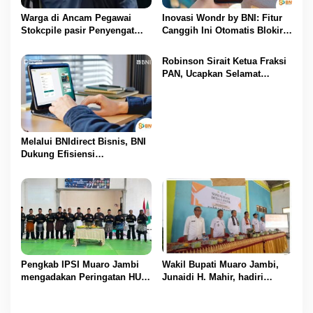
s
Warga di Ancam Pegawai
Inovasi Wondr by BNI: Fitur
Stokcpile pasir Penyengat
Canggih Ini Otomatis Blokir
Olak Dan Di pukuli
Transaksi Saat Ada Telepon
Masuk
Robinson Sirait Ketua Fraksi
PAN, Ucapkan Selamat
Kepada 1.553 PPPK yang
Telah Menerima SK
Pengangkatannya
Melalui BNIdirect Bisnis, BNI
Dukung Efisiensi
Pengelolaan Keuangan
UMKM
Pengkab IPSI Muaro Jambi
Wakil Bupati Muaro Jambi,
mengadakan Peringatan HUT
Junaidi H. Mahir, hadiri
IPSI ke 77
Pencanangan Desa Cinta
Statistik (Desa Cantik) Tahun