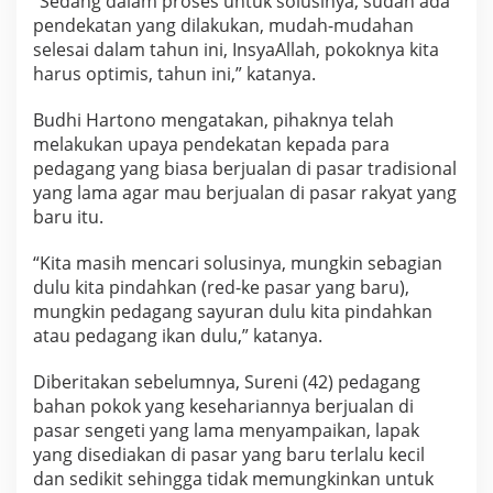
“Sedang dalam proses untuk solusinya, sudah ada
a
pendekatan yang dilakukan, mudah-mudahan
f
selesai dalam tahun ini, InsyaAllah, pokoknya kita
o
harus optimis, tahun ini,” katanya.
n
j
e
Budhi Hartono mengatakan, pihaknya telah
b
melakukan upaya pendekatan kepada para
o
pedagang yang biasa berjualan di pasar tradisional
l
yang lama agar mau berjualan di pasar rakyat yang
baru itu.
“Kita masih mencari solusinya, mungkin sebagian
dulu kita pindahkan (red-ke pasar yang baru),
mungkin pedagang sayuran dulu kita pindahkan
atau pedagang ikan dulu,” katanya.
Diberitakan sebelumnya, Sureni (42) pedagang
bahan pokok yang kesehariannya berjualan di
pasar sengeti yang lama menyampaikan, lapak
yang disediakan di pasar yang baru terlalu kecil
dan sedikit sehingga tidak memungkinkan untuk