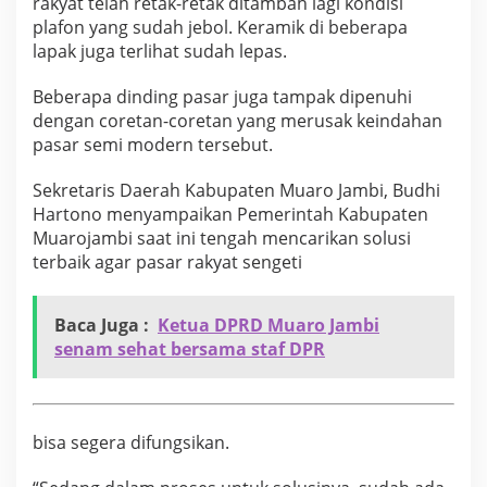
rakyat telah retak-retak ditambah lagi kondisi
g
plafon yang sudah jebol. Keramik di beberapa
s
lapak juga terlihat sudah lepas.
i
k
a
Beberapa dinding pasar juga tampak dipenuhi
n
dengan coretan-coretan yang merusak keindahan
d
pasar semi modern tersebut.
i
n
d
Sekretaris Daerah Kabupaten Muaro Jambi, Budhi
i
Hartono menyampaikan Pemerintah Kabupaten
n
Muarojambi saat ini tengah mencarikan solusi
g
terbaik agar pasar rakyat sengeti
r
e
t
Baca Juga :
Ketua DPRD Muaro Jambi
a
k
senam sehat bersama staf DPR
s
e
r
t
bisa segera difungsikan.
a
p
l