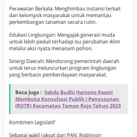
i
Perawatan Berkala: Menghimbau instansi terkait
n
dan kelompok masyarakat untuk memantau
g
k
perkembangan tanaman secara rutin.
u
n
Edukasi Lingkungan: Mengajak generasi muda
g
untuk lebih peduli terhadap isu perubahan iklim
a
melalui aksi nyata menanam pohon.
n
Sinergi Daerah: Mendorong pemerintah daerah
untuk terus meluncurkan program lingkungan
yang berbasis pemberdayaan masyarakat.
Baca Juga :
Sekda Budhi Hartono Resmi
Membuka Konsultasi Publik I Penyusunan
(RDTR) Kecamatan Taman Rajo Tahun 2023
Komitmen Legislatif
Sebagai wakil rakyat dari PAN, Robinson