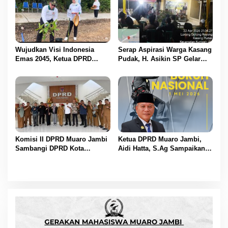
Wujudkan Visi Indonesia
Serap Aspirasi Warga Kasang
Emas 2045, Ketua DPRD
Pudak, H. Asikin SP Gelar
Muaro Jambi Dampingi
Reses Masa Sidang II di
Bupati dalam Aksi
Lorong Gotong Royong
Penanaman Pohon Serentak
Komisi II DPRD Muaro Jambi
Ketua DPRD Muaro Jambi,
Sambangi DPRD Kota
Aidi Hatta, S.Ag Sampaikan
Padang, Perkuat Koordinasi
Selamat Hari Buruh Harapan
Sektor Ekonomi dan
bagi Kesejahteraan Pekerja
Keuangan