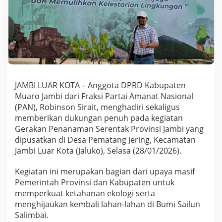
e
n
t
a
k
d
i
P
e
JAMBI LUAR KOTA – Anggota DPRD Kabupaten
m
a
Muaro Jambi dari Fraksi Partai Amanat Nasional
t
(PAN), Robinson Sirait, menghadiri sekaligus
a
memberikan dukungan penuh pada kegiatan
n
Gerakan Penanaman Serentak Provinsi Jambi yang
g
J
dipusatkan di Desa Pematang Jering, Kecamatan
e
Jambi Luar Kota (Jaluko), Selasa (28/01/2026).
r
i
Kegiatan ini merupakan bagian dari upaya masif
n
Pemerintah Provinsi dan Kabupaten untuk
g
,
memperkuat ketahanan ekologi serta
R
menghijaukan kembali lahan-lahan di Bumi Sailun
o
Salimbai.
b