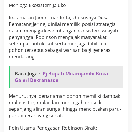
g
Menjaga Ekosistem Jaluko
n
y
Kecamatan Jambi Luar Kota, khususnya Desa
a
Pematang Jering, dinilai memiliki posisi strategis
K
dalam menjaga keseimbangan ekosistem wilayah
e
b
penyangga. Robinson mengajak masyarakat
e
setempat untuk ikut serta menjaga bibit-bibit
r
pohon tersebut sebagai warisan bagi generasi
l
mendatang.
a
n
j
u
Baca Juga :
Pj Bupati Muarojambi Buka
t
Galeri Dekranasda
a
n
P
Menurutnya, penanaman pohon memiliki dampak
r
multisektor, mulai dari mencegah erosi di
o
sepanjang aliran sungai hingga menciptakan paru-
g
paru daerah yang sehat.
r
a
m
Poin Utama Penegasan Robinson Sirait:
L