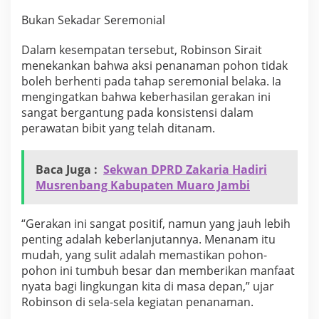
i
Bukan Sekadar Seremonial
n
s
o
Dalam kesempatan tersebut, Robinson Sirait
n
menekankan bahwa aksi penanaman pohon tidak
S
boleh berhenti pada tahap seremonial belaka. Ia
i
mengingatkan bahwa keberhasilan gerakan ini
r
a
sangat bergantung pada konsistensi dalam
i
perawatan bibit yang telah ditanam.
t
T
e
Baca Juga :
Sekwan DPRD Zakaria Hadiri
g
Musrenbang Kabupaten Muaro Jambi
a
s
k
“Gerakan ini sangat positif, namun yang jauh lebih
a
penting adalah keberlanjutannya. Menanam itu
n
P
mudah, yang sulit adalah memastikan pohon-
e
pohon ini tumbuh besar dan memberikan manfaat
n
nyata bagi lingkungan kita di masa depan,” ujar
t
Robinson di sela-sela kegiatan penanaman.
i
n