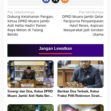
N
Pos sebelumnya
Pos berikutnya
Dukung Ketahanan Pangan,
DPRD Muaro Jambi Gelar
a
Ketua DPRD Muaro Jambi
Paripurna Penyampaian
Aidi Hatta Hadiri Panen
Hasil Reses, Aspirasi
v
Raya Melon di Talang
Masyarakat Jadi Sorotan
i
Belido
Utama
g
a
Jangan Lewatkan
s
i
p
o
s
Sinergi dan Doa, Ketua DPRD
Berikan Doa Terbaik, Ketua
Muaro Jambi Aidi Hatta Beri
Fraksi PAN Robinson Sirait
Ucapan Ultah ke-54 untuk
Ucapkan Selamat HUT ke-54
BBS
untuk BBS