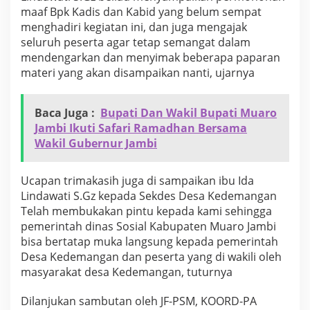
h
maaf Bpk Kadis dan Kabid yang belum sempat
u
menghadiri kegiatan ini, dan juga mengajak
n
seluruh peserta agar tetap semangat dalam
2
mendengarkan dan menyimak beberapa paparan
0
2
materi yang akan disampaikan nanti, ujarnya
4
Baca Juga :
Bupati Dan Wakil Bupati Muaro
Jambi Ikuti Safari Ramadhan Bersama
Wakil Gubernur Jambi
Ucapan trimakasih juga di sampaikan ibu Ida
Lindawati S.Gz kepada Sekdes Desa Kedemangan
Telah membukakan pintu kepada kami sehingga
pemerintah dinas Sosial Kabupaten Muaro Jambi
bisa bertatap muka langsung kepada pemerintah
Desa Kedemangan dan peserta yang di wakili oleh
masyarakat desa Kedemangan, tuturnya
Dilanjukan sambutan oleh JF-PSM, KOORD-PA