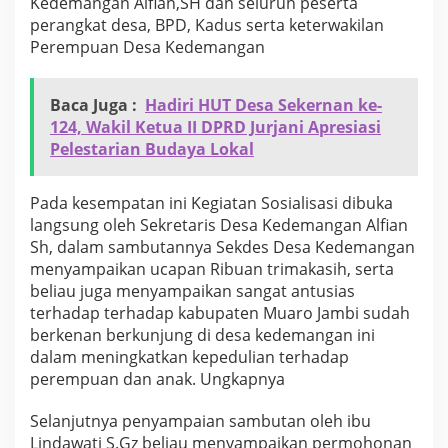
Kedemangan Alfian,SH dan seluruh peserta
P
perangkat desa, BPD, Kadus serta keterwakilan
P
Perempuan Desa Kedemangan
A
)
K
a
Baca Juga :
Hadiri HUT Desa Sekernan ke-
b
124, Wakil Ketua II DPRD Jurjani Apresiasi
u
Pelestarian Budaya Lokal
p
a
t
Pada kesempatan ini Kegiatan Sosialisasi dibuka
e
langsung oleh Sekretaris Desa Kedemangan Alfian
n
M
Sh, dalam sambutannya Sekdes Desa Kedemangan
u
menyampaikan ucapan Ribuan trimakasih, serta
a
beliau juga menyampaikan sangat antusias
r
terhadap terhadap kabupaten Muaro Jambi sudah
o
berkenan berkunjung di desa kedemangan ini
J
a
dalam meningkatkan kepedulian terhadap
m
perempuan dan anak. Ungkapnya
b
i
Selanjutnya penyampaian sambutan oleh ibu
T
Lindawati S.Gz beliau menyampaikan permohonan
a