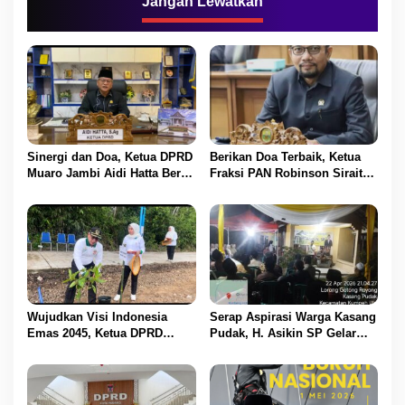
Jangan Lewatkan
s
i
p
o
s
Sinergi dan Doa, Ketua DPRD
Berikan Doa Terbaik, Ketua
Muaro Jambi Aidi Hatta Beri
Fraksi PAN Robinson Sirait
Ucapan Ultah ke-54 untuk
Ucapkan Selamat HUT ke-54
BBS
untuk BBS
Wujudkan Visi Indonesia
Serap Aspirasi Warga Kasang
Emas 2045, Ketua DPRD
Pudak, H. Asikin SP Gelar
Muaro Jambi Dampingi
Reses Masa Sidang II di
Bupati dalam Aksi
Lorong Gotong Royong
Penanaman Pohon Serentak