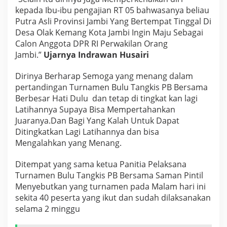
B
kepada Ibu-ibu pengajian RT 05 bahwasanya beliau
u
Putra Asli Provinsi Jambi Yang Bertempat Tinggal Di
l
Desa Olak Kemang Kota Jambi Ingin Maju Sebagai
u
Calon Anggota DPR RI Perwakilan Orang
T
a
Jambi.”
Ujarnya Indrawan Husairi
n
g
Dirinya Berharap Semoga yang menang dalam
k
pertandingan Turnamen Bulu Tangkis PB Bersama
i
Berbesar Hati Dulu dan tetap di tingkat kan lagi
s
P
Latihannya Supaya Bisa Mempertahankan
B
Juaranya.Dan Bagi Yang Kalah Untuk Dapat
B
Ditingkatkan Lagi Latihannya dan bisa
e
Mengalahkan yang Menang.
r
s
a
Ditempat yang sama ketua Panitia Pelaksana
m
Turnamen Bulu Tangkis PB Bersama Saman Pintil
a
Menyebutkan yang turnamen pada Malam hari ini
D
sekita 40 peserta yang ikut dan sudah dilaksanakan
e
selama 2 minggu
s
a