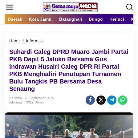
L
e
w
a
Daerah
Kota Jambi
Batanghari
Bungo
Kerinci
Kot
t
i
k
Home
/
Informasi
S
e
u
k
Suhardi Caleg DPRD Muaro Jambi Partai
h
o
a
n
PKB Dapil 5 Jaluko Bersama Gus
r
t
Indrawan Husairi Caleg DPR RI Partai
d
e
PKB Menghadiri Penutupan Turnamen
i
n
C
Bulu Tangkis PB Bersama Desa
a
Senaung
l
e
Redaksi
23 September 2025
g
Informasi
3029 Dilihat
D
P
R
D
M
u