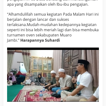
a
apa yang disampaikan oleh Ibu-ibu pengajian.
i
r
“Alhamdulillah semua kegiatan Pada Malam Hari ini
i
berjalan dengan lancar dan sukses
C
terlaksana.Mudah-mudahan kedepannya kegiatan
a
l
seperti ini bisa lebih meriah lagi dan bisa membuka
e
turnamen oven sekabupaten Muaro
g
Jambi.”
Harapannya Suhardi
D
P
R
R
I
P
a
r
t
a
i
P
K
B
M
e