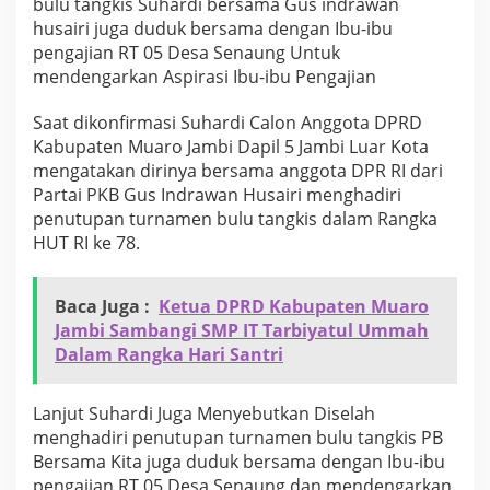
bulu tangkis Suhardi bersama Gus indrawan
l
husairi juga duduk bersama dengan Ibu-ibu
u
pengajian RT 05 Desa Senaung Untuk
k
o
mendengarkan Aspirasi Ibu-ibu Pengajian
B
e
Saat dikonfirmasi Suhardi Calon Anggota DPRD
r
Kabupaten Muaro Jambi Dapil 5 Jambi Luar Kota
s
mengatakan dirinya bersama anggota DPR RI dari
a
m
Partai PKB Gus Indrawan Husairi menghadiri
a
penutupan turnamen bulu tangkis dalam Rangka
G
HUT RI ke 78.
u
s
I
Baca Juga :
Ketua DPRD Kabupaten Muaro
n
d
Jambi Sambangi SMP IT Tarbiyatul Ummah
r
Dalam Rangka Hari Santri
a
w
a
Lanjut Suhardi Juga Menyebutkan Diselah
n
menghadiri penutupan turnamen bulu tangkis PB
H
Bersama Kita juga duduk bersama dengan Ibu-ibu
u
pengajian RT 05 Desa Senaung dan mendengarkan
s