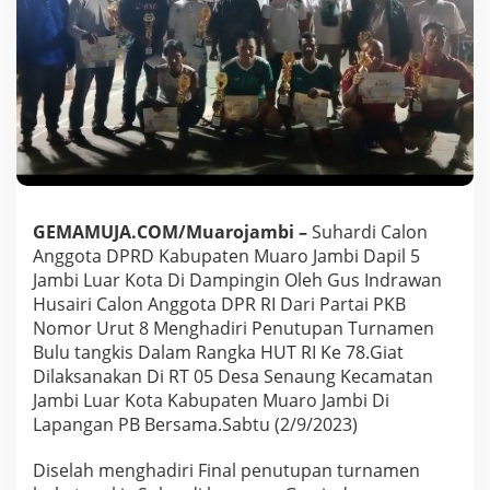
a
r
o
J
a
m
b
i
P
a
r
t
GEMAMUJA.COM/Muarojambi –
Suhardi Calon
a
Anggota DPRD Kabupaten Muaro Jambi Dapil 5
i
Jambi Luar Kota Di Dampingin Oleh Gus Indrawan
P
Husairi Calon Anggota DPR RI Dari Partai PKB
K
B
Nomor Urut 8 Menghadiri Penutupan Turnamen
D
Bulu tangkis Dalam Rangka HUT RI Ke 78.Giat
a
Dilaksanakan Di RT 05 Desa Senaung Kecamatan
p
Jambi Luar Kota Kabupaten Muaro Jambi Di
i
Lapangan PB Bersama.Sabtu (2/9/2023)
l
5
J
Diselah menghadiri Final penutupan turnamen
a