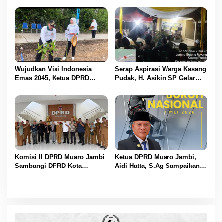
BBS
untuk BBS
Wujudkan Visi Indonesia
Serap Aspirasi Warga Kasang
Emas 2045, Ketua DPRD
Pudak, H. Asikin SP Gelar
Muaro Jambi Dampingi
Reses Masa Sidang II di
Bupati dalam Aksi
Lorong Gotong Royong
Penanaman Pohon Serentak
Komisi II DPRD Muaro Jambi
Ketua DPRD Muaro Jambi,
Sambangi DPRD Kota
Aidi Hatta, S.Ag Sampaikan
Padang, Perkuat Koordinasi
Selamat Hari Buruh Harapan
Sektor Ekonomi dan
bagi Kesejahteraan Pekerja
Keuangan