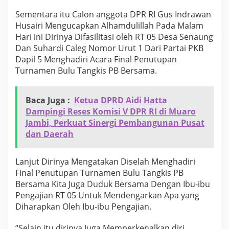
n
Sementara itu Calon anggota DPR RI Gus Indrawan
g
Husairi Mengucapkan Alhamdulillah Pada Malam
h
a
Hari ini Dirinya Difasilitasi oleh RT 05 Desa Senaung
d
Dan Suhardi Caleg Nomor Urut 1 Dari Partai PKB
i
Dapil 5 Menghadiri Acara Final Penutupan
r
Turnamen Bulu Tangkis PB Bersama.
i
P
e
n
Baca Juga :
Ketua DPRD Aidi Hatta
u
Dampingi Reses Komisi V DPR RI di Muaro
t
Jambi, Perkuat Sinergi Pembangunan Pusat
u
dan Daerah
p
a
n
Lanjut Dirinya Mengatakan Diselah Menghadiri
T
Final Penutupan Turnamen Bulu Tangkis PB
u
r
Bersama Kita Juga Duduk Bersama Dengan Ibu-ibu
n
Pengajian RT 05 Untuk Mendengarkan Apa yang
a
Diharapkan Oleh Ibu-ibu Pengajian.
m
e
“Selain itu dirinya Juga Memperkenalkan diri
n