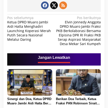
N
Pos sebelumnya
Pos berikutnya
Ketua DPRD Muaro Jambi
Elvin Jonnedy Anggota
a
Aidi Hatta Menghadiri
DPRD Muaro Jambi Fraksi
Launching Koperasi Merah
PKB Berkolaborasi Bersama
v
Putih Secara Nasional
Elpisina DPR RI Fraksi PKB
i
Melalui Daring
Serap Aspirasi Masyarakat
Desa Mekar Sari Kumpeh
g
a
Jangan Lewatkan
s
i
p
o
s
Sinergi dan Doa, Ketua DPRD
Berikan Doa Terbaik, Ketua
Muaro Jambi Aidi Hatta Beri
Fraksi PAN Robinson Sirait
Ucapan Ultah ke-54 untuk
Ucapkan Selamat HUT ke-54