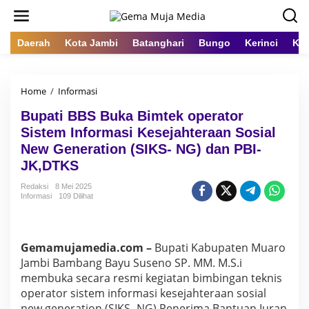
L
e
w
a
Daerah
Kota Jambi
Batanghari
Bungo
Kerinci
Kot
t
i
k
Home
/
Informasi
B
e
u
k
Bupati BBS Buka Bimtek operator
p
o
a
n
Sistem Informasi Kesejahteraan Sosial
t
t
New Generation (SIKS- NG) dan PBI-
i
e
JK,DTKS
B
n
B
Redaksi
8 Mei 2025
S
Informasi
109 Dilihat
B
u
k
a
Gemamujamedia.com –
Bupati Kabupaten Muaro
B
Jambi Bambang Bayu Suseno SP. MM. M.S.i
i
membuka secara resmi kegiatan bimbingan teknis
m
t
operator sistem informasi kesejahteraan sosial
e
new generation (SIKS- NG) Penerima Bantuan Iuran