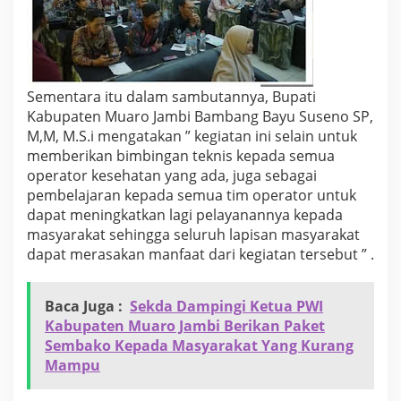
r
a
t
i
o
n
Sementara itu dalam sambutannya, Bupati
(
Kabupaten Muaro Jambi Bambang Bayu Suseno SP,
S
M,M, M.S.i mengatakan ” kegiatan ini selain untuk
I
memberikan bimbingan teknis kepada semua
K
S
operator kesehatan yang ada, juga sebagai
-
pembelajaran kepada semua tim operator untuk
N
dapat meningkatkan lagi pelayanannya kepada
G
masyarakat sehingga seluruh lapisan masyarakat
)
dapat merasakan manfaat dari kegiatan tersebut ” .
d
a
n
P
Baca Juga :
Sekda Dampingi Ketua PWI
B
Kabupaten Muaro Jambi Berikan Paket
I
Sembako Kepada Masyarakat Yang Kurang
-
Mampu
J
K
,