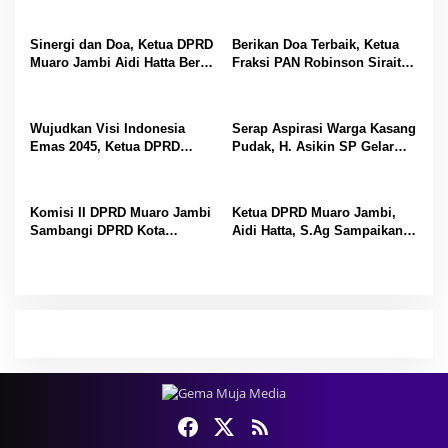
s
Sinergi dan Doa, Ketua DPRD
Berikan Doa Terbaik, Ketua
i
Muaro Jambi Aidi Hatta Beri
Fraksi PAN Robinson Sirait
p
Ucapan Ultah ke-54 untuk
Ucapkan Selamat HUT ke-54
BBS
untuk BBS
o
Wujudkan Visi Indonesia
Serap Aspirasi Warga Kasang
s
Emas 2045, Ketua DPRD
Pudak, H. Asikin SP Gelar
Muaro Jambi Dampingi
Reses Masa Sidang II di
Bupati dalam Aksi
Lorong Gotong Royong
Penanaman Pohon Serentak
Komisi II DPRD Muaro Jambi
Ketua DPRD Muaro Jambi,
Sambangi DPRD Kota
Aidi Hatta, S.Ag Sampaikan
Padang, Perkuat Koordinasi
Selamat Hari Buruh Harapan
Sektor Ekonomi dan
bagi Kesejahteraan Pekerja
Keuangan