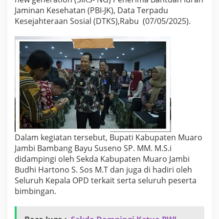
k
Jaminan Kesehatan (PBI-JK), Data Terpadu
o
Kesejahteraan Sosial (DTKS),Rabu (07/05/2025).
p
e
r
a
t
o
r
S
i
s
t
e
m
I
Dalam kegiatan tersebut, Bupati Kabupaten Muaro
n
Jambi Bambang Bayu Suseno SP. MM. M.S.i
f
didampingi oleh Sekda Kabupaten Muaro Jambi
o
Budhi Hartono S. Sos M.T dan juga di hadiri oleh
r
Seluruh Kepala OPD terkait serta seluruh peserta
m
a
bimbingan.
s
i
K