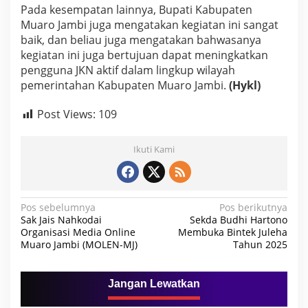
Pada kesempatan lainnya, Bupati Kabupaten
D
T
Muaro Jambi juga mengatakan kegiatan ini sangat
K
baik, dan beliau juga mengatakan bahwasanya
S
kegiatan ini juga bertujuan dapat meningkatkan
pengguna JKN aktif dalam lingkup wilayah
pemerintahan Kabupaten Muaro Jambi.
(Hykl)
Post Views:
109
Ikuti Kami
N
Pos sebelumnya
Pos berikutnya
Sak Jais Nahkodai
Sekda Budhi Hartono
a
Organisasi Media Online
Membuka Bintek Juleha
Muaro Jambi (MOLEN-MJ)
Tahun 2025
v
i
g
Jangan Lewatkan
a