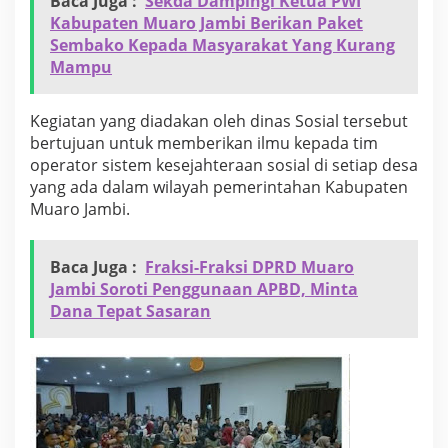
Baca Juga :
Sekda Dampingi Ketua PWI
e
Kabupaten Muaro Jambi Berikan Paket
s
Sembako Kepada Masyarakat Yang Kurang
e
j
Mampu
a
h
t
Kegiatan yang diadakan oleh dinas Sosial tersebut
e
bertujuan untuk memberikan ilmu kepada tim
r
operator sistem kesejahteraan sosial di setiap desa
a
yang ada dalam wilayah pemerintahan Kabupaten
a
Muaro Jambi.
n
S
o
s
Baca Juga :
Fraksi-Fraksi DPRD Muaro
i
Jambi Soroti Penggunaan APBD, Minta
a
Dana Tepat Sasaran
l
N
e
w
G
e
n
e