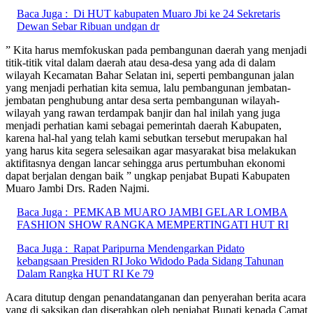
Baca Juga :
Di HUT kabupaten Muaro Jbi ke 24 Sekretaris
Dewan Sebar Ribuan undgan dr
” Kita harus memfokuskan pada pembangunan daerah yang menjadi
titik-titik vital dalam daerah atau desa-desa yang ada di dalam
wilayah Kecamatan Bahar Selatan ini, seperti pembangunan jalan
yang menjadi perhatian kita semua, lalu pembangunan jembatan-
jembatan penghubung antar desa serta pembangunan wilayah-
wilayah yang rawan terdampak banjir dan hal inilah yang juga
menjadi perhatian kami sebagai pemerintah daerah Kabupaten,
karena hal-hal yang telah kami sebutkan tersebut merupakan hal
yang harus kita segera selesaikan agar masyarakat bisa melakukan
aktifitasnya dengan lancar sehingga arus pertumbuhan ekonomi
dapat berjalan dengan baik ” ungkap penjabat Bupati Kabupaten
Muaro Jambi Drs. Raden Najmi.
Baca Juga :
PEMKAB MUARO JAMBI GELAR LOMBA
FASHION SHOW RANGKA MEMPERTINGATI HUT RI
Baca Juga :
Rapat Paripurna Mendengarkan Pidato
kebangsaan Presiden RI Joko Widodo Pada Sidang Tahunan
Dalam Rangka HUT RI Ke 79
Acara ditutup dengan penandatanganan dan penyerahan berita acara
yang di saksikan dan diserahkan oleh penjabat Bupati kepada Camat