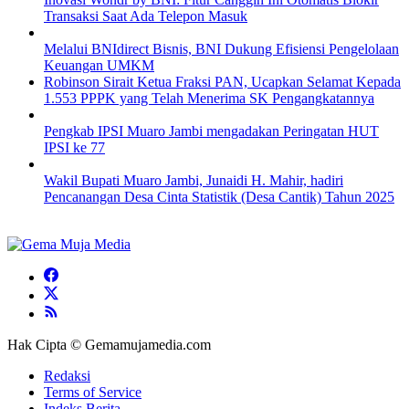
Transaksi Saat Ada Telepon Masuk
Melalui BNIdirect Bisnis, BNI Dukung Efisiensi Pengelolaan
Keuangan UMKM
Robinson Sirait Ketua Fraksi PAN, Ucapkan Selamat Kepada
1.553 PPPK yang Telah Menerima SK Pengangkatannya
Pengkab IPSI Muaro Jambi mengadakan Peringatan HUT
IPSI ke 77
Wakil Bupati Muaro Jambi, Junaidi H. Mahir, hadiri
Pencanangan Desa Cinta Statistik (Desa Cantik) Tahun 2025
Hak Cipta © Gemamujamedia.com
Redaksi
Terms of Service
Indeks Berita