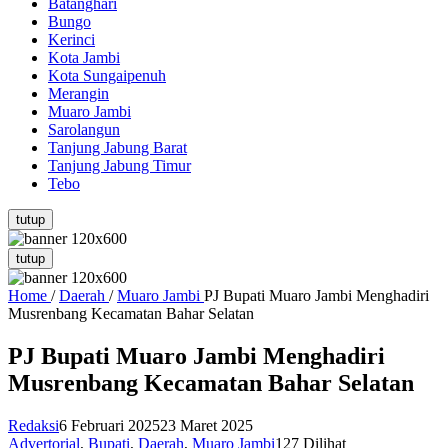
Batanghari
Bungo
Kerinci
Kota Jambi
Kota Sungaipenuh
Merangin
Muaro Jambi
Sarolangun
Tanjung Jabung Barat
Tanjung Jabung Timur
Tebo
tutup
tutup
Home
/
Daerah
/
Muaro Jambi
PJ Bupati Muaro Jambi Menghadiri
Musrenbang Kecamatan Bahar Selatan
PJ Bupati Muaro Jambi Menghadiri
Musrenbang Kecamatan Bahar Selatan
Redaksi
6 Februari 2025
23 Maret 2025
Advertorial
,
Bupati
,
Daerah
,
Muaro Jambi
127 Dilihat