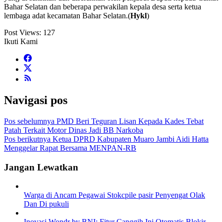
Bahar Selatan dan beberapa perwakilan kepala desa serta ketua
lembaga adat kecamatan Bahar Selatan.(
Hykl
)
Post Views:
127
Ikuti Kami
Navigasi pos
Pos sebelumnya
PMD Beri Teguran Lisan Kepada Kades Tebat
Patah Terkait Motor Dinas Jadi BB Narkoba
Pos berikutnya
Ketua DPRD Kabupaten Muaro Jambi Aidi Hatta
Menggelar Rapat Bersama MENPAN-RB
Jangan Lewatkan
Warga di Ancam Pegawai Stokcpile pasir Penyengat Olak
Dan Di pukuli
Inovasi Wondr by BNI: Fitur Canggih Ini Otomatis Blokir