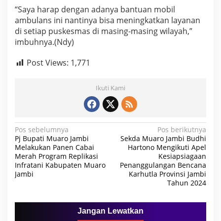
“Saya harap dengan adanya bantuan mobil
ambulans ini nantinya bisa meningkatkan layanan
di setiap puskesmas di masing-masing wilayah,”
imbuhnya.(Ndy)
Post Views:
1,771
Ikuti Kami
N
Pos sebelumnya
Pos berikutnya
Pj Bupati Muaro Jambi
Sekda Muaro Jambi Budhi
a
Melakukan Panen Cabai
Hartono Mengikuti Apel
Merah Program Replikasi
Kesiapsiagaan
v
Infratani Kabupaten Muaro
Penanggulangan Bencana
i
Jambi
Karhutla Provinsi Jambi
Tahun 2024
g
a
Jangan Lewatkan
s