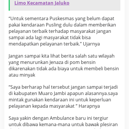
Limo Kecamatan Jaluko
a
9
P
“Untuk sementara Puskesmas yang belum dapat
u
pakai kendaraan Pusling dulu dalam memberikan
s
k
pelayanan terbaik terhadap masyarakat jangan
e
sampai ada lagi masyarakat tidak bisa
s
mendapatkan pelayanan terbaik.” Ujarnya
m
a
Jangan sampai kita lihat berita salah satu wilayah
s
y
yang menurunkan Jenaza di pom bensin
a
dikarenakan tidak ada biaya untuk membeli bensin
n
atau minyak
g
a
“Saya berharap hal tersebut jangan sampai terjadi
d
a
di kabupaten Muaro Jambi apapun alasannya.saya
D
mintak gunakan kendaraan ini untuk keperluan
i
pelayanan kepada masyarakat ” Harapnya
k
a
Saya yakin dengan Ambulance baru ini tergiur
b
u
untuk dibawa kemana-mana untuk bawak plesiran
p