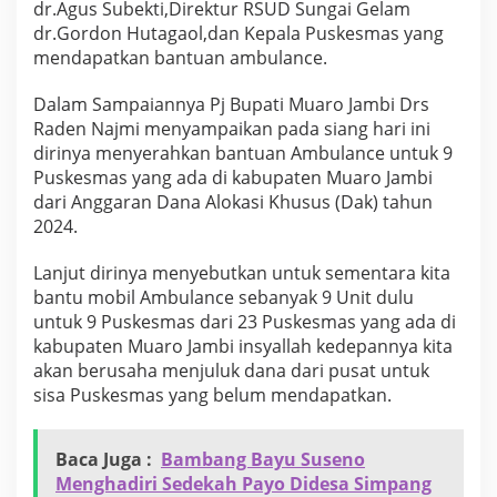
dr.Agus Subekti,Direktur RSUD Sungai Gelam
a
dr.Gordon Hutagaol,dan Kepala Puskesmas yang
n
t
mendapatkan bantuan ambulance.
u
a
Dalam Sampaiannya Pj Bupati Muaro Jambi Drs
n
Raden Najmi menyampaikan pada siang hari ini
M
dirinya menyerahkan bantuan Ambulance untuk 9
o
b
Puskesmas yang ada di kabupaten Muaro Jambi
i
dari Anggaran Dana Alokasi Khusus (Dak) tahun
l
2024.
A
m
Lanjut dirinya menyebutkan untuk sementara kita
b
u
bantu mobil Ambulance sebanyak 9 Unit dulu
l
untuk 9 Puskesmas dari 23 Puskesmas yang ada di
a
kabupaten Muaro Jambi insyallah kedepannya kita
n
akan berusaha menjuluk dana dari pusat untuk
c
e
sisa Puskesmas yang belum mendapatkan.
K
e
p
Baca Juga :
Bambang Bayu Suseno
a
Menghadiri Sedekah Payo Didesa Simpang
d