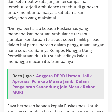
dan ketempat wisata jangan tersampai hal
a
tersebut terjadi.Ambulance tersebut di gunakan
t
untuk membantu masyarakat utama kan
e
n
pelayanan yang maksimal.
M
u
“Dirinya berharap kepada Puskesmas yang
a
mendapatkan bantuan Ambulance tersebut
r
gunakan kendaraan tersebut seperti milik pribadi
o
J
dalam hal pemeliharaan dalam penggunaan jangan
a
nanti sewaktu Bannya Kempes Nunggu Uang
m
Pemeliharaan dulu itu susah jadinya kalau
b
menunggu macam itu. “Sampainya
i
Baca Juga :
Anggota DPRD Usman Halik
Apresiasi Pemkab Muaro Jambi Dalam
Pengelaran Senandung Jolo Masuk Rekor
MURI
Saya berpesan kepada kepala Puskesmas Untuk
Sopirnya diberikan betul-betul pemahaman bahwa