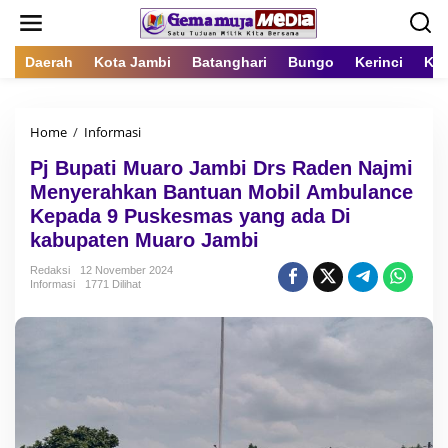
L
e
w
a
Daerah
Kota Jambi
Batanghari
Bungo
Kerinci
Kot
t
i
k
Home
/
Informasi
P
e
j
k
Pj Bupati Muaro Jambi Drs Raden Najmi
B
o
u
n
Menyerahkan Bantuan Mobil Ambulance
p
t
Kepada 9 Puskesmas yang ada Di
a
e
kabupaten Muaro Jambi
t
n
i
Redaksi
12 November 2024
M
Informasi
1771 Dilihat
u
a
r
o
J
a
m
b
i