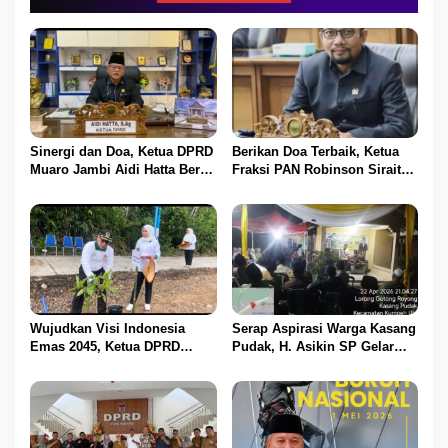
i
p
o
s
Sinergi dan Doa, Ketua DPRD
Berikan Doa Terbaik, Ketua
Muaro Jambi Aidi Hatta Beri
Fraksi PAN Robinson Sirait
Ucapan Ultah ke-54 untuk
Ucapkan Selamat HUT ke-54
BBS
untuk BBS
Wujudkan Visi Indonesia
Serap Aspirasi Warga Kasang
Emas 2045, Ketua DPRD
Pudak, H. Asikin SP Gelar
Muaro Jambi Dampingi
Reses Masa Sidang II di
Bupati dalam Aksi
Lorong Gotong Royong
Penanaman Pohon Serentak