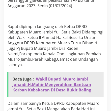
pertanggungjawaban pelaksanaan APBD tahun
e
Anggaran 2023. Senin (01/07/2024)
n
t
a
n
g
Rapat dipimpin langsung oleh Ketua DPRD
P
Kabupaten Muaro Jambi Yuli Setia Bakti Didampingi
e
oleh Wakil ketua II Ahmad Haikal,Beserta Unsur
r
Anggota DPRD Kabupaten Muaro.Turut Dihadiri
s
e
juga Pj Bupati Muaro Jambi Drs Raden
t
Najmi,Forkopimda,Kepala Opd Lingkupan Pemkab
u
Muaro Jambi,Parah Kabag,Camat dan Undangan
j
Lainnya.
u
a
n
d
Baca Juga :
Wakil Bupati Muaro Jambi
a
Junaidi.H.Mahir Menyerahkan Bantuan
n
Korban Kebakaran Di Desa Bukit Baling
P
e
n
Dalam sampainya Ketua DPRD Kabupaten Muaro
a
Jambi Yuli Setia Bakti Mengatakan Pada Hari ini
n