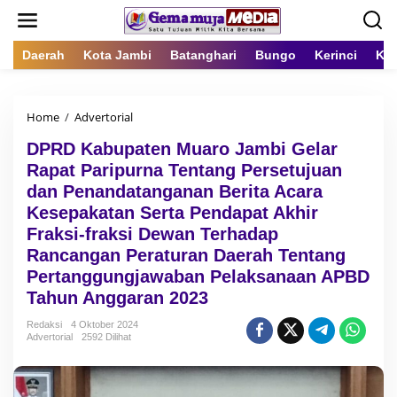
L
e
w
a
Daerah
Kota Jambi
Batanghari
Bungo
Kerinci
Kot
t
i
k
Home
/
Advertorial
D
e
P
k
DPRD Kabupaten Muaro Jambi Gelar
R
o
D
n
Rapat Paripurna Tentang Persetujuan
K
t
dan Penandatanganan Berita Acara
a
e
Kesepakatan Serta Pendapat Akhir
b
n
u
Fraksi-fraksi Dewan Terhadap
p
Rancangan Peraturan Daerah Tentang
a
Pertanggungjawaban Pelaksanaan APBD
t
e
Tahun Anggaran 2023
n
M
Redaksi
4 Oktober 2024
Advertorial
2592 Dilihat
u
a
r
o