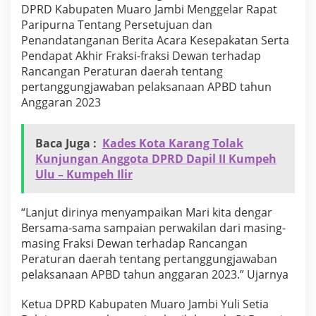
DPRD Kabupaten Muaro Jambi Menggelar Rapat
d
a
Paripurna Tentang Persetujuan dan
t
Penandatanganan Berita Acara Kesepakatan Serta
a
Pendapat Akhir Fraksi-fraksi Dewan terhadap
n
Rancangan Peraturan daerah tentang
g
a
pertanggungjawaban pelaksanaan APBD tahun
n
Anggaran 2023
a
n
B
Baca Juga :
Kades Kota Karang Tolak
e
Kunjungan Anggota DPRD Dapil II Kumpeh
r
Ulu – Kumpeh Ilir
i
t
a
“Lanjut dirinya menyampaikan Mari kita dengar
A
c
Bersama-sama sampaian perwakilan dari masing-
a
masing Fraksi Dewan terhadap Rancangan
r
Peraturan daerah tentang pertanggungjawaban
a
pelaksanaan APBD tahun anggaran 2023.” Ujarnya
K
e
s
Ketua DPRD Kabupaten Muaro Jambi Yuli Setia
e