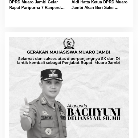
h
DPRD Muaro Jambi Gelar
Aidi Hatta Ketua DPRD Muaro
T
Rapat Paripurna 7 Ranperda
Jambi Akan Beri Saksi
e
Muaro Jambi Tahun 2025
Kepada Perusahaan yang
n
Disetujui
Melanggar Aturan
t
a
n
g
P
e
r
t
a
n
g
g
u
n
g
j
a
w
a
b
a