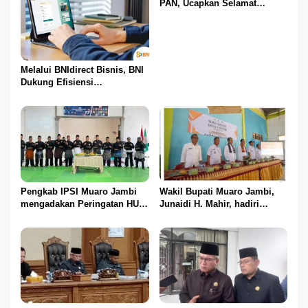
o
a
PAN, Ucapkan Selamat
p
Kepada 1.553 PPPK yang
s
R
Telah Menerima SK
a
Pengangkatannya
n
c
Melalui BNIdirect Bisnis, BNI
a
Dukung Efisiensi
n
Pengelolaan Keuangan
g
UMKM
a
n
P
e
r
a
t
Pengkab IPSI Muaro Jambi
Wakil Bupati Muaro Jambi,
u
mengadakan Peringatan HUT
Junaidi H. Mahir, hadiri
r
IPSI ke 77
Pencanangan Desa Cinta
a
Statistik (Desa Cantik) Tahun
n
2025
D
a
e
r
a