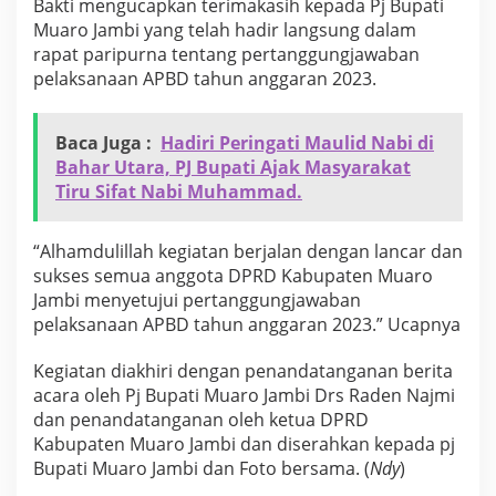
Bakti mengucapkan terimakasih kepada Pj Bupati
p
Muaro Jambi yang telah hadir langsung dalam
a
rapat paripurna tentang pertanggungjawaban
k
a
pelaksanaan APBD tahun anggaran 2023.
t
a
n
Baca Juga :
Hadiri Peringati Maulid Nabi di
S
Bahar Utara, PJ Bupati Ajak Masyarakat
e
Tiru Sifat Nabi Muhammad.
r
t
a
“Alhamdulillah kegiatan berjalan dengan lancar dan
P
sukses semua anggota DPRD Kabupaten Muaro
e
n
Jambi menyetujui pertanggungjawaban
d
pelaksanaan APBD tahun anggaran 2023.” Ucapnya
a
p
Kegiatan diakhiri dengan penandatanganan berita
a
acara oleh Pj Bupati Muaro Jambi Drs Raden Najmi
t
A
dan penandatanganan oleh ketua DPRD
k
Kabupaten Muaro Jambi dan diserahkan kepada pj
h
Bupati Muaro Jambi dan Foto bersama. (
Ndy
)
i
r