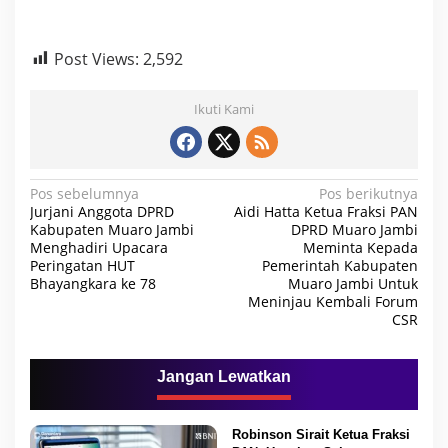
F
r
a
Post Views:
2,592
k
s
i
Ikuti Kami
-
f
r
a
N
Pos sebelumnya
Pos berikutnya
k
Jurjani Anggota DPRD
Aidi Hatta Ketua Fraksi PAN
s
a
Kabupaten Muaro Jambi
DPRD Muaro Jambi
i
Menghadiri Upacara
Meminta Kepada
v
D
Peringatan HUT
Pemerintah Kabupaten
e
i
Bhayangkara ke 78
Muaro Jambi Untuk
w
Meninjau Kembali Forum
a
g
CSR
n
a
T
e
s
r
Jangan Lewatkan
i
h
a
p
d
Robinson Sirait Ketua Fraksi