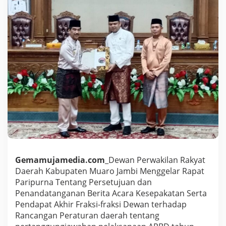
J
a
m
b
i
G
e
l
a
r
R
a
p
a
t
P
a
r
Gemamujamedia.com
_Dewan Perwakilan Rakyat
i
Daerah Kabupaten Muaro Jambi Menggelar Rapat
p
Paripurna Tentang Persetujuan dan
u
Penandatanganan Berita Acara Kesepakatan Serta
r
Pendapat Akhir Fraksi-fraksi Dewan terhadap
n
a
Rancangan Peraturan daerah tentang
T