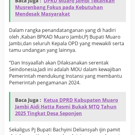
Baca Juga :
DPRD Muaro Jambi Tekankan
h
Musrenbang Fokus pada Kebutuhan
d
Mendesak Masyarakat
i
P
o
Dalam rangka penandatanganan yang di hadiri
l
r
oleh ,Kaban BPKAD Muaro Jambi,PJ Bupati Muaro
e
Jambi,dan seluruh Kepala OPD yang mewakili serta
s
tamu undangan yang lainnya.
M
u
“Dan Insyaallah akan Dilaksanakan serentak
a
r
Seindonesia,Jadi ini adalah MOU dalam kewajiban
o
Pemerintah mendukung Instansi yang membantu
j
Pemerintah pengamanan 2024.
a
m
b
Baca Juga :
Ketua DPRD Kabupaten Muaro
i
Jambi Aidi Hatta Resmi Bukak MTQ Tahun
2025 Tingkat Desa Seponjen
Sekaligus Pj Bupati Bachyini Deliansyah ijin pamit