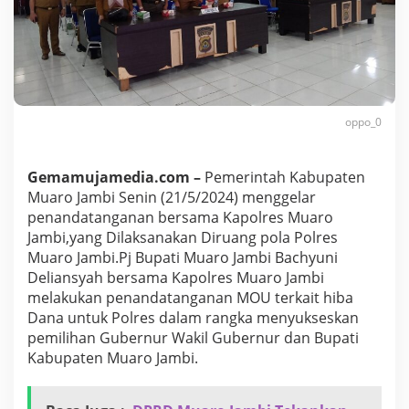
e
n
a
n
d
a
T
a
oppo_0
n
g
a
Gemamujamedia.com –
Pemerintah Kabupaten
n
Muaro Jambi Senin (21/5/2024) menggelar
a
penandatanganan bersama Kapolres Muaro
n
Jambi,yang Dilaksanakan Diruang pola Polres
M
O
Muaro Jambi.Pj Bupati Muaro Jambi Bachyuni
U
Deliansyah bersama Kapolres Muaro Jambi
D
melakukan penandatanganan MOU terkait hiba
a
Dana untuk Polres dalam rangka menyukseskan
n
a
pemilihan Gubernur Wakil Gubernur dan Bupati
H
Kabupaten Muaro Jambi.
i
b
a