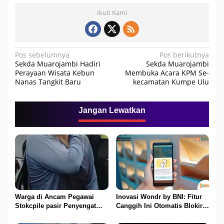
Ikuti Kami
N
Pos sebelumnya
Pos berikutnya
Sekda Muarojambi Hadiri
Sekda Muarojambi
a
Perayaan Wisata Kebun
Membuka Acara KPM Se-
Nanas Tangkit Baru
kecamatan Kumpe Ulu
v
i
g
Jangan Lewatkan
a
s
i
p
o
s
Warga di Ancam Pegawai
Inovasi Wondr by BNI: Fitur
Stokcpile pasir Penyengat
Canggih Ini Otomatis Blokir
Olak Dan Di pukuli
Transaksi Saat Ada Telepon
Masuk