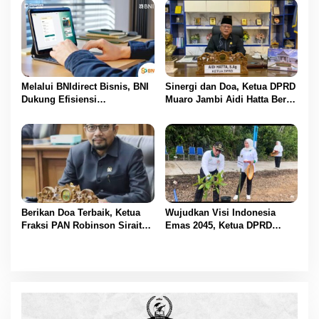
Melalui BNIdirect Bisnis, BNI
Sinergi dan Doa, Ketua DPRD
Dukung Efisiensi
Muaro Jambi Aidi Hatta Beri
Pengelolaan Keuangan
Ucapan Ultah ke-54 untuk
UMKM
BBS
Berikan Doa Terbaik, Ketua
Wujudkan Visi Indonesia
Fraksi PAN Robinson Sirait
Emas 2045, Ketua DPRD
Ucapkan Selamat HUT ke-54
Muaro Jambi Dampingi
untuk BBS
Bupati dalam Aksi
Penanaman Pohon Serentak