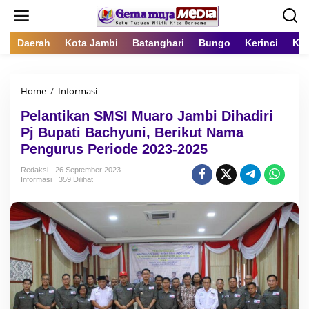
L
e
w
a
Daerah
Kota Jambi
Batanghari
Bungo
Kerinci
Kot
t
i
k
Home
/
Informasi
P
e
e
k
Pelantikan SMSI Muaro Jambi Dihadiri
l
o
a
n
Pj Bupati Bachyuni, Berikut Nama
n
t
Pengurus Periode 2023-2025
t
e
i
n
Redaksi
26 September 2023
k
Informasi
359 Dilihat
a
n
S
M
S
I
M
u
a
r