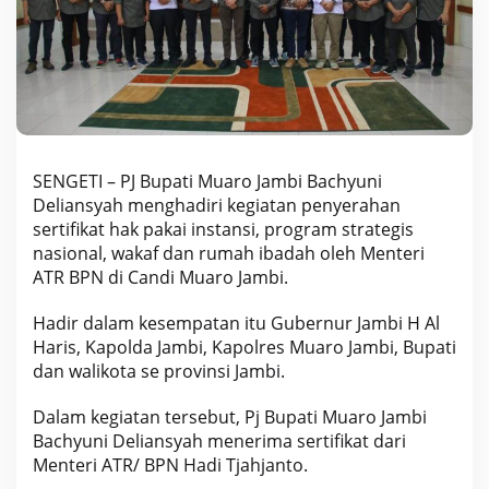
o
J
a
m
b
i
D
i
h
SENGETI – PJ Bupati Muaro Jambi Bachyuni
a
Deliansyah menghadiri kegiatan penyerahan
d
i
sertifikat hak pakai instansi, program strategis
r
nasional, wakaf dan rumah ibadah oleh Menteri
i
ATR BPN di Candi Muaro Jambi.
P
j
Hadir dalam kesempatan itu Gubernur Jambi H Al
B
u
Haris, Kapolda Jambi, Kapolres Muaro Jambi, Bupati
p
dan walikota se provinsi Jambi.
a
t
Dalam kegiatan tersebut, Pj Bupati Muaro Jambi
i
Bachyuni Deliansyah menerima sertifikat dari
B
a
Menteri ATR/ BPN Hadi Tjahjanto.
c