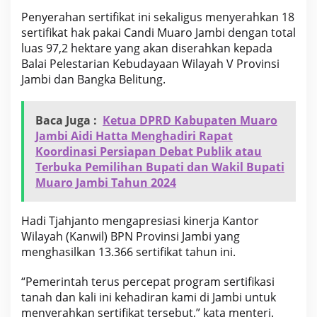
P
Penyerahan sertifikat ini sekaligus menyerahkan 18
e
sertifikat hak pakai Candi Muaro Jambi dengan total
r
luas 97,2 hektare yang akan diserahkan kepada
i
o
Balai Pelestarian Kebudayaan Wilayah V Provinsi
d
Jambi dan Bangka Belitung.
e
2
0
Baca Juga :
Ketua DPRD Kabupaten Muaro
2
Jambi Aidi Hatta Menghadiri Rapat
3
-
Koordinasi Persiapan Debat Publik atau
2
Terbuka Pemilihan Bupati dan Wakil Bupati
0
Muaro Jambi Tahun 2024
2
5
Hadi Tjahjanto mengapresiasi kinerja Kantor
Wilayah (Kanwil) BPN Provinsi Jambi yang
menghasilkan 13.366 sertifikat tahun ini.
“Pemerintah terus percepat program sertifikasi
tanah dan kali ini kehadiran kami di Jambi untuk
menyerahkan sertifikat tersebut,” kata menteri.