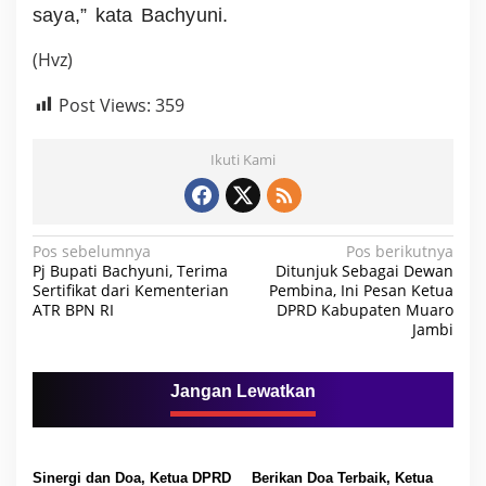
saya,” kata Bachyuni.
(Hvz)
Post Views:
359
Ikuti Kami
N
Pos sebelumnya
Pos berikutnya
Pj Bupati Bachyuni, Terima
Ditunjuk Sebagai Dewan
a
Sertifikat dari Kementerian
Pembina, Ini Pesan Ketua
ATR BPN RI
DPRD Kabupaten Muaro
v
Jambi
i
g
Jangan Lewatkan
a
s
i
Sinergi dan Doa, Ketua DPRD
Berikan Doa Terbaik, Ketua