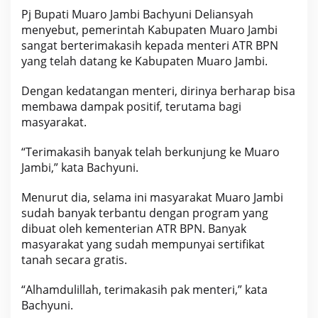
h
Pj Bupati Muaro Jambi Bachyuni Deliansyah
y
menyebut, pemerintah Kabupaten Muaro Jambi
u
sangat berterimakasih kepada menteri ATR BPN
n
i
yang telah datang ke Kabupaten Muaro Jambi.
,
B
Dengan kedatangan menteri, dirinya berharap bisa
e
membawa dampak positif, terutama bagi
r
masyarakat.
i
k
u
“Terimakasih banyak telah berkunjung ke Muaro
t
Jambi,” kata Bachyuni.
N
a
Menurut dia, selama ini masyarakat Muaro Jambi
m
sudah banyak terbantu dengan program yang
a
P
dibuat oleh kementerian ATR BPN. Banyak
e
masyarakat yang sudah mempunyai sertifikat
n
tanah secara gratis.
g
u
“Alhamdulillah, terimakasih pak menteri,” kata
r
u
Bachyuni.
s