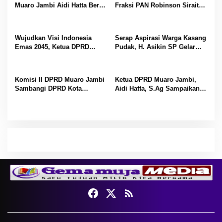
p
Muaro Jambi Aidi Hatta Beri
Fraksi PAN Robinson Sirait
Ucapan Ultah ke-54 untuk
Ucapkan Selamat HUT ke-54
o
BBS
untuk BBS
s
Wujudkan Visi Indonesia
Serap Aspirasi Warga Kasang
Emas 2045, Ketua DPRD
Pudak, H. Asikin SP Gelar
Muaro Jambi Dampingi
Reses Masa Sidang II di
Bupati dalam Aksi
Lorong Gotong Royong
Penanaman Pohon Serentak
Komisi II DPRD Muaro Jambi
Ketua DPRD Muaro Jambi,
Sambangi DPRD Kota
Aidi Hatta, S.Ag Sampaikan
Padang, Perkuat Koordinasi
Selamat Hari Buruh Harapan
Sektor Ekonomi dan
bagi Kesejahteraan Pekerja
Keuangan