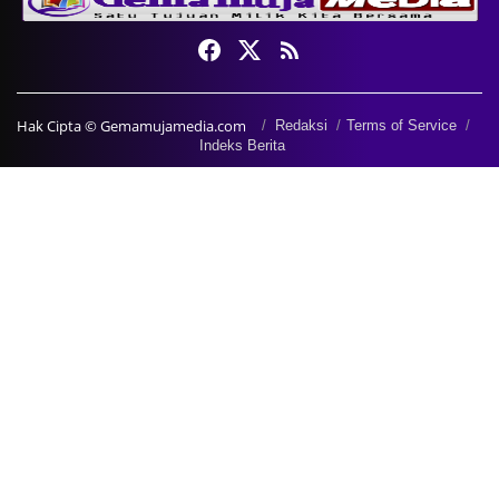
Hak Cipta © Gemamujamedia.com
Redaksi
Terms of Service
Indeks Berita