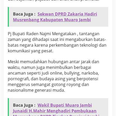
H
a
r
Baca Juga :
Sekwan DPRD Zakaria Hadiri
i
Musrenbang Kabupaten Muaro Jambi
P
r
a
Pj Bupati Raden Najmi Mengatakan , tantangan
m
zaman yang dihadapi saat ini mengaburkan batas-
u
batas negara karena perkembangan teknologi dan
k
a
komunikasi yang pesat.
K
e
Meski memudahkan hubungan antar jarak dan
6
waktu, namun juga menimbulkan berbagai
3
ancaman seperti judi online, bullying, narkoba,
t
a
pornografi, dan budaya asing yang berpotensi
h
menggerus semangat gotong royong dan
u
nasionalisme generasi muda.
n
2
0
Baca Juga :
Wakil Bupati Muaro Jambi
2
4
Junaidi H.Mahir Menghadiri Pembukaan