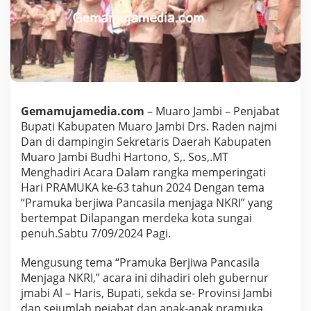
M
e
n
g
h
a
d
i
r
Gemamujamedia.com
– Muaro Jambi – Penjabat
i
Bupati Kabupaten Muaro Jambi Drs. Raden najmi
A
Dan di dampingin Sekretaris Daerah Kabupaten
c
Muaro Jambi Budhi Hartono, S,. Sos,.MT
a
r
Menghadiri Acara Dalam rangka memperingati
a
Hari PRAMUKA ke-63 tahun 2024 Dengan tema
P
“Pramuka berjiwa Pancasila menjaga NKRI” yang
e
bertempat Dilapangan merdeka kota sungai
r
i
penuh.Sabtu 7/09/2024 Pagi.
n
g
Mengusung tema “Pramuka Berjiwa Pancasila
a
Menjaga NKRI,” acara ini dihadiri oleh gubernur
t
jmabi Al – Haris, Bupati, sekda se- Provinsi Jambi
a
n
dan sejumlah pejabat dan anak-anak pramuka.