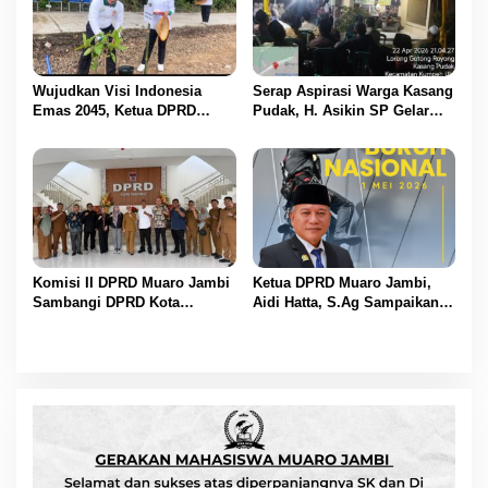
Wujudkan Visi Indonesia
Serap Aspirasi Warga Kasang
Emas 2045, Ketua DPRD
Pudak, H. Asikin SP Gelar
Muaro Jambi Dampingi
Reses Masa Sidang II di
Bupati dalam Aksi
Lorong Gotong Royong
Penanaman Pohon Serentak
Komisi II DPRD Muaro Jambi
Ketua DPRD Muaro Jambi,
Sambangi DPRD Kota
Aidi Hatta, S.Ag Sampaikan
Padang, Perkuat Koordinasi
Selamat Hari Buruh Harapan
Sektor Ekonomi dan
bagi Kesejahteraan Pekerja
Keuangan