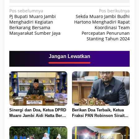
N
Pos sebelumnya
Pos berikutnya
Pj Bupati Muaro Jambi
Sekda Muaro Jambi Budhi
a
Menghadiri Kegiatan
Hartono Menghadiri Rapat
Berkarang Bersama
Koordinasi Team
v
Masyarakat Sumber Jaya
Percepatan Penurunan
i
Stanting Tahun 2024
g
a
Jangan Lewatkan
s
i
p
o
s
Sinergi dan Doa, Ketua DPRD
Berikan Doa Terbaik, Ketua
Muaro Jambi Aidi Hatta Beri
Fraksi PAN Robinson Sirait
Ucapan Ultah ke-54 untuk
Ucapkan Selamat HUT ke-54
BBS
untuk BBS