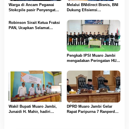
Warga di Ancam Pegawai
Melalui BNIdirect Bisnis, BNI
Stokcpile pasir Penyengat
Dukung Efisiensi
Olak Dan Di pukuli
Pengelolaan Keuangan
UMKM
Robinson Sirait Ketua Fraksi
PAN, Ucapkan Selamat
Kepada 1.553 PPPK yang
Telah Menerima SK
Pengangkatannya
Pengkab IPSI Muaro Jambi
mengadakan Peringatan HUT
IPSI ke 77
Wakil Bupati Muaro Jambi,
DPRD Muaro Jambi Gelar
Junaidi H. Mahir, hadiri
Rapat Paripurna 7 Ranperda
Pencanangan Desa Cinta
Muaro Jambi Tahun 2025
Statistik (Desa Cantik) Tahun
Disetujui
2025