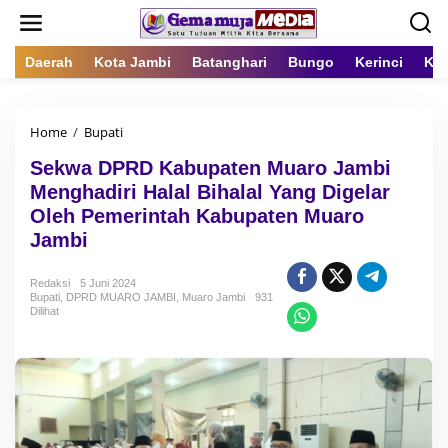
L
e
w
a
Daerah
Kota Jambi
Batanghari
Bungo
Kerinci
Kot
t
i
k
Home
/
Bupati
S
e
e
k
Sekwa DPRD Kabupaten Muaro Jambi
k
o
w
n
Menghadiri Halal Bihalal Yang Digelar
a
t
Oleh Pemerintah Kabupaten Muaro
D
e
Jambi
P
n
R
D
Redaksi
5 Juni 2024
K
Bupati
,
DPRD MUARO JAMBI
,
Muaro Jambi
931
a
Dilihat
b
u
p
a
t
e
n