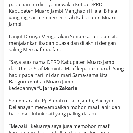
e
pada hari ini dirinya mewakili Ketua DPRD
r
Kabupaten Muaro Jambi Menghadiri Halal Bihalal
i
yang digelar oleh pemerintah Kabupaten Muaro
n
Jambi.
t
a
h
Lanjut Dirinya Mengatakan Sudah satu bulan kita
K
menjalankan ibadah puasa dan di akhiri dengan
a
saling Memaaf-maafan.
b
u
“Saya atas nama DPRD Kabupaten Muaro Jambi
p
a
dan Unsur Staf Meminta Maaf kepada seluruh Yang
t
hadir pada hari ini dan mari Sama-sama kita
e
Bangun kembali Muaro Jambi
n
kedepannya'”
Ujarnya Zakaria
M
u
a
Sementara itu Pj. Bupati muaro jambi, Bachyuni
r
Deliansyah menyampaikan mohon maaf lahir dan
o
batin dari lubuk hati yang paling dalam.
J
a
“Mewakili keluarga saya juga memohon maaf
m
b
kepada bapak ibu sekalian dan saya juga mau