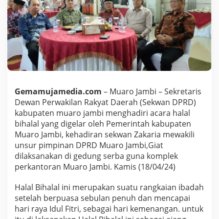
M
u
a
r
o
J
a
m
b
i
Gemamujamedia.com
– Muaro Jambi – Sekretaris
M
e
Dewan Perwakilan Rakyat Daerah (Sekwan DPRD)
n
kabupaten muaro jambi menghadiri acara halal
g
bihalal yang digelar oleh Pemerintah kabupaten
h
Muaro Jambi, kehadiran sekwan Zakaria mewakili
a
unsur pimpinan DPRD Muaro Jambi,Giat
d
i
dilaksanakan di gedung serba guna komplek
r
perkantoran Muaro Jambi. Kamis (18/04/24)
i
H
Halal Bihalal ini merupakan suatu rangkaian ibadah
a
setelah berpuasa sebulan penuh dan mencapai
l
a
hari raya Idul Fitri, sebagai hari kemenangan. untuk
l