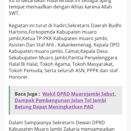
itu di laksanakan Halal Bihalal ini sebagai ajang
B
tempat memaafkan dengan ikhlas karena Allah
i
SWT.
h
a
l
Kegiatan ini turut di hadiri,Sekretaris Daerah Budhi
a
Hartono,Forkopimda Kabupaten muaro
l
jambi,Ketua TP-PKK Kabupaten muaro jambi,
Y
Asisten Dan Staf Ahli , Kakankemenag, Kepala OPD
a
n
Kabupaten muaro jambi, Camat,Kepala Desa
g
Sekabupaten Muaro Jambi,Panitia Penyelenggara
D
Halal Bi Halal, Tokoh Agama, Tokoh Masyarakat,
i
Tokoh Pemuda, Serta seluruh ASN, PPPK dan staf
g
Honorer.
e
l
a
r
Baca Juga :
Wakil DPRD Muarojambi Sebut,
O
Dampak Pembangunan Jalan Tol Jambi
l
Betung Dapat Meningkatkan PAD
e
h
P
Dalam Sampaianya Sekretaris Dewan DPRD
e
Kabupaten Muaro Jambi Zakaria menyampaikan
m