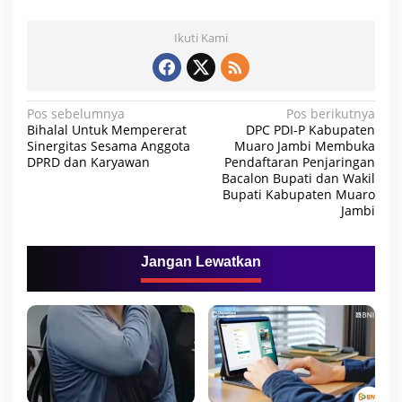
Ikuti Kami
N
Pos sebelumnya
Pos berikutnya
Bihalal Untuk Mempererat
DPC PDI-P Kabupaten
a
Sinergitas Sesama Anggota
Muaro Jambi Membuka
DPRD dan Karyawan
Pendaftaran Penjaringan
v
Bacalon Bupati dan Wakil
i
Bupati Kabupaten Muaro
Jambi
g
a
Jangan Lewatkan
s
i
p
o
s